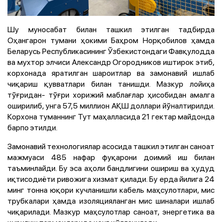
Шу муносабат билан ташкил этилган тадбирда
Оҳангарон тумани ҳокими Баҳром Норқобилов ҳамда
Беларусь Республикасининг Ўзбекистондаги Фавқулодда
ва мухтор элчиси Александр Огородников иштирок этиб,
корхонада яратилган шароитлар ва замонавий ишлаб
чиқариш қувватлари билан танишди. Мазкур лойиҳа
тўғридан- тўғри хорижий маблағлар ҳисобидан амалга
оширилиб, унга 57,5 миллион АҚШ доллари йўналтирилди.
Корхона туманнинг Тут маҳалласида 21 гектар майдонда
барпо этилди.
Замонавий технологиялар асосида ташкил этилган саноат
мажмуаси 485 нафар фуқарони доимий иш билан
таъминлайди. Бу эса аҳоли бандлигини ошириш ва ҳудуд
иқтисодиёти ривожига хизмат қилади. Бу ерда йилига 24
минг тонна юқори кучланишли кабель маҳсулотлари, мис
трубкалари ҳамда изоляцияланган мис шиналари ишлаб
чиқарилади. Мазкур маҳсулотлар саноат, энергетика ва