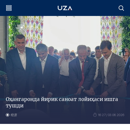
Оҳангаронда йирик саноат лойиҳаси ишга
тушди
经济
16:27 / 03.06.2026