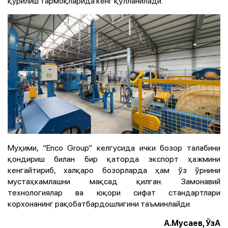
қурилиш тармоқларида кенг қўлланилади.
Муҳими, “Enco Group” келгусида ички бозор талабини
қондириш билан бир қаторда экспорт ҳажмини
кенгайтириб, халқаро бозорларда ҳам ўз ўрнини
мустаҳкамлашни мақсад қилган. Замонавий
технологиялар ва юқори сифат стандартлари
корхонанинг рақобатбардошлигини таъминлайди.
А.Мусаев, ЎзА