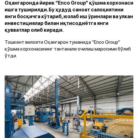
Оҳангаронда йирик “Enco Group” қўшма корхонаси
ишга туширилди. Бу ҳудуд саноат салоҳиятини
янги босқичга кўтариб, юзлаб иш ўринлари ва улкан
инвестициялар билан иқтисодиётга янги
қувватлар олиб киради.
Тошкент вилояти Оҳангарон туманида “Enco Group”
қўшма корхонасининг тантанали очилиш маросими бўлиб
ўтди.