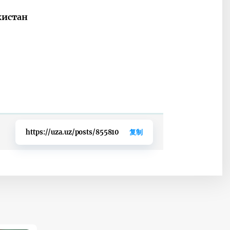
кистан
https://uza.uz/posts/855810
复制