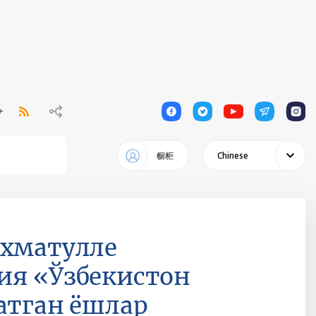
1
1
1
1
1
橱柜
Chinese
ахматулле
ия «Ўзбекистон
атган ёшлар