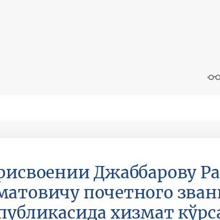
рисвоении Джаббарову Р
атовичу почетного зван
публикасида хизмат кўрс