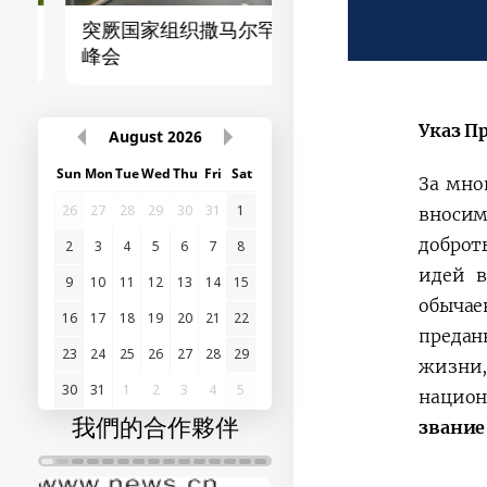
突厥国家组织撒马尔罕
首届“中国-中亚”峰
峰会
Указ П
August
2026
Sun
Mon
Tue
Wed
Thu
Fri
Sat
За мно
26
27
28
29
30
31
1
вносим
доброт
2
3
4
5
6
7
8
идей в
9
10
11
12
13
14
15
обычае
16
17
18
19
20
21
22
предан
23
24
25
26
27
28
29
жизни,
30
31
1
2
3
4
5
национ
我們的合作夥伴
звание