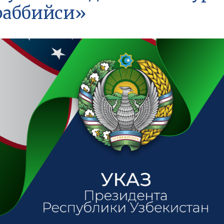
раббийси»