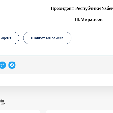
Президент Республики Узбе
Ш.Мирзиёев
зидент
Шавкат Мирзиёев
息