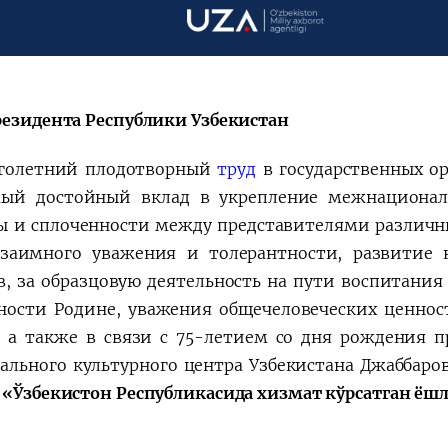
会
宪法改革
резидента Республики Узбекистан
голетний плодотворный
труд
в государственных о
ый достойный вклад в укрепление межнационал
ы и сплоченности между представителями различны
заимного уважения и толерантности, развитие 
в, за образцовую деятельность на пути воспитания
ности Родине, уважения общечеловеческих ценност
 а также в связи с 75-летием со дня рождения п
ального культурного центра Узбекистана Джаббар
 «Ўзбекистон Республикасида хизмат кўрсатган ёш