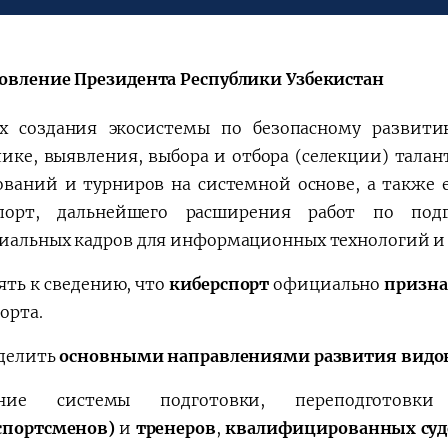
会
宪法改革
овление Президента Республики Узбекистан
х создания экосистемы по безопасному развит
лике, выявления, выбора и отбора (селекции) тал
ований и турниров на системной основе, а также 
спорт, дальнейшего расширения работ по по
иальных кадров для информационных технологий и
ть к сведению, что
киберспорт
официально
призн
орта.
делить
основными направлениями развития видов
ение системы подготовки, переподготовки
спортсменов)
и
тренеров
,
квалифицированных су