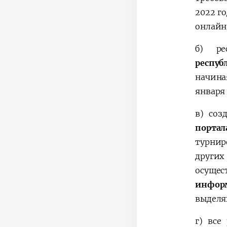
2022 г
онлайн
б)
р
респу
начина
января 
в)
соз
портал
турнир
других
осуще
инфор
выделя
г) все