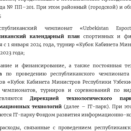
ода № ПП–201. При этом районный (городской) и об
;
еспубликанский чемпионат «Uzbekistan Espo
бликанский календарный план
спортивных и физ
я с 1 января 2024 года, турнир «Кубок Кабинета Мин
2023 года;
дание и финансирование, а также постоянная т
а
по проведению республиканского чемпионата «U
ов «Кубок Кабинета Министров Республики Узбеки
 чемпионатов, турниров и соревнований по ви
ствляются
Дирекцией технологического па
мационных технологий
(далее – IT-парк). При э
ются IT-парку Фондом развития информационно-к
 расходы, связанные с проведением республиканск