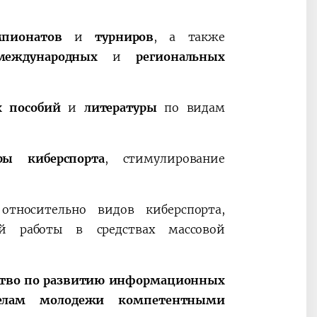
мпионатов
и
турниров
, а также
международных
и
региональных
их пособий
и
литературы
по видам
ры киберспорта
, стимулирование
тносительно видов киберспорта,
ой работы в средствах массовой
ство по развитию информационных
елам молодежи компетентными