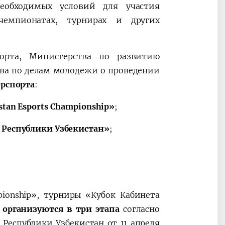
еобходимых условий для участия
чемпионатах, турнирах и других
орта, Министерства по развитию
а по делам молодежи о проведении
ерспорта
:
stan Esports Championship»
;
 Республики Узбекистан»
;
pionship», турниры «Кубок Кабинета
»
организуются в три этапа
согласно
Республики Узбекистан от 11 апреля