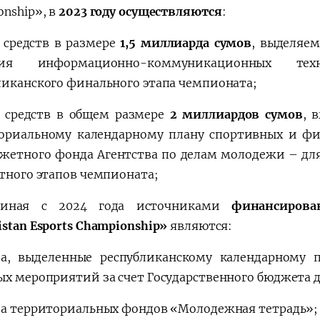
onship», в
2023 году осуществляются
:
т средств в размере
1,5 миллиарда сумов
, выделяе
тия информационно-коммуникационных т
ликанского финального этапа чемпионата;
т средств в общем размере
2 миллиардов сумов
, 
ориальному календарному плану спортивных и фи
жетного фонда Агентства по делам молодежи – для
стного этапов чемпионата;
чиная с 2024 года источниками
финансирова
istan Esports Championship»
являются:
ва, выделенные республиканскому календарному 
ых мероприятий за счет Государственного бюджета д
ва территориальных фондов «Молодежная тетрадь»;