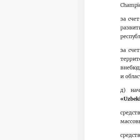
Champi
за сче
разви
респуб
за сче
террит
внебюд
и обла
д)
на
«Uzbek
средст
массов
средст