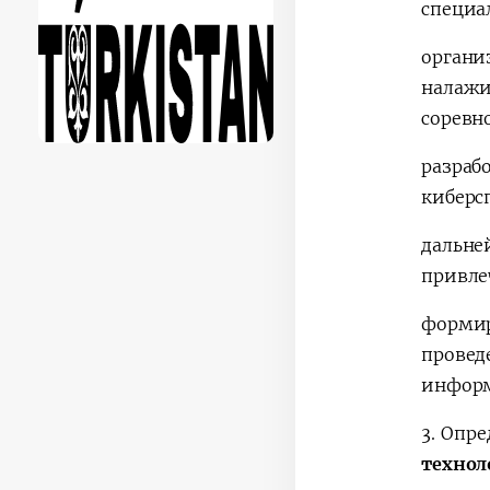
специа
орган
налаж
соревн
разраб
киберс
дальн
привле
форми
прове
информ
3.
Опре
техно