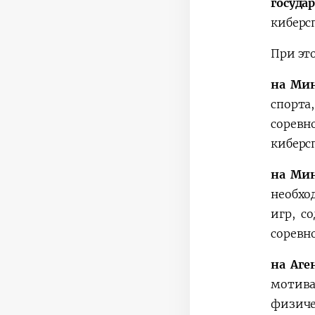
госуда
киберсп
При эт
на Мин
спорта
соревн
киберс
на Ми
необхо
игр, с
соревн
на Аге
мотив
физич