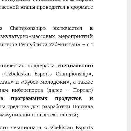
ластной этапы проводятся в формате
rts Championship» включается
в
культурно-массовых мероприятий
истров Республики Узбекистан» – с 1
ехническая поддержка
специального
zbekistan Esports Championship»,
стан» и «Кубок молодежи», а также
дам киберспорта (далее – Портал)
рка программных продуктов и
том средства для разработки Портала
оммуникационных технологий;
ого чемпионата «Uzbekistan Esports