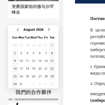
突厥国家组织撒马尔罕
首届“中国-中亚”峰
峰会
Постан
August
2026
В целя
респуб
Sun
Mon
Tue
Wed
Thu
Fri
Sat
соревн
26
27
28
29
30
31
1
кибер
2
3
4
5
6
7
8
потенц
9
10
11
12
13
14
15
1.
Приня
16
17
18
19
20
21
22
вида сп
23
24
25
26
27
28
29
2.
Опре
30
31
1
2
3
4
5
我們的合作夥伴
внедр
(кибер