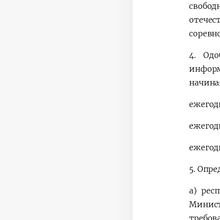
свобо
отече
соревн
4.
Одо
информ
начина
ежегод
ежегод
ежегод
5.
Опред
а)
рес
Минист
требов