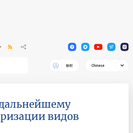
1
1
1
1
1
橱柜
Chinese
 дальнейшему
яризации видов