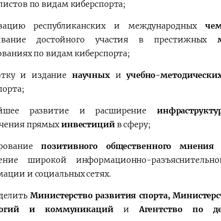
листов по видам киберспорта;
изацию республиканских и международных
че
ивание достойного участия в престижных
ованиях по видам киберспорта;
отку и издание
научных
и
учебно-методическ
порта;
ейшее развитие и расширение
инфраструкту
чения прямых
инвестиций
в сферу;
рование
позитивного общественного мнения
о
дение широкой информационно-разъяснительн
ации и социальных сетях.
делить
Министерство развития спорта, Министер
логий и коммуникаций
и
Агентство по д