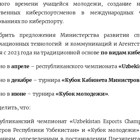
дного времени учащейся молодежи, создание н
ственных киберспортсменов в международных 
ованиях по киберспорту.
брить предложения Министерства развития сп
ационных технологий и коммуникаций и Агентств
я с 2023 года на традиционной основе
по видам киб
но в
апреле
– республиканского чемпионата
«Uzbeki
но в
декабре
– турнира
«Кубок Кабинета Министров
но в
июне
– турнира
«Кубок молодежи»
.
елить, что:
публиканский чемпионат «Uzbekistan Esports Cham
ров Республики Узбекистан» и «Кубок молодежи
аниям, определенным в постановлении Президента 