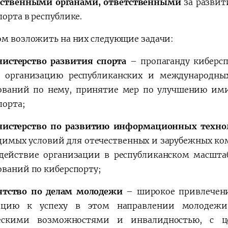
рственными органами, ответственными
за развит
орта в республике.
ом возложить на них следующие задачи:
истерство развития спорта
– пропаганду киберсп
, организацию республиканских и международны
ований по нему, принятие мер по улучшению ими
порта;
нистерство по развитию информационных техн
димых условий для отечественных и зарубежных к
одействие организации в республиканском масшта
ований по киберспорту;
нтство по делам молодежи
– широкое привлечени
ацию к успеху в этом направлении молодежи
ескими возможностями и инвалидностью, с це