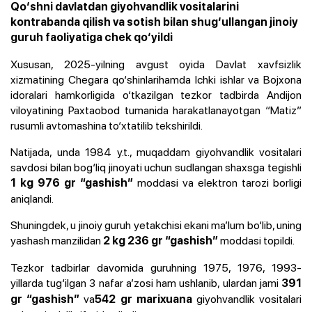
Qo‘shni davlatdan giyohvandlik vositalarini
kontrabanda qilish va sotish bilan shug‘ullangan jinoiy
guruh faoliyatiga chek qo‘yildi
Xususan, 2025-yilning avgust oyida Davlat xavfsizlik
xizmatining Chegara qo‘shinlarihamda Ichki ishlar va Bojxona
idoralari hamkorligida o‘tkazilgan tezkor tadbirda Andijon
viloyatining Paxtaobod tumanida harakatlanayotgan “Matiz”
rusumli avtomashina to‘xtatilib tekshirildi.
Natijada, unda 1984 y.t., muqaddam giyohvandlik vositalari
savdosi bilan bog‘liq jinoyati uchun sudlangan shaxsga tegishli
moddasi va elektron tarozi borligi
1 kg 976 gr “gashish”
aniqlandi.
Shuningdek, u jinoiy guruh yetakchisi ekani ma’lum bo‘lib, uning
yashash manzilidan
moddasi topildi.
2 kg 236 gr “gashish”
Tezkor tadbirlar davomida guruhning 1975, 1976, 1993-
yillarda tug‘ilgan 3 nafar a’zosi ham ushlanib, ulardan jami
391
va
giyohvandlik vositalari
gr “gashish”
542 gr marixuana