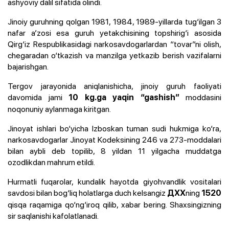
ashyoviy dalil sifatida olindi.
Jinoiy guruhning qolgan 1981, 1984, 1989-yillarda tug‘ilgan 3
nafar a’zosi esa guruh yetakchisining topshirig‘i asosida
Qirg‘iz Respublikasidagi narkosavdogarlardan “tovar”ni olish,
chegaradan o‘tkazish va manzilga yetkazib berish vazifalarni
bajarishgan.
Tergov jarayonida aniqlanishicha, jinoiy guruh faoliyati
davomida jami
moddasini
10 kg.ga yaqin “gashish”
noqonuniy aylanmaga kiritgan.
Jinoyat ishlari bo‘yicha Izboskan tuman sudi hukmiga ko‘ra,
narkosavdogarlar Jinoyat Kodeksining 246 va 273-moddalari
bilan aybli deb topilib, 8 yildan 11 yilgacha muddatga
ozodlikdan mahrum etildi.
Hurmatli fuqarolar, kundalik hayotda giyohvandlik vositalari
savdosi bilan bog‘liq holatlarga duch kelsangiz
ning
ДХХ
1520
qisqa raqamiga qo‘ng‘iroq qilib, xabar bering. Shaxsingizning
sir saqlanishi kafolatlanadi.