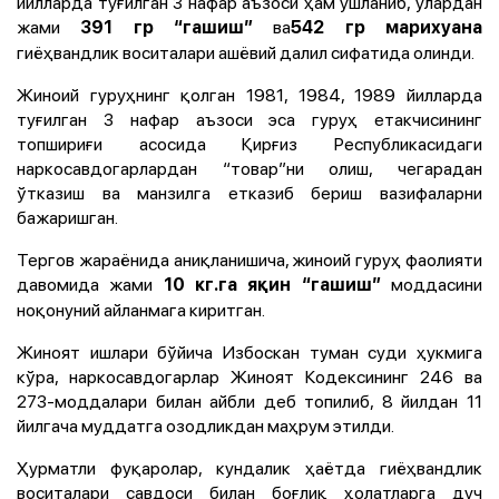
йилларда туғилган 3 нафар аъзоси ҳам ушланиб, улардан
жами
ва
391 гр “гашиш”
542 гр марихуана
гиёҳвандлик воситалари ашёвий далил сифатида олинди.
Жиноий гуруҳнинг қолган 1981, 1984, 1989 йилларда
туғилган 3 нафар аъзоси эса гуруҳ етакчисининг
топшириғи асосида Қирғиз Республикасидаги
наркосавдогарлардан “товар”ни олиш, чегарадан
ўтказиш ва манзилга етказиб бериш вазифаларни
бажаришган.
Тергов жараёнида аниқланишича, жиноий гуруҳ фаолияти
давомида жами
моддасини
10 кг.га яқин “гашиш”
ноқонуний айланмага киритган.
Жиноят ишлари бўйича Избоскан туман суди ҳукмига
кўра, наркосавдогарлар Жиноят Кодексининг 246 ва
273-моддалари билан айбли деб топилиб, 8 йилдан 11
йилгача муддатга озодликдан маҳрум этилди.
Ҳурматли фуқаролар, кундалик ҳаётда гиёҳвандлик
воситалари савдоси билан боғлиқ ҳолатларга дуч