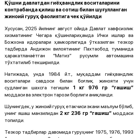
Қўшни давлатдан гиёҳвандлик воситаларини
контрабанда қилиш ва сотиш билан шуғулланган
жиноий гуруҳ фаолиятига чек қўйилди
Хусусан, 2025 йилнинг август ойида Давлат хавфсизлик
хизматининг Чегара қўшинлариҳамда Ички ишлар ва
Божхона идоралари ҳамкорлигида ўтказилган тезкор
тадбирда Андижон вилоятининг Пахтаобод туманида
ҳаракатланаётган “Матиз” русумли автомашина
тўхтатилиб текширилди.
Натижада, унда 1984 й.т., муқаддам гиёҳвандлик
воситалари савдоси билан боғлиқ жинояти учун
судланган шахсга тегишли
1 кг 976 гр “гашиш”
моддаси ва электрон тарози борлиги аниқланди.
Шунингдек, у жиноий гуруҳ етакчиси экани маълум бўлиб,
унинг яшаш манзилидан
моддаси
2 кг 236 гр “гашиш”
топилди.
Тезкор тадбирлар давомида гуруҳнинг 1975, 1976, 1993