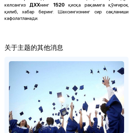
келсангиз
нинг
қисқа рақамига қўнғироқ
ДХХ
1520
қилиб, хабар беринг. Шахсингизнинг сир сақланиши
кафолатланади.
关于主题的其他消息