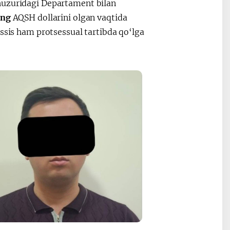
huzuridagi Departament bilan
ing
AQSH dollarini olgan vaqtida
assis ham protsessual tartibda qo‘lga