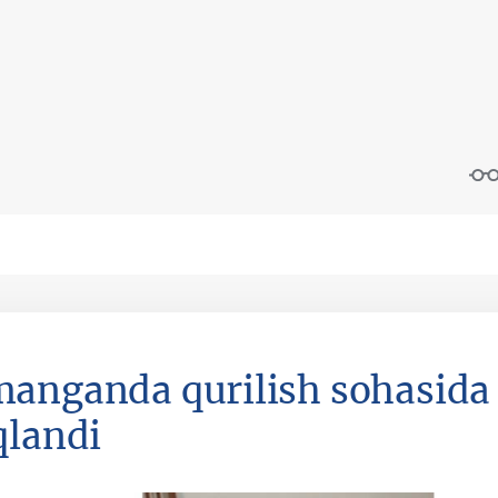
anganda qurilish sohasida 
qlandi