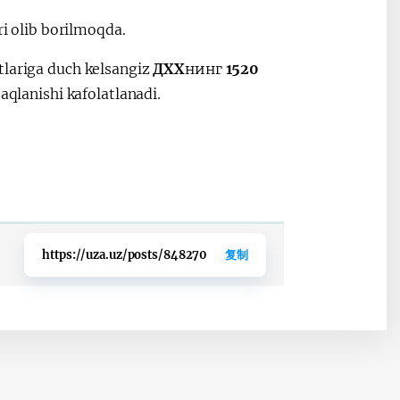
ri olib borilmoqda.
tlariga duch kelsangiz
ДХХ
нинг
1520
aqlanishi kafolatlanadi.
https://uza.uz/posts/848270
复制