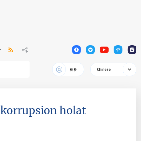
1
1
1
1
1
橱柜
Chinese
korrupsion holat