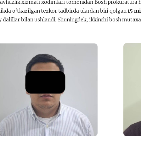
xavfsizlik xizmati xodimlari tomonidan Bosh prokuratura 
会
宪法改革
ikda o‘tkazilgan tezkor tadbirda ulardan biri qolgan
15 m
 dalillar bilan ushlandi. Shuningdek, ikkinchi bosh mutax