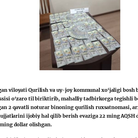
n viloyati Qurilish va uy-joy kommunal xo‘jaligi bosh
sisi o‘zaro til biriktirib, mahalliy tadbirkorga tegishl
gan 2 qavatli noturar binoning qurilish ruxsatnomasi, ar
ujjatlarini ijobiy hal qilib berish evaziga 22 ming AQSH d
 ming dollar olishgan.