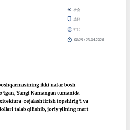
社会
选择
打印
08:29 / 23.04.2026
 boshqarmasining ikki nafar bosh
i bo‘lgan, Yangi Namangan tumanida
xitektura-rejalashtirish topshirig‘i va
ollari talab qilishib, joriy yilning mart