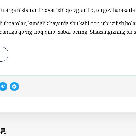
ularga nisbatan jinoyat ishi qo‘zg‘atilib, tergov harakatla
i fuqarolar, kundalik hayotda shu kabi qonunbuzilish hola
qamiga qo‘ng‘iroq qilib, xabar bering. Shaxsingizning sir s
息