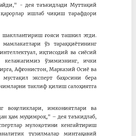
майди," - дея таъкидлади Муттақий
 қарорлар ишлаб чиқиш тарафдори
 шакллантириш ғояси ташкил этди.
а мамлакатлари ўз тараққиётининг
интеллектуал, иқтисодий ва сиёсий
й келажагимиз ўзимизнинг, ички
ирга, Афғонистон, Марказий Осиё ва
 мустақил эксперт баҳосини бера
ечимларни таклиф қилиш салоҳиятга
нг воқеликлари, имкониятлари ва
ан ҳам муҳимроқ," – дея таъкидлаб,
спертлар мулоқотини кенгайтириш
аналитик тузилмалар минтақавий