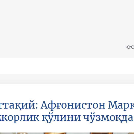
тақий: Афғонистон Марк
корлик қўлини чўзмоқда