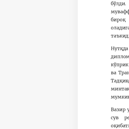
бўлди
мувафф
бироқ 
олади
таъкид
Нутқда
диплом
кўприк
ва Тра
Тадқиқ
минта
мумкин
Вазир 
сув р
оқибат