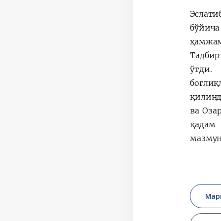
Эслати
бўйича
ҳамжам
Тадбир
ўтди.
боғлиқ
қилинд
ва Оза
қадам 
мазмун
Мар