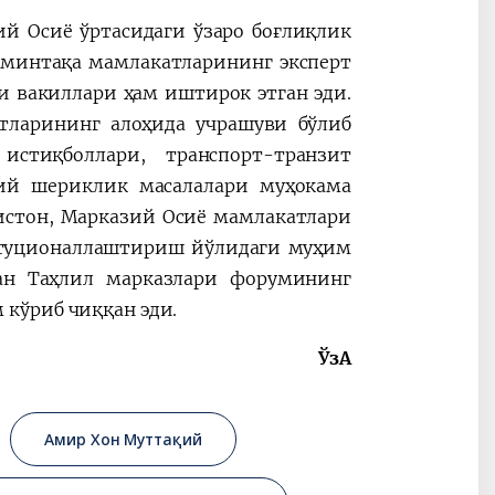
й Осиё ўртасидаги ўзаро боғлиқлик
а минтақа мамлакатларининг эксперт
 вакиллари ҳам иштирок этган эди.
тларининг алоҳида учрашуви бўлиб
стиқболлари, транспорт-транзит
ий шериклик масалалари муҳокама
истон, Марказий Осиё мамлакатлари
итуционаллаштириш йўлидаги муҳим
ган Таҳлил марказлари форумининг
кўриб чиққан эди.
ЎзА
Амир Хон Муттақий