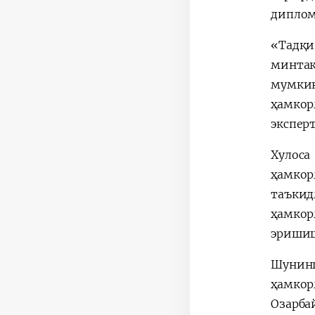
диплом
«Тадқи
минта
мумкин
ҳамкор
экспер
Хулоса
ҳамкор
таъкид
ҳамкор
эришиш
Шунин
ҳамкор
Озарба