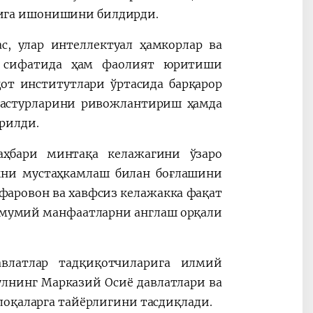
ига ишонишини билдирди.
с, улар интеллектуал ҳамкорлар ва
и сифатида ҳам фаолият юритиши
от институтлари ўртасида барқарор
дастурларини ривожлантириш ҳамда
рилди.
аҳбари минтақа келажагини ўзаро
кни мустаҳкамлаш билан боғлашини
 фаровон ва хавфсиз келажакка фақат
 умумий манфаатларни англаш орқали
влатлар тадқиқотчиларига илмий
булнинг Марказий Осиё давлатлари ва
лоқаларга тайёрлигини тасдиқлади.