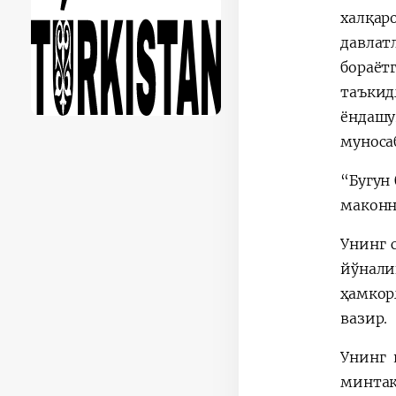
халқар
давлат
бораёт
таъкид
ёндаш
муноса
“Бугун
маконн
Унинг 
йўнали
ҳамкор
вазир.
Унинг 
минтақ