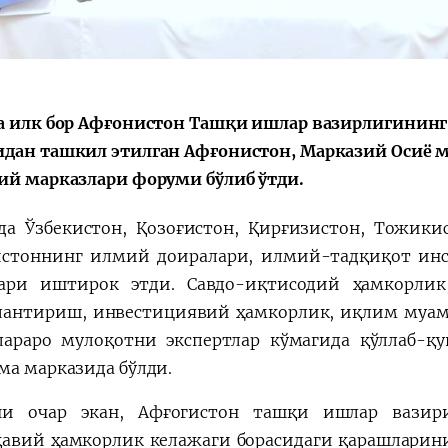
会
宪法改革
а илк бор Афғонистон Ташқи ишлар вазирлигининг
дан ташкил этилган Афғонистон, Марказий Осиё 
ий марказлари форуми бўлиб ўтди.
да Ўзбекистон, Қозоғистон, Қирғизистон, Тожики
стоннинг илмий доиралари, илмий-тадқиқот инс
ари иштирок этди. Савдо-иқтисодий ҳамкорлик
антириш, инвестициявий ҳамкорлик, иқлим муам
лараро мулоқотни экспертлар кўмагида қўллаб-қ
ма марказида бўлди.
ни очар экан, Афғогистон ташқи ишлар вази
авий ҳамкорлик келажаги борасидаги қарашларини 