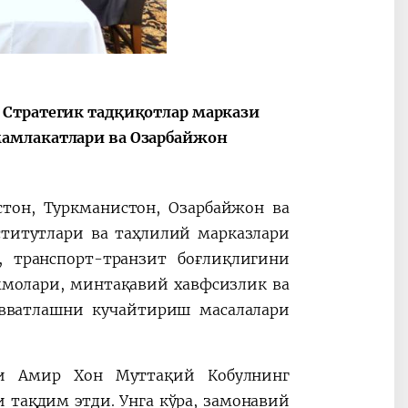
 Стратегик тадқиқотлар маркази
мамлакатлари ва Озарбайжон
стон, Туркманистон, Озарбайжон ва
титутлари ва таҳлилий марказлари
, транспорт-транзит боғлиқлигини
молари, минтақавий хавфсизлик ва
увватлашни кучайтириш масалалари
ри Амир Хон Муттақий Кобулнинг
тақдим этди. Унга кўра, замонавий