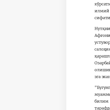
кўрсат
илмий 
сифати
Нутқни
Афғони
устуво
салоҳ
қарашл
Озарба
олишин
эга эка
"Бугун
муаммо
билим 
тараф