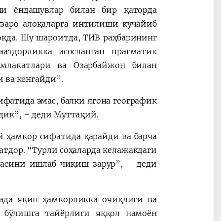
чи ёндашувлар билан бир қаторда
заро алоқаларга интилиши кучайиб
қда. Шу шароитда, ТИВ раҳбарининг
атдорликка асосланган прагматик
млакатлари ва Озарбайжон билан
 ва кенгайди”.
ифатида эмас, балки ягона географик
ик”, – деди Муттақий.
й ҳамкор сифатида қарайди ва барча
дор. “Турли соҳаларда келажакдаги
асини ишлаб чиқиш зарур”, – деди
ада яқин ҳамкорликка очиқлиги ва
 бўлишга тайёрлиги яққол намоён