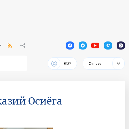
1
1
1
1
1
橱柜
Chinese
азий Осиёга