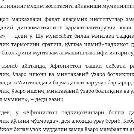
атиянинг муҳим воситасига айланиши мумкинлиг
қот марказлари фақат академик институтлар эма
қавий дипломатиянинг ҳаракатлантирувчи куч
», – деди у. Шу муносабат билан минтақа тадқиқ
лик тармоғини яратиш, қўшма илмий-тадқиқот 
т баҳоларини мунтазам алмашиш таклифи илгари су
 қилиб айтганда, Афғонистон ташқи сиёсати р
лик, ўзаро ишонч ва минтақавий ўзаро боғлиқли
лади. «Минтақадаги барча давлатлар учун барқарор,
лик, ўзаро ишонч, минтақавий ўзаро боғлиқлик ва
 мумкин», – деди вазир.
гдек, у «Афғонистон тадқиқотчилари бошқа да
лик қўлини чўзмоқда», дея алоҳида урғу бериб, Ко
йжон билан узоқ муддатли ҳамда ўзаро манфаатли а