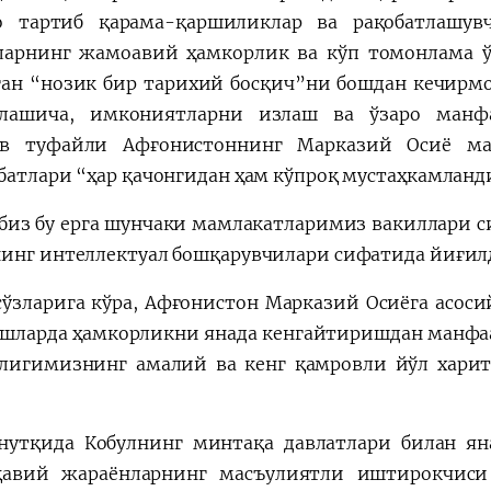
о тартиб қарама-қаршиликлар ва рақобатлашув
ларнинг жамоавий ҳамкорлик ва кўп томонлама ў
ган “нозик бир тарихий босқич”ни бошдан кечирмо
лашича, имкониятларни излаш ва ўзаро манфа
ув туфайли Афғонистоннинг Марказий Осиё ма
батлари “ҳар қачонгидан ҳам кўпроқ мустаҳкамланди
 биз бу ерга шунчаки мамлакатларимиз вакиллари с
инг интеллектуал бошқарувчилари сифатида йиғилд
сўзларига кўра, Афғонистон Марказий Осиёга асоси
шларда ҳамкорликни янада кенгайтиришдан манфаат
лигимизнинг амалий ва кенг қамровли йўл харит
нутқида Кобулнинг минтақа давлатлари билан ян
авий жараёнларнинг масъулиятли иштирокчиси