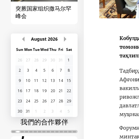
突厥国家组织撒马尔罕
首届“中国-中亚”峰
峰会
Кобулд
August
2026
томони
Sun
Mon
Tue
Wed
Thu
Fri
Sat
таҳлил
26
27
28
29
30
31
1
2
3
4
5
6
7
8
Тадбир
Афғони
9
10
11
12
13
14
15
вакилл
16
17
18
19
20
21
22
ривожл
23
24
25
26
27
28
29
давлат
30
31
1
2
3
4
5
муҳока
我們的合作夥伴
Форум
минтақ