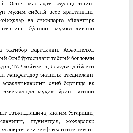
й Осиё маслаҳат мулоқотининг
ун муҳим сиёсий асос яратганини,
ойиҳалар ва ечимларга айлантира
ллантириш бўлиши мумкинлигини
а эътибор қаратилди. Афғонистон
й Осиё ўртасидаги табиий боғловчи
вури, TAP лойиҳаси, Ложувард йўлаги
ан манфаатдор эканини тасдиқлади.
й афзалликларини очиб беришда ва
стаҳкамлашда муҳим ўрин тутиши
инг таъкидлашича, иқлим ўзгариши,
осланиши, шунингдек, можаролар
 ва энергетика хавфсизлигига таъсир