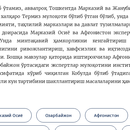
б ўтамиз, аввалроқ Тошкентда Марказий ва Жануби
 халқаро Термиз мулоқоти бўлиб ўтган бўлиб, унд
ияти, таҳлилий марказлари ва давлат тузилмалари
 доирасида Марказий Осиё ва Афғонистон экспер
 Унда минтақавий ҳамкорликни кенгайтириш и
лигини ривожлантириш, хавфсизлик ва иқтисод
и. Бошқа мавзулар қаторида иштирокчилар Афғон
рбайжон ўртасидаги экспертлар мулоқотини инст
сифатида кўриб чиқилган Кобулда бўлиб ўтади
ли кун тартибини шакллантириш масалаларини ҳам 
казий Осиё
Озарбайжон
Афғонистон