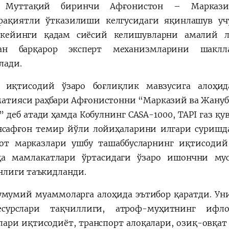
. Муттақий биринчи Афғонистон – Маркази
ақиятли ўтказилиши келгусидаги яқинлашув уч
кейинги қадам сиёсий келишувларни амалий л
ган барқарор эксперт механизмларини шак
лади.
 иқтисодий ўзаро боғлиқлик мавзусига алоҳид
атияси раҳбари Афғонистонни “Марказий ва Жануби
” деб атади ҳамда Кобулнинг CASA-1000, TAPI газ қу
нсафғон темир йўли лойиҳаларини илгари суришд
от марказлари ушбу ташаббусларнинг иқтисоди
қа мамлакатлари ўртасидаги ўзаро ишончни му
лиги таъкидланди.
умумий муаммоларга алоҳида эътибор қаратди. Ун
есурслари тақчиллиги, атроф-муҳитнинг ифл
лари иқтисодиёт, транспорт алоқалари, озиқ-овқат