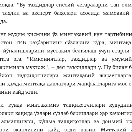
моқда. "Бу таҳдидлар сиёсий чегараларни тан ол
таҳлил ва эксперт баҳолари асосида жамоавий
да.
нг муҳим қисмини ўз минтақавий кун тартибини
стон ТИВ раҳбарининг сўзларига кўра, минтақ
р йўналишларини мустақил белгилаш учун етарли 
иятга эга. “Имкониятлар, таҳдидлар ва умуми
аримизга муҳтож”, – дея таъкидлади у. Шу билан б
йжон тадқиқотчилари минтақавий жараёнларга
и ҳамда минтақа давлатлари манфаатларига мос 
нини қайд этди.
ги кунда минтақамиз тадқиқотчилари ҳудудни
лари ҳақида ўзлари сўзлаб беришлари ҳар қачонгид
алмашинуви, қўшма тадқиқотлар ва доимий эк
дори эканлигини қайд этди вазир. Муттақий 