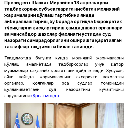
Президент Шавкат Мирзиёев 13 апрель куни
тадбиркорлик субъектларига нисбатан молиявий
жарималарни қўллаш тартибини янада
либераллаштириш, бу борада ортиқча бюрократик
тўсиқларни қисқартириш ҳамда давлат органлари
ва мансабдор шахслар фаолияти устидан суд
назорати самарадорлигини оширишга қаратилган
таклифлар тақдимоти билан танишди.
Тақдимотда бугунги кунда молиявий жарималарни
қўллаш амалиётида тадбиркорлар учун қатор
муаммолар сақланиб қолаётгани қайд этилди. Хусусан,
айни пайтда жарималарнинг аксарияти ваколатли
органлар, қолганлар эса судлар томонидан
қўлланилаётгани суд назоратини кучайтириш
зарурлигини
кўрсатмоқда
.