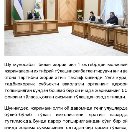
Шу муносабат билан жорий йил 1 октябрдан молиявий
жарималарни ихтиёрий тўлашни рағбатлантирувчи янги ва
ягона тартибни жорий этиш таклиф қилинди. Унга кўра,
тадбиркорлик субъекти ваколатли органнинг қарори
топширилган кундан бошлаб бир ой ичида жариманинг 50
фоизини тўласа, қолган қисмини тўлашдан озод этилади.
Шунингдек, жаримани олти ой давомида тенг улушларда
бўлиб-бўлиб тўлаш имкониятини яратиш назарда
тутилмоқда. Бунда қарор топширилганидан сўнг бир ой
ичида жарима суммасининг олтидан бир қисми тўланса,