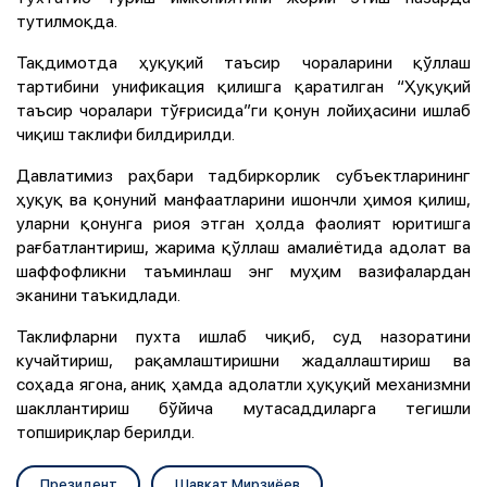
тутилмоқда.
Тақдимотда ҳуқуқий таъсир чораларини қўллаш
тартибини унификация қилишга қаратилган “Ҳуқуқий
таъсир чоралари тўғрисида”ги қонун лойиҳасини ишлаб
чиқиш таклифи билдирилди.
Давлатимиз раҳбари тадбиркорлик субъектларининг
ҳуқуқ ва қонуний манфаатларини ишончли ҳимоя қилиш,
уларни қонунга риоя этган ҳолда фаолият юритишга
рағбатлантириш, жарима қўллаш амалиётида адолат ва
шаффофликни таъминлаш энг муҳим вазифалардан
эканини таъкидлади.
Таклифларни пухта ишлаб чиқиб, суд назоратини
кучайтириш, рақамлаштиришни жадаллаштириш ва
соҳада ягона, аниқ ҳамда адолатли ҳуқуқий механизмни
шакллантириш бўйича мутасаддиларга тегишли
топшириқлар берилди.
Президент
Шавкат Мирзиёев