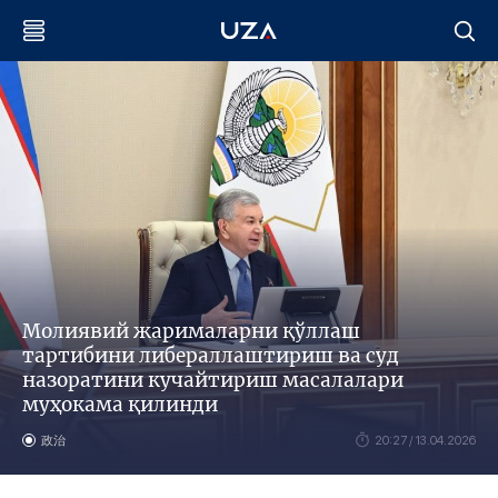
Молиявий жарималарни қўллаш
тартибини либераллаштириш ва суд
назоратини кучайтириш масалалари
муҳокама қилинди
政治
20:27 / 13.04.2026