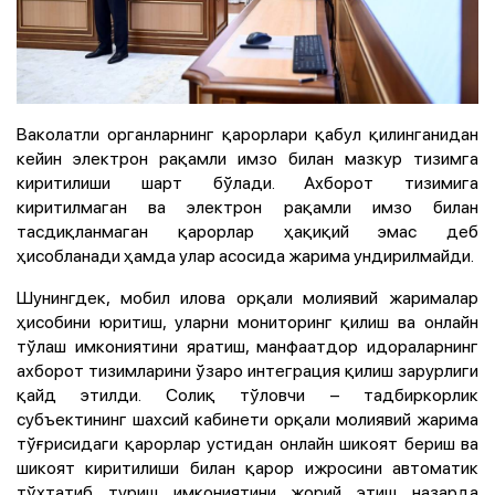
Ваколатли органларнинг қарорлари қабул қилинганидан
кейин электрон рақамли имзо билан мазкур тизимга
киритилиши шарт бўлади. Ахборот тизимига
киритилмаган ва электрон рақамли имзо билан
тасдиқланмаган қарорлар ҳақиқий эмас деб
ҳисобланади ҳамда улар асосида жарима ундирилмайди.
Шунингдек, мобил илова орқали молиявий жарималар
ҳисобини юритиш, уларни мониторинг қилиш ва онлайн
тўлаш имкониятини яратиш, манфаатдор идораларнинг
ахборот тизимларини ўзаро интеграция қилиш зарурлиги
қайд этилди. Солиқ тўловчи – тадбиркорлик
субъектининг шахсий кабинети орқали молиявий жарима
тўғрисидаги қарорлар устидан онлайн шикоят бериш ва
шикоят киритилиши билан қарор ижросини автоматик
тўхтатиб туриш имкониятини жорий этиш назарда