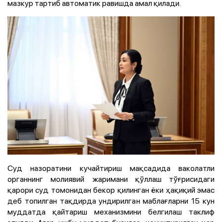
мазкур тартиб автоматик равишда амал қилади.
Суд назоратини кучайтириш мақсадида ваколатли
органнинг молиявий жаримани қўллаш тўғрисидаги
қарори суд томонидан бекор қилинган ёки ҳақиқий эмас
деб топилган тақдирда ундирилган маблағларни 15 кун
муддатда қайтариш механизмини белгилаш таклиф