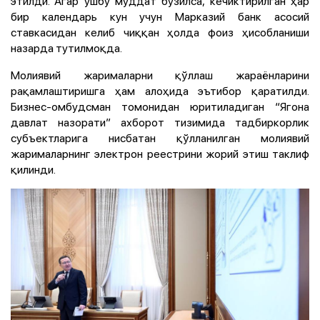
этилди. Агар ушбу муддат бузилса, кечиктирилган ҳар
бир календарь кун учун Марказий банк асосий
ставкасидан келиб чиққан ҳолда фоиз ҳисобланиши
назарда тутилмоқда.
Молиявий жарималарни қўллаш жараёнларини
рақамлаштиришга ҳам алоҳида эътибор қаратилди.
Бизнес-омбудсман томонидан юритиладиган “Ягона
давлат назорати” ахборот тизимида тадбиркорлик
субъектларига нисбатан қўлланилган молиявий
жарималарнинг электрон реестрини жорий этиш таклиф
қилинди.