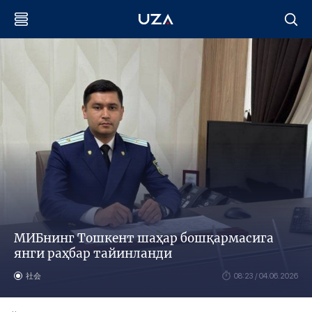
МИБнинг Тошкент шаҳар бошқармасига
янги раҳбар тайинланди
社会
08:23 / 04.06.2026