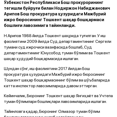
Ўзбекистон Республикаси Бош прокурорининг
тегишли буйруғи билан Нодиржон Набиджанович
Арипов Бош прокуратура ҳузуридаги Мажбурий
ижро бюросининг Тошкент шаҳар бошқармаси
бошлиғи лавозимига тайинланди.
Н.Арипов 1988 йилда Тошкент шаҳрида туғилган. У иш
фаолиятини 2009 йилда Суд департаментининг Сергели
тумани суд ижрочиси вазифасида бошлаб, Суд
департаментининг Юнусобод туман бўлими ва Тошкент
шаҳар ҳудудий бошқармасида ишлаган.
Шундан сўнг, иш фаолиятини 2017 йилдан Бош
прокуратура ҳузуридаги Мажбурий ижро бюросининг
Тошкент шаҳар бошқармасининг бўлим ва шўъбаларида
катта инспектор лавозимларида давом эттирган.
Кейинчалик, Бюронинг Тошкент шаҳар Янгиҳаёт ва Учтепа
туман бўлимлари бошлиқлари лавозимларида ишлаган.
Тайинловга қадар, Бюронинг Олмазор туман бўлим
бошлиғи лавозимида ишлаб келаётган эди.