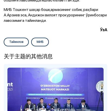
МИБ Тошкент шаҳар бошқармасининг собиқ раҳбари
А.Арзиев эса, Андижон вилоят прокурорининг ўринбосари
лавозимига тайинланди.
ЎзА
Тайинлов
МИБ
关于主题的其他消息