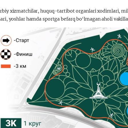
会
宪法改革
biy xizmatchilar, huquq-tartibot organlari xodimlari, mil
lari, yoshlar hamda sportga befarq bo‘lmagan aholi vakill