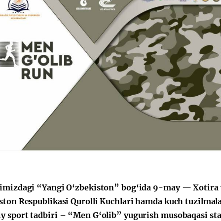
imizdagi “Yangi O‘zbekiston” bog‘ida 9-may — Xotira 
ston Respublikasi Qurolli Kuchlari hamda kuch tuzilmala
 sport tadbiri – “Men G‘olib” yugurish musobaqasi star