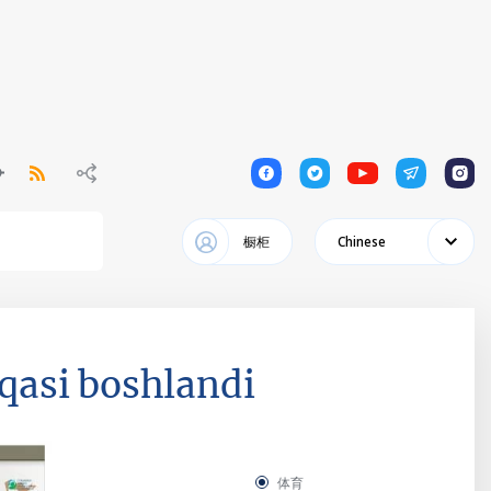
1
1
1
1
1
橱柜
Chinese
qasi boshlandi
体育