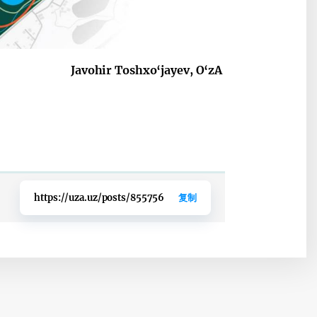
Javohir Toshxo‘jayev, O‘zA
https://uza.uz/posts/855756
复制