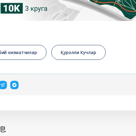
бий хизматчилар
Қуролли Кучлар
息