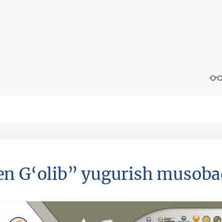
n G‘olib” yugurish musoba