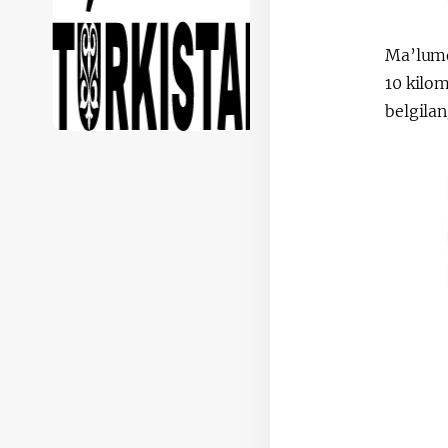
Ma’lumo
10 kilom
belgila