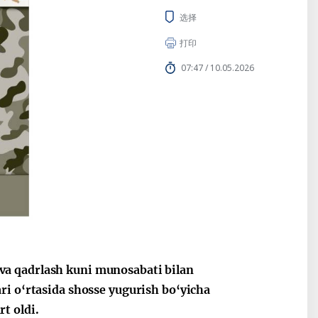
选择
打印
07:47 / 10.05.2026
va qadrlash kuni munosabati bilan
ri o‘rtasida shosse yugurish bo‘yicha
t oldi.