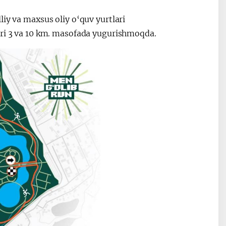
liy va maxsus oliy o‘quv yurtlari
ari 3 va 10 km. masofada yugurishmoqda.