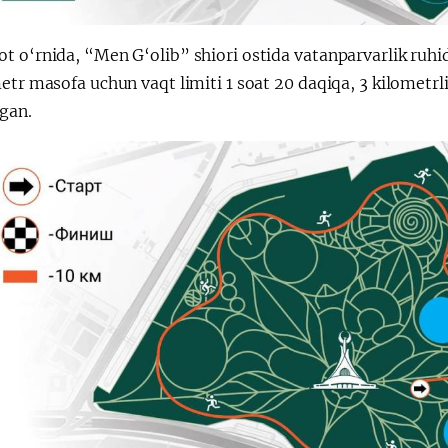
t o‘rnida, “Men G‘olib” shiori ostida vatanparvarlik ru
etr masofa uchun vaqt limiti 1 soat 20 daqiqa, 3 kilometrl
ngan.