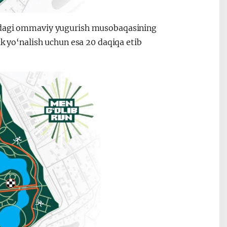
hidagi ommaviy yugurish musobaqasining
ik yo‘nalish uchun esa 20 daqiqa etib