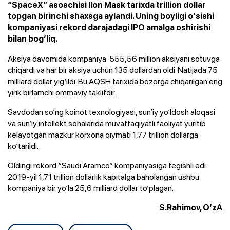
“SpaceX” asoschisi Ilon Mask tarixda trillion dollar
topgan birinchi shaxsga aylandi. Uning boyligi o‘sishi
kompaniyasi rekord darajadagi IPO amalga oshirishi
bilan bog‘liq.
Aksiya davomida kompaniya 555,56 million aksiyani sotuvga
chiqardi va har bir aksiya uchun 135 dollardan oldi. Natijada 75
milliard dollar yig‘ildi. Bu AQSH tarixida bozorga chiqarilgan eng
yirik birlamchi ommaviy taklifdir.
Savdodan so‘ng koinot texnologiyasi,
sun’iy
yo‘ldosh aloqasi
va sun’iy intellekt sohalarida muvaffaqiyatli faoliyat yuritib
kelayotgan mazkur korxona qiymati 1,77 trillion dollarga
ko‘tarildi.
Oldingi rekord “Saudi Aramco” kompaniyasiga tegishli edi.
2019-yil 1,71 trillion dollarlik kapitalga baholangan ushbu
kompaniya bir yo‘la 25,6 milliard dollar to‘plagan.
S.Rahimov, O‘zA