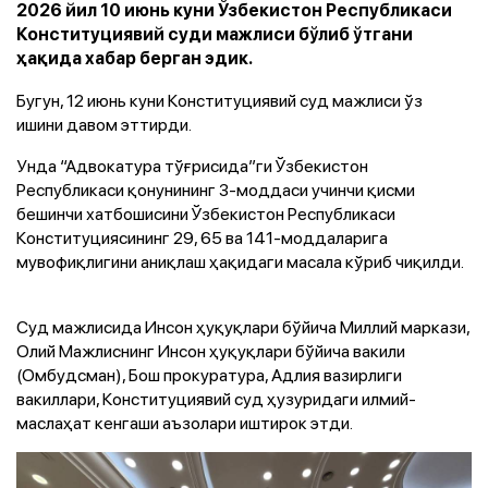
2026 йил 10 июнь куни Ўзбекистон Республикаси
Конституциявий суди мажлиси бўлиб ўтгани
ҳақида хабар берган эдик.
Бугун, 12 июнь куни Конституциявий суд мажлиси ўз
ишини давом эттирди.
Унда “Адвокатура тўғрисида”ги Ўзбекистон
Республикаси қонунининг 3-моддаси учинчи қисми
бешинчи хатбошисини Ўзбекистон Республикаси
Конституциясининг 29, 65 ва 141-моддаларига
мувофиқлигини аниқлаш ҳақидаги масала кўриб чиқилди.
Суд мажлисида Инсон ҳуқуқлари бўйича Миллий маркази,
Олий Мажлиснинг Инсон ҳуқуқлари бўйича вакили
(Омбудсман), Бош прокуратура, Адлия вазирлиги
вакиллари, Конституциявий суд ҳузуридаги илмий-
маслаҳат кенгаши аъзолари иштирок этди.