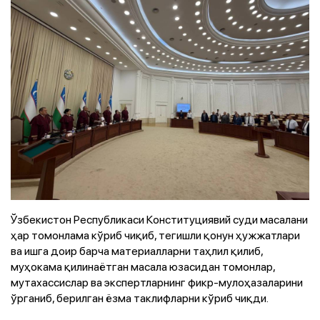
Ўзбекистон Республикаси Конституциявий суди масалани
ҳар томонлама кўриб чиқиб, тегишли қонун ҳужжатлари
ва ишга доир барча материалларни таҳлил қилиб,
муҳокама қилинаётган масала юзасидан томонлар,
мутахассислар ва экспертларнинг фикр-мулоҳазаларини
ўрганиб, берилган ёзма таклифларни кўриб чиқди.