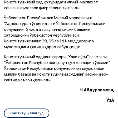
Конституциявий суд ҳузуридаги илмий-маслаҳат
кенгаши аъзолари фикрларини тинглади.
Ўзбекистон Республикаси Миллий марказининг
“Адвокатура тўғрисида”ги Ўзбекистон Республикаси
қонунининг 3-моддаси учинчи қисми бешинчи
хатбошисини Ўзбекистон Республикаси
Конституциясининг 29, 65 ва 141-моддаларига
мувофиқлиги ҳақида қарор қабул қилди.
Конституциявий суднинг қарори “Халқ сўзи” газетаси,
“Ўзбекистон Республикаси қонун ҳужжатлари тўплами”,
Ўзбекистон Республикаси қонунчилик маълумотлари
миллий базаси ва Конституциявий суднинг расмий веб-
сайтида эълон қилинади.
Н.Абдураимова,
ЎзА
Конституциявий суд