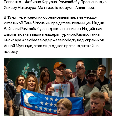
Есипенко – Фабиано Каруана, Рамешбабу Прагнанандха –
Хикару Накамура, Маттиас Блюбаум – Аниш Гири.
В 13-м туре женских соревнований партия между
китаянкой Тань Чжунъи и представительницей Индии
Вайшали Рамешбабу завершилась вничью. Индийская
шахматистка вышла в лидеры турнира. Казахстанка
Бибисара Асаубаева одержала победу над украинкой
Анной Музычук, став еще одной претенденткой на
победу.