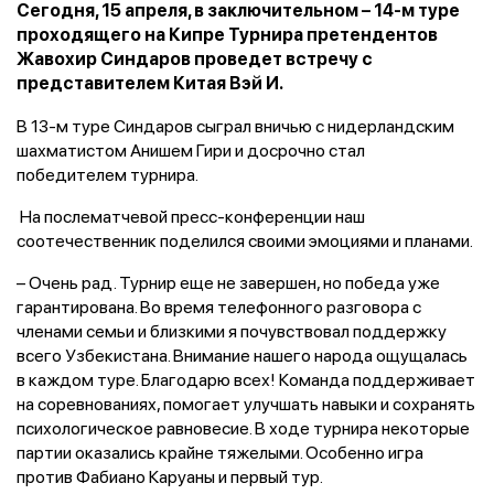
Сегодня, 15 апреля, в заключительном – 14-м туре
проходящего на Кипре Турнира претендентов
Жавохир Синдаров проведет встречу с
представителем Китая Вэй И.
В 13-м туре Синдаров сыграл вничью с нидерландским
шахматистом Анишем Гири и досрочно стал
победителем турнира.
На послематчевой пресс-конференции наш
соотечественник поделился своими эмоциями и планами.
– Очень рад. Турнир еще не завершен, но победа уже
гарантирована. Во время телефонного разговора с
членами семьи и близкими я почувствовал поддержку
всего Узбекистана. Внимание нашего народа ощущалась
в каждом туре. Благодарю всех! Команда поддерживает
на соревнованиях, помогает улучшать навыки и сохранять
психологическое равновесие. В ходе турнира некоторые
партии оказались крайне тяжелыми. Особенно игра
против Фабиано Каруаны и первый тур.