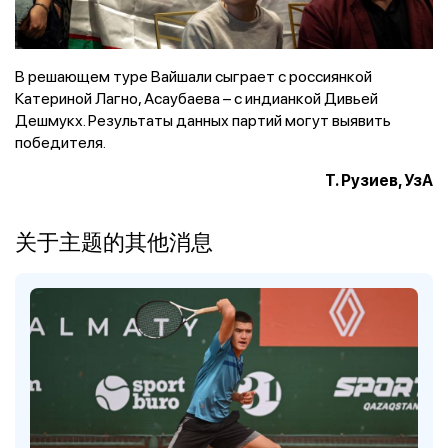
В решающем туре Вайшали сыграет с россиянкой
Катериной Лагно, Асаубаева – с индианкой Дивьей
Дешмукх. Результаты данных партий могут выявить
победителя.
Т. Рузиев, УзА
关于主题的其他消息