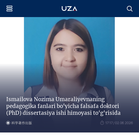
Ismailova Nozima Umaraliyevnaning
pedagogika fanlari bo‘yicha falsafa doktori
(PhD) dissertasiya ishi himoyasi to‘g‘risida
科学著作出版
17:17 / 02.06.2026