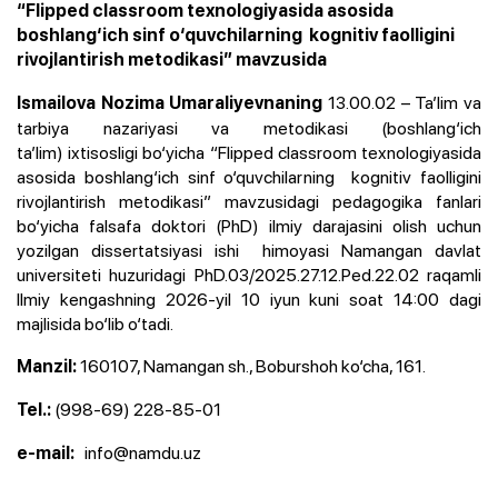
“Flipped classroom texnologiyasida asosida
boshlang‘ich sinf o‘quvchilarning kognitiv faolligini
rivojlantirish metodikasi” mavzusida
13.00.02 – Ta’lim va
Ismailova Nozima Umaraliyevnaning
tarbiya nazariyasi va metodikasi (boshlang‘ich
ta’lim) ixtisosligi bo‘yicha “Flipped classroom texnologiyasida
asosida boshlang‘ich sinf o‘quvchilarning kognitiv faolligini
rivojlantirish metodikasi” mavzusidagi pedagogika fanlari
bo‘yicha falsafa doktori (PhD) ilmiy darajasini olish uchun
yozilgan dissertatsiyasi ishi himoyasi
Namangan davlat
universiteti huzuridagi PhD.03/2025.27.12.Ped.22.02 raqamli
Ilmiy
kengashning 2026-yil 10 iyun kuni soat 14:00 dagi
majlisida bo‘lib o‘tadi.
160107, Namangan sh., Boburshoh ko‘cha, 161.
Manzil:
(998-69) 228-85-01
Tel.:
info@namdu.uz
e-mail: