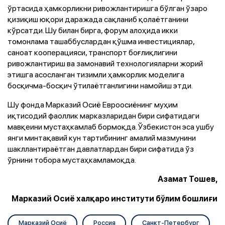
ўртасида ҳамкорликни ривожлантиришга бўлган ўзаро
қизиқиш юқори даражада сақланиб қолаётганини
кўрсатди. Шу билан бирга, форум алоҳида икки
томонлама ташаббуслардан қўшма инвестициялар,
саноат кооперацияси, транспорт боғлиқлигини
ривожлантириш ва замонавий технологияларни жорий
этишга асосланган тизимли ҳамкорлик моделига
босқичма-босқич ўтилаётганлигини намойиш этди.
Шу фонда Марказий Осиё Евроосиёнинг муҳим
иқтисодий фаоллик марказларидан бири сифатидаги
мавқеини мустаҳкамлаб бормоқда. Ўзбекистон эса ушбу
янги минтақавий кун тартибининг амалий мазмунини
шакллантираётган давлатлардан бири сифатида ўз
ўрнини тобора мустаҳкамламоқда.
Азамат Тошев,
Марказий Осиё халқаро институти бўлим бошлиғи
Марказий Осиё
Россия
Санкт-Петербург