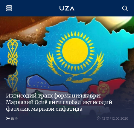
Иқтисодий трансформация даври:
Марказий Осиё янги глобал иқтисодий
фаоллик маркази сифатида
政治
12:51 / 12.06.2026