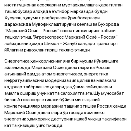
институционал асосларини мустаҳкамлашга қаратилган
ташаббуслар алоҳида эътибор марказида бўлди.
Хусусан, ҳукумат раҳбарлари ўринбосарлари
даражасида Мувофиқлаштирувчи кенгаш ва Бухорода
“Марказий Осиё – Россия” саноат инжиниринг хабини
ташкил этиш, “Агроэкспресс Марказий Осиё – Россия”
лойиҳасини ҳамда Шимол – Жануб халқаро транспорт
йўлагини ривожлантириш таклиф этилди.
Энергетика ҳамкорликнинг яна бир муҳим йўналишига
айланмоқда. Марказий Осиё давлатлари ва Россия
анъанавий ҳамда атом энергетикаси, энергетика
инфратузилмасини модернизация қилиш ва малакали
кадрлар тайёрлаш соҳаларида қўшма лойиҳаларни
амалга ошириш учун катта салоҳиятга эга. Шу муносабат
билан Атом энергетикаси бўйича минтақавий
компетенциялар марказини ташкил этиш ва Россия ҳамда
Марказий Осиё давлатлари ўртасида комплекс
энергетик ҳамкорлик дастурини ишлаб чиқиш таклифлари
катта қизиқиш уйғотмоқда.