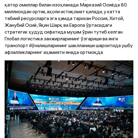
қатор омиллар билан изоҳланади. Марказий Осиёда 80
миллиондан ортиқ аҳоли истиқомат қилади, у катта
табиий ресурсларга эга ҳамда тарихан Россия, Хитой,
Жанубий Осиё, Яқин Шарқ ва Европа ўртасидаги
стратегик ҳудуд сифатида муҳим ўрин тутиб келган.
Глобал логистика занжирларининг ўзгариши ва янги
транспорт йўналишларининг шаклланиши шароитида ушбу
афзалликларнинг аҳамияти янада ортмоқда.