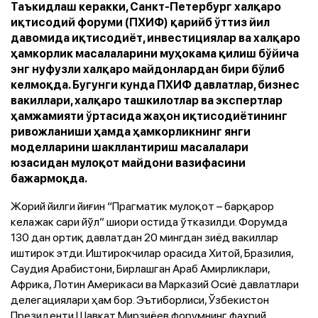
Таъкидлаш керакки, Санкт-Петербург халқаро
иқтисодий форуми (ПХИФ) қарийб ўттиз йил
давомида иқтисодиёт, инвестициялар ва халқаро
ҳамкорлик масалаларини муҳокама қилиш бўйича
энг нуфузли халқаро майдонлардан бири бўлиб
келмоқда. Бугунги кунда ПХИФ давлатлар, бизнес
вакиллари, халқаро ташкилотлар ва экспертлар
ҳамжамияти ўртасида жаҳон иқтисодиётининг
ривожланиши ҳамда ҳамкорликнинг янги
моделларини шакллантириш масалалари
юзасидан мулоқот майдони вазифасини
бажармоқда.
Жорий йилги йиғин “Прагматик мулоқот – барқарор
келажак сари йўл” шиори остида ўтказилди. Форумда
130 дан ортиқ давлатдан 20 мингдан зиёд вакиллар
иштирок этди. Иштирокчилар орасида Хитой, Бразилия,
Саудия Арабистони, Бирлашган Араб Амирликлари,
Африка, Лотин Америкаси ва Марказий Осиё давлатлари
делегациялари ҳам бор. Эътиборлиси, Ўзбекистон
Президенти Шавкат Мирзиёев форумнинг фахрий