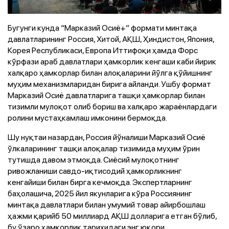
Бугунги кунда “Марказий Осиё+” формати минтақа
давлатларининг Россия, Хитой, АҚШ, Ҳиндистон, Япония,
Корея Республикаси, Европа Иттифоқи ҳамда Форс
кўрфази араб давлатлари ҳамкорлик кенгаши каби йирик
халқаро ҳамкорлар билан алоқаларини йўлга қўйишнинг
муҳим механизмларидан бирига айланди. Ушбу формат
Марказий Осиё давлатларига ташқи ҳамкорлар билан
тизимли мулоқот олиб бориш ва халқаро жараёнлардаги
ролини мустаҳкамлаш имконини бермоқда.
Шу нуқтаи назардан, Россия йўналиши Марказий Осиё
ўлкаларининг ташқи алоқалар тизимида муҳим ўрин
тутишда давом этмоқда. Сиёсий мулоқотнинг
ривожланиши савдо-иқтисодий ҳамкорликнинг
кенгайиши билан бирга кечмоқда. Экспертларнинг
баҳолашича, 2025 йил якунларига кўра Россиянинг
минтақа давлатлари билан умумий товар айирбошлаш
ҳажми қарийб 50 миллиард АҚШ долларига етган бўлиб,
бу ўзаро ҳамкорлик тарихидаги энг юқори