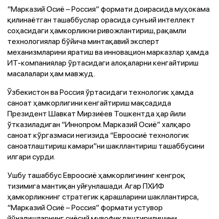
“Марказий Осиё – Россия” формати доирасида муҳокама
қилинаётган ташаббуслар орасида сунъий интеллект
соҳасидаги ҳамкорликни ривожлантириш, рақамли
технологиялар бўйича минтақавий эксперт
механизмларини яратиш ва инновацион марказлар ҳамда
ИТ-компаниялар ўртасидаги алоқаларни кенгайтириш
масалалари ҳам мавжуд.
Ўзбекистон ва Россия ўртасидаги технологик ҳамда
саноат ҳамкорлигини кенгайтириш мақсадида
Президент Шавкат Мирзиёев Тошкентда ҳар йили
ўтказиладиган “Иннопром. Марказий Осиё” халқаро
саноат кўргазмаси негизида “Евроосиё технологик
саноатлаштириш камари”ни шакллантириш ташаббусини
илгари сурди.
Ушбу ташаббус Евроосиё ҳамкорлигининг кенгроқ
тизимига мантиқан уйғунлашади. Агар ПХИФ
ҳамкорликнинг стратегик қарашларини шакллантирса,
“Марказий Осиё – Россия” формати устувор
йўналишларнинг сиёсий мувофиқлаштирилишини