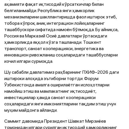
аҳамияти фақат иқтисодий кўрсаткичлар билан
белгиланмайди. Республика янги ҳамкорлик
механизмларини шакллантиришда фаол иштирок этиб,
тобора кўпроқ аниқ интеграцион лойиҳаларнинг
ташаббускори сифатида намоён бўлмоқда. Бу айниқса,
Россия ва Марказий Осиё давлатлари ўртасидаги
ҳамкорликда яққол кўзга ташланади. Тошкент
транспорт, саноат кооперацияси, энергетика ва
инновацион ривожланиш соҳаларидаги ташаббусларни
изчил илгари сурмоқда.
Шу сабабли давлатимиз раҳбарининг ПХИФ–2026 даги
иштироки алоҳида эътиборни тортди. Форум
Ўзбекистонда амалга оширилаётган ислоҳотларни
намойиш этиш ва мамлакатнинг иқтисодиёт,
инвестициялар ҳамда саноат кооперацияси
соҳаларидаги янги имкониятларини тақдим этиш учун
муҳим майдонга айланди.
Саммит давомида Президент Шавкат Мирзиёев
томонидан илгари сурилган иқтисодий ҳамкорликнинг