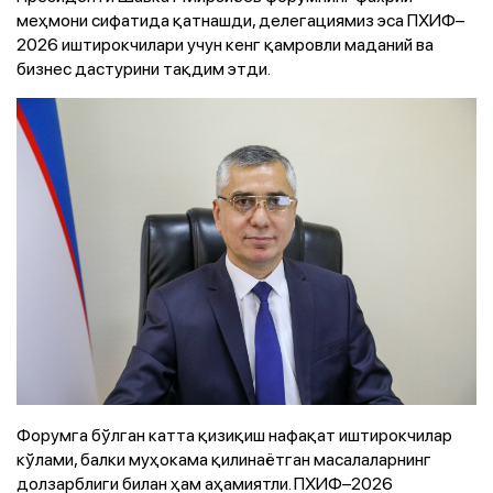
меҳмони сифатида қатнашди, делегациямиз эса ПХИФ–
2026 иштирокчилари учун кенг қамровли маданий ва
бизнес дастурини тақдим этди.
Форумга бўлган катта қизиқиш нафақат иштирокчилар
кўлами, балки муҳокама қилинаётган масалаларнинг
долзарблиги билан ҳам аҳамиятли. ПХИФ–2026