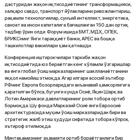
дастуридан жаҳон иқтисодиётининг трансформацияси,
халқаро савдо, транспорт йўлакларини ривожлантириш,
рақамли технологиялар, сунъий интеллект, энергетика,
саноат ва инсон капиталига бағишланган 150 дан ортиқ
тадбир ўрин олди. Форум ишида БМТ, МДҲ, ОПЕК,
БРИКСнинг Янги тараққиёт банки, APEC ва бошқа
ташкилотлар вакиллари ҳам қатнашди.
Конференция иштирокчилари таркиби жаҳон
иқтисодиётида юз бераётган кенг кўламли ўзгаришлар
ва янги глобал ўсиш марказларининг шаклланаётганини
яққол намойиш этмоқда. Агар илгари асосий эътибор
РФнинг Европа бозорларидаги анъанавий ҳамкорлигига
қаратилган бўлса, бугунги кунда Осиё, Яқин Шарқ ва
Лотин Америкаси давлатларининг роли тобора ортиб
бормоқда. Шу фонда Марказий Осиё янги Евроосиё
архитектурасида муҳим ўсиш марказларидан бири ва
стратегик жалб этиш ҳудуди сифатида тобора кўпроқ
эътироф этилмоқда.
Минтақамизнинг аҳамияти ортиб бораётганлиги бир