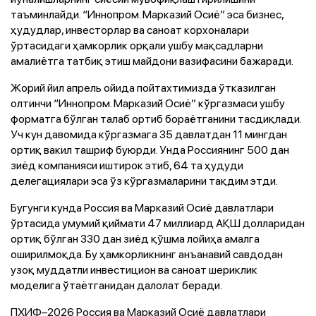
таъминлайди. “Иннопром. Марказий Осиё” эса бизнес,
ҳудудлар, инвесторлар ва саноат корхоналари
ўртасидаги ҳамкорлик орқали ушбу мақсадларни
амалиётга татбиқ этиш майдони вазифасини бажаради.
Жорий йил апрель ойида пойтахтимизда ўтказилган
олтинчи “Иннопром. Марказий Осиё” кўргазмаси ушбу
форматга бўлган талаб ортиб бораётганини тасдиқлади.
Уч кун давомида кўргазмага 35 давлатдан 11 мингдан
ортиқ вакил ташриф буюрди. Унда Россиянинг 500 дан
зиёд компанияси иштирок этиб, 64 та ҳудуди
делегациялари эса ўз кўргазмаларини тақдим этди.
Бугунги кунда Россия ва Марказий Осиё давлатлари
ўртасида умумий қиймати 47 миллиард АҚШ долларидан
ортиқ бўлган 330 дан зиёд қўшма лойиҳа амалга
оширилмоқда. Бу ҳамкорликнинг анъанавий савдодан
узоқ муддатли инвестицион ва саноат шериклик
моделига ўтаётганидан далолат беради.
ПХИФ–2026 Россия ва Марказий Осиё давлатлари