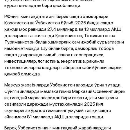
кўрсаткичлардан бири ҳисобланади.
РФнинг минтақадаги энг йирик савдо ҳамкорлари
Қозоғистон ва Ўзбекистон бўлиб, 2025 йилда савдо
ҳажми мос равишда 27,4 миллиард ва 13 миллиард АҚШ
долларини ташкил этди. Қирғизистон, Тожикистон ва
Туркманистон билан ҳамкорлик ҳам ижобий суръатларни
намоён этмоқда. Шу билан бирга, ҳамкорлик тобора
савдо доирасидан чиқиб, саноат кооперацияси,
инвестициялар, логистика, энергетика, рақамли
технологиялар ва кадрлар тайёрлаш каби йўналишларни
қамраб олмоқда.
Мазкур жараёнларда Ўзбекистон алоҳида ўрин тутади.
Сўнгги йилларда мамлакатимиз Марказий Осиёнинг йирик
иқтисодий марказларидан бири сифатидаги мавқеини
сезиларли даражада мустаҳкамлади. 2025 йил
якунларига кўра юртимизнинг умумий ташқи савдо
айланмаси 81 миллиард АҚШ долларидан ошди.
Бироқ Ўзбекистоннинг минтақавий жараёнлардаги