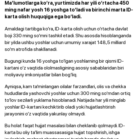
Ma’lumotlarga ko‘ra, yurtimizda har yili o‘rtacha 450
ming nafar yosh 16 yoshga to‘ladi va birinchi marta ID-
karta olish huquqiga ega bo‘ladi.
Amaldagi tartibga ko‘ra, ID-karta olish uchun o‘rtacha davlat
boji 330 ming so‘mni tashkil etadi. Shu asosda hisoblanganda
bir yilda ushbu yoshlar uchun umumiy xarajat 148,5 milliard
so‘m atrofida shakllanadi.
Bugungi kunda 16 yoshga to‘lgan yoshlarning bir qismi ID-
kartani o‘z vaqtida ololmasligining asosiy sabablaridan biri
moliyaviy imkoniyatlar bilan bog‘liq.
Ayniqsa, kam ta’minlangan oilalar farzandlari, olis va chekka
hududlarda yashovchi yoshlar uchun 300 ming so‘mdan ortiq
to‘lov sezilarli yuklama hisoblanadi. Natijada har yili minglab
yoshlar ID-kartani kechiktirib oladi yoki hujjatlashtirish
jarayonini o‘z vaqtida yakunlay olmaydi.
Bu holat faqat hujjat masalasi bilan cheklanib qolmaydi. ID-
karta bu oliy ta’lim muassasasiga hujjat topshirish, ishga
joylashish, mehnat shartnomasi tuzish hamda davlat va