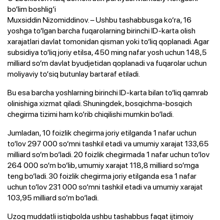
bo‘lim boshlig‘i
Muxsiddin Nizomiddinov. – Ushbu tashabbusga ko‘ra, 16
yoshga to‘lgan barcha fuqarolarning birinchi ID-karta olish
xarajatlari davlat tomonidan qisman yoki to‘liq qoplanadi. Agar
subsidiya to‘liq joriy etilsa, 450 ming nafar yosh uchun 148,5
milliard so‘m davlat byudjetidan qoplanadi va fuqarolar uchun
moliyaviy to‘siq butunlay bartaraf etiladi.
Bu esa barcha yoshlarning birinchi ID-karta bilan to‘liq qamrab
olinishiga xizmat qiladi. Shuningdek, bosqichma-bosqich
chegirma tizimi ham ko‘rib chiqilishi mumkin bo‘ladi.
Jumladan, 10 foizlik chegirma joriy etilganda 1 nafar uchun
to‘lov 297 000 so‘mni tashkil etadi va umumiy xarajat 133,65
milliard so‘m bo‘ladi. 20 foizlik chegirmada 1 nafar uchun to‘lov
264 000 so‘m bo‘lib, umumiy xarajat 118,8 milliard so‘mga
teng bo‘ladi. 30 foizlik chegirma joriy etilganda esa 1 nafar
uchun to‘lov 231 000 so‘mni tashkil etadi va umumiy xarajat
103,95 milliard so‘m bo‘ladi.
Uzoq muddatli istiqbolda ushbu tashabbus faqat ijtimoiy