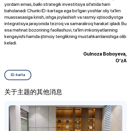
yordam emas, balki strategik investitsiya sifatida ham
baholanadi. Chunki ID-kartaga ega bo‘lgan yoshlar oliy ta’lim
muassasasiga kirish, ishga joylashish va rasmiy iqtisodiyotga
integratsiya jarayonida tezroq va samaraliroq harakat qiladi. Bu
esa mehnat bozorining faollashuvi, ta’lim imkoniyatlarining
kengayishi hamda ijtimoiy tenglikning mustahkamlanishiga olib
keladi.
Gulnoza Boboyeva,
O‘zA
ID-karta
关于主题的其他消息