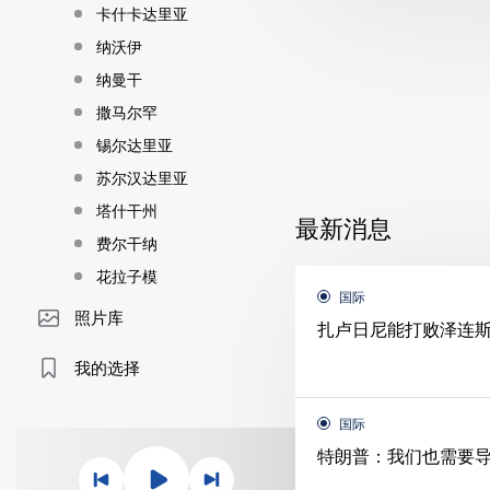
卡什卡达里亚
纳沃伊
纳曼干
撒马尔罕
锡尔达里亚
苏尔汉达里亚
塔什干州
最新消息
费尔干纳
花拉子模
国际
照片库
扎卢日尼能打败泽连
我的选择
国际
特朗普：我们也需要