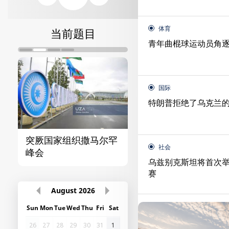
体育
当前题目
青年曲棍球运动员角
国际
特朗普拒绝了乌克兰
突厥国家组织撒马尔罕
首届“中国-中亚”峰
社会
峰会
乌兹别克斯坦将首次
赛
August
2026
Sun
Mon
Tue
Wed
Thu
Fri
Sat
26
27
28
29
30
31
1