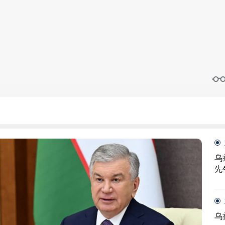
乌
先
乌