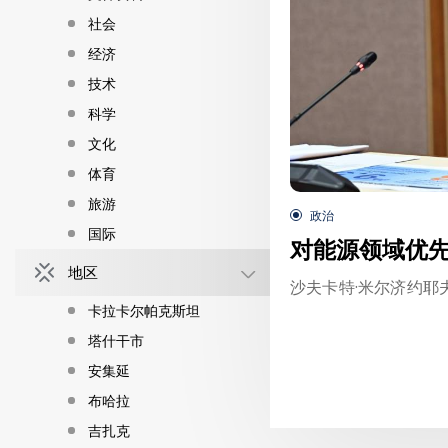
社会
经济
技术
科学
文化
体育
旅游
政治
国际
对能源领域优
地区
沙夫卡特·米尔济约
卡拉卡尔帕克斯坦
塔什干市
安集延
布哈拉
吉扎克