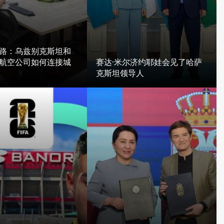
路：乌兹别克斯坦和
航空公司如何连接城
赛达·米尔济约耶娃会见了哈萨
克斯坦领导人