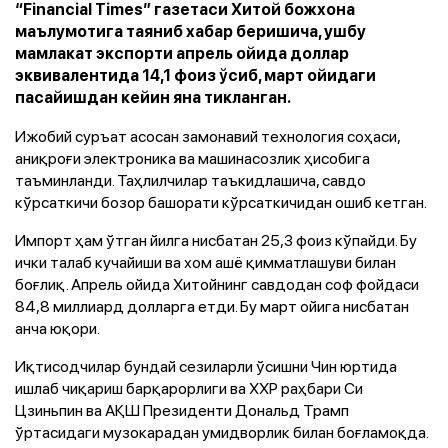
“Financial Times” газетаси Хитой божхона
маълумотига таяниб хабар беришича, ушбу
мамлакат экспорти апрель ойида доллар
эквивалентида 14,1 фоиз ўсиб, март ойидаги
пасайишдан кейин яна тикланган.
Ижобий суръат асосан замонавий технология соҳаси,
аниқроғи электроника ва машинасозлик ҳисобига
таъминланди. Таҳлилчилар таъкидлашича, савдо
кўрсаткичи бозор башорати кўрсаткичидан ошиб кетган.
Импорт ҳам ўтган йилга нисбатан 25,3 фоиз кўпайди. Бу
ички талаб кучайиши ва хом ашё қимматлашуви билан
боғлиқ. Апрель ойида Хитойнинг савдодан соф фойдаси
84,8 миллиард долларга етди. Бу март ойига нисбатан
анча юқори.
Иқтисодчилар бундай сезиларли ўсишни Чин юртида
ишлаб чиқариш барқарорлиги ва ХХР раҳбари Си
Цзиньпин ва АҚШ Президенти Дональд Трамп
ўртасидаги музокарадан умидворлик билан боғламоқда.