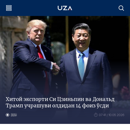
Хитой экспорти Си Цзиньпин ва Дональд
Трамп учрашуви олдидан 14 фоиз ўсди
国际
07:41 / 10.05.2026