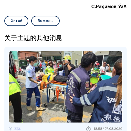
С.Раҳимов, ЎзА
Хитой
Божхона
关于主题的其他消息
国际
18:58 / 07.08.2026