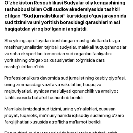
O‘zbekiston Respublikasi Sudyalar oliy kengashining
tashabbusi bilan Odil sudlov akademiyasida tashkil
etilgan “Sud jurnalistikasi” kursidagi o‘quv jarayonida
sud tizimi va uni yoritish borasidagi qarashlarim asl
haqiqatdan yiroq bo‘lganini anglatdi.
Shu yilning aprel oyidan boshlangan mashg‘ulotlarda bizga
mashhur jurnalistlar, tajribali sudyalar, malakali huquqshunoslar
va soha ekspertlari tomonidan sud organlari faoliyatini
yoritishning o‘ziga xos xususiyatlari to‘g‘risida dars
mashg‘ulotlari o‘tildi.
Professional kurs davomida sud jurnalistining kasbiy qiyofasi,
uning zimmasidagi vazifa va vakolatlari, huquq va
majburiyatlari, ayniqsa mas’uliyati qonunchilik va amaliyot
tahlili asosida batafsil tushuntirib berildi.
Mamlakatimizdagi sud tizimi, uning yo‘nalishlari, xususan
jinoyat, fuqarolik, ma’muriy hamda iqtisodiy sudlarning o‘zaro
farqli jihatlari xususida atroflicha ma’lumot berildi.
Eng muhimi, sud protsesslarida jurnalistning ishtirok etish