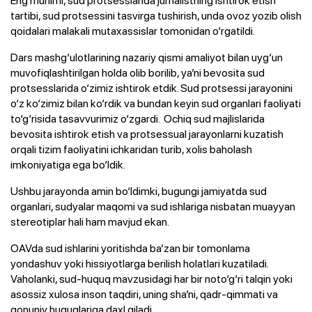
tartibi, sud protsessini tasvirga tushirish, unda ovoz yozib olish
qoidalari malakali mutaxassislar tomonidan o‘rgatildi.
Dars mashg‘ulotlarining nazariy qismi amaliyot bilan uyg‘un
muvofiqlashtirilgan holda olib borilib, ya’ni bevosita sud
protsesslarida o‘zimiz ishtirok etdik. Sud protsessi jarayonini
o‘z ko‘zimiz bilan ko‘rdik va bundan keyin sud organlari faoliyati
to‘g‘risida tasavvurimiz o‘zgardi. Ochiq sud majlislarida
bevosita ishtirok etish va protsessual jarayonlarni kuzatish
orqali tizim faoliyatini ichkaridan turib, xolis baholash
imkoniyatiga ega bo‘ldik.
Ushbu jarayonda amin bo‘ldimki, bugungi jamiyatda sud
organlari, sudyalar maqomi va sud ishlariga nisbatan muayyan
stereotiplar hali ham mavjud ekan.
OAVda sud ishlarini yoritishda ba’zan bir tomonlama
yondashuv yoki hissiyotlarga berilish holatlari kuzatiladi.
Vaholanki, sud-huquq mavzusidagi har bir noto‘g‘ri talqin yoki
asossiz xulosa inson taqdiri, uning sha’ni, qadr-qimmati va
qonuniy huquqlariga daxl qiladi.