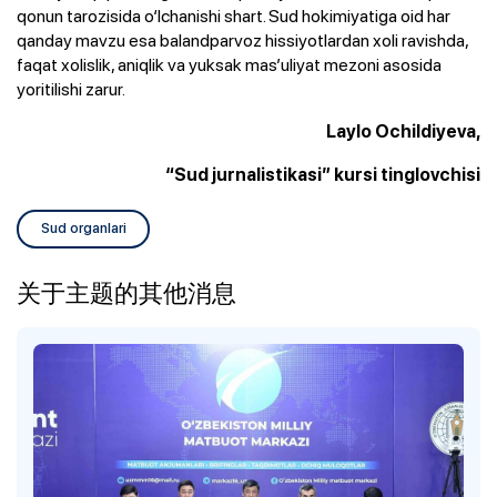
qonun tarozisida o‘lchanishi shart. Sud hokimiyatiga oid har
qanday mavzu esa balandparvoz hissiyotlardan xoli ravishda,
faqat xolislik, aniqlik va yuksak mas’uliyat mezoni asosida
yoritilishi zarur.
Laylo Ochildiyeva,
“Sud jurnalistikasi” kursi tinglovchisi
Sud organlari
关于主题的其他消息