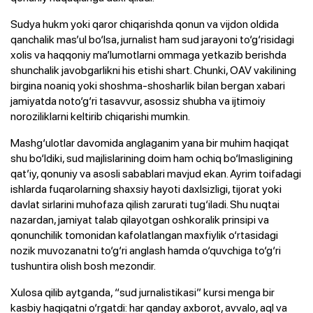
Sudya hukm yoki qaror chiqarishda qonun va vijdon oldida
qanchalik mas’ul bo‘lsa, jurnalist ham sud jarayoni to‘g‘risidagi
xolis va haqqoniy ma’lumotlarni ommaga yetkazib berishda
shunchalik javobgarlikni his etishi shart. Chunki, OAV vakilining
birgina noaniq yoki shoshma-shosharlik bilan bergan xabari
jamiyatda noto‘g‘ri tasavvur, asossiz shubha va ijtimoiy
noroziliklarni keltirib chiqarishi mumkin.
Mashg‘ulotlar davomida anglaganim yana bir muhim haqiqat
shu bo‘ldiki, sud majlislarining doim ham ochiq bo‘lmasligining
qat’iy, qonuniy va asosli sabablari mavjud ekan. Ayrim toifadagi
ishlarda fuqarolarning shaxsiy hayoti daxlsizligi, tijorat yoki
davlat sirlarini muhofaza qilish zarurati tug‘iladi. Shu nuqtai
nazardan, jamiyat talab qilayotgan oshkoralik prinsipi va
qonunchilik tomonidan kafolatlangan maxfiylik o‘rtasidagi
nozik muvozanatni to‘g‘ri anglash hamda o‘quvchiga to‘g‘ri
tushuntira olish bosh mezondir.
Xulosa qilib aytganda, “sud jurnalistikasi” kursi menga bir
kasbiy haqiqatni o‘rgatdi: har qanday axborot, avvalo, aql va