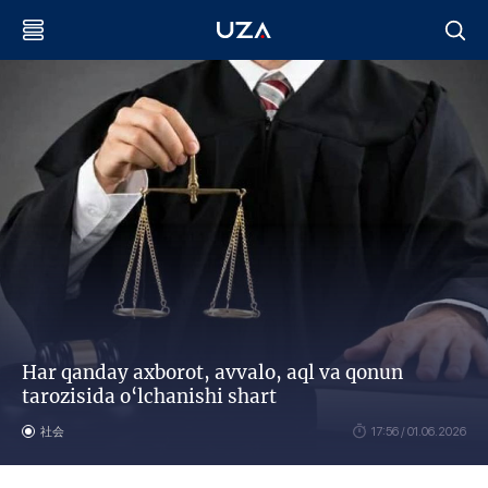
Har qanday axborot, avvalo, aql va qonun
tarozisida o‘lchanishi shart
社会
17:56 / 01.06.2026