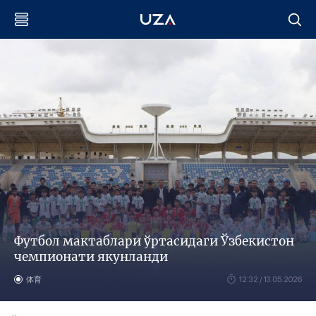
Футбол мактаблари ўртасидаги Ўзбекистон
чемпионати якунланди
体育
12:32 / 13.05.2026