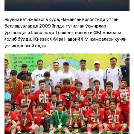
Якуний натижаларга кўра, Наманган вилоятида ўтган
беллашувларда 2009 йилда туғилган ўсмирлар
ўртасидаги баҳсларда Тошкент вилояти ФМ жамоаси
ғолиб бўлди. Жиззах ФМ ва Навоий ФМ жамоалари кучли
учликдан жой олди.