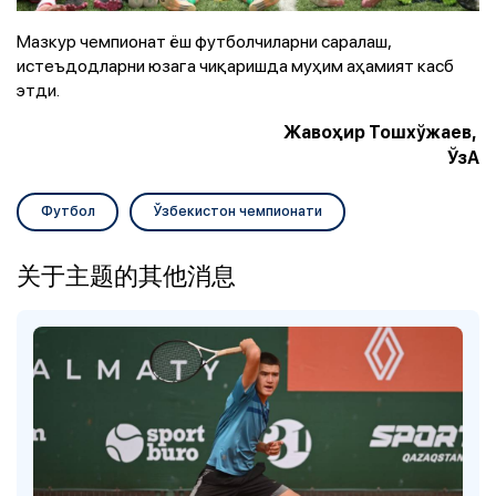
Мазкур чемпионат ёш футболчиларни саралаш,
истеъдодларни юзага чиқаришда муҳим аҳамият касб
этди.
Жавоҳир Тошхўжаев,
ЎзА
Футбол
Ўзбекистон чемпионати
关于主题的其他消息