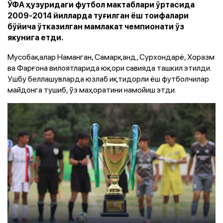
ЎФА ҳузуридаги футбол мактаблари ўртасида
2009-2014 йилларда туғилган ёш тоифалари
бўйича ўтказилган мамлакат чемпионати ўз
якунига етди.
Мусобақалар Наманган, Самарқанд, Сурхондарё, Хоразм
ва Фарғона вилоятларида юқори савияда ташкил этилди.
Ушбу беллашувларда юзлаб иқтидорли ёш футболчилар
майдонга тушиб, ўз маҳоратини намойиш этди.