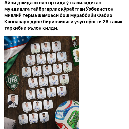
Айни дамда океан ортида ўтказиладиган
мундиалга тайёргарлик кўраётган Ўзбекистон
миллий терма жамоаси бош мураббийи Фабио
Каннаваро дунё биринчилиги учун сўнгги 26 талик
таркибни эълон қилди.