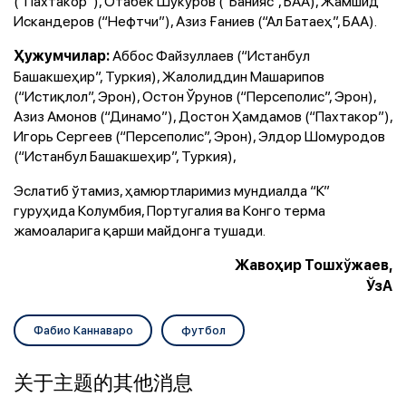
(“Пахтакор”), Отабек Шукуров (“Банияс”, БАА), Жамшид
Искандеров (“Нефтчи”), Азиз Ғаниев (“Ал Батаеҳ”, БАА).
Аббос Файзуллаев (“Истанбул
Ҳужумчилар:
Башакшеҳир”, Туркия), Жалолиддин Машарипов
(“Истиқлол”, Эрон), Остон Ўрунов (“Персеполис”, Эрон),
Азиз Амонов (“Динамо”), Достон Ҳамдамов (“Пахтакор”),
Игорь Сергеев (“Персеполис”, Эрон), Элдор Шомуродов
(“Истанбул Башакшеҳир”, Туркия),
Эслатиб ўтамиз, ҳамюртларимиз мундиалда “К”
гуруҳида Колумбия, Португалия ва Конго терма
жамоаларига қарши майдонга тушади.
Жавоҳир Тошхўжаев,
ЎзА
Фабио Каннаваро
футбол
关于主题的其他消息