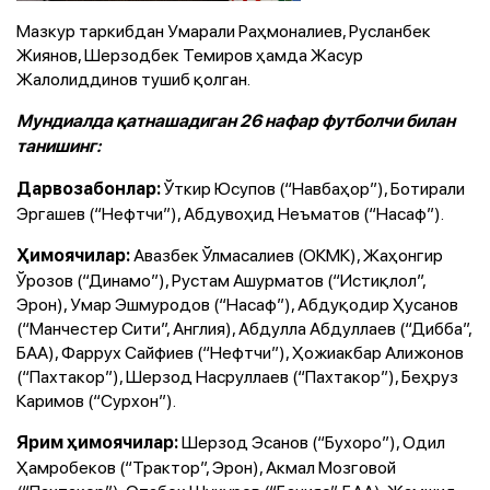
Мазкур таркибдан Умарали Раҳмоналиев, Русланбек
Жиянов, Шерзодбек Темиров ҳамда Жасур
Жалолиддинов тушиб қолган.
Мундиалда қатнашадиган 26 нафар футболчи билан
танишинг:
Ўткир Юсупов (“Навбаҳор”), Ботирали
Дарвозабонлар:
Эргашев (“Нефтчи”), Абдувоҳид Неъматов (“Насаф”).
Авазбек Ўлмасалиев (ОКМК), Жаҳонгир
Ҳимоячилар:
Ўрозов (“Динамо”), Рустам Ашурматов (“Истиқлол”,
Эрон), Умар Эшмуродов (“Насаф”), Абдуқодир Ҳусанов
(“Манчестер Сити”, Англия), Абдулла Абдуллаев (“Дибба”,
БАА), Фаррух Сайфиев (“Нефтчи”), Ҳожиакбар Алижонов
(“Пахтакор”), Шерзод Насруллаев (“Пахтакор”), Беҳруз
Каримов (“Сурхон”).
Шерзод Эсанов (“Бухоро”), Одил
Ярим ҳимоячилар:
Ҳамробеков (“Трактор”, Эрон), Акмал Мозговой