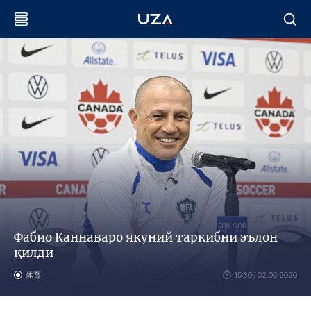
Фабио Каннаваро якуний таркибни эълон
қилди
体育
15:30 / 02.06.2026