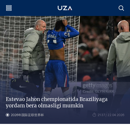
Estevao Jahon chempionatida Braziliyaga
yordam bera olmasligi mumkin
2026年国际足联世界杯
21:37 / 22.04.2026