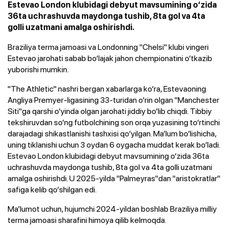
Estevao London klubidagi debyut mavsumining o‘zida
36ta uchrashuvda maydonga tushib, 8ta gol va 4ta
golli uzatmani amalga oshirishdi.
Braziliya terma jamoasi va Londonning "Chelsi" klubi vingeri
Estevao jarohati sabab bo‘lajak jahon chempionatini o‘tkazib
yuborishi mumkin.
"The Athletic" nashri bergan xabarlarga ko‘ra, Estevaoning
Angliya Premyer-ligasining 33-turidan o‘rin olgan "Manchester
Siti"ga qarshi o‘yinda olgan jarohati jiddiy bo‘lib chiqdi. Tibbiy
tekshiruvdan so‘ng futbolchining son orqa yuzasining to‘rtinchi
darajadagi shikastlanishi tashxisi qo‘yilgan. Ma’lum bo‘lishicha,
uning tiklanishi uchun 3 oydan 6 oygacha muddat kerak bo‘ladi.
Estevao London klubidagi debyut mavsumining o‘zida 36ta
uchrashuvda maydonga tushib, 8ta gol va 4ta golli uzatmani
amalga oshirishdi. U 2025-yilda "Palmeyras"dan "aristokratlar"
safiga kelib qo‘shilgan edi.
Ma’lumot uchun, hujumchi 2024-yildan boshlab Braziliya milliy
terma jamoasi sharafini himoya qilib kelmoqda.