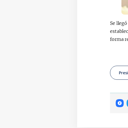
Se llegó
establec
forma r
Pres