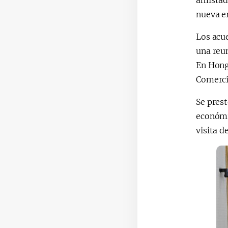
amistad 
nueva e
Los acu
una reun
En Hong
Comerci
Se prest
económi
visita d