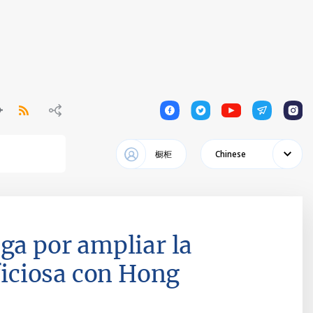
1
1
1
1
1
橱柜
Chinese
ga por ampliar la
iciosa con Hong