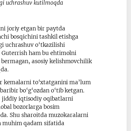
gi uchrashuv kutilmoqda
i joriy etgan bir paytda
chi bosqichini tashkil etishga
i uchrashuv o‘tkazilishi
u Guterrish ham bu ehtimolni
 bermagan, asosiy kelishmovchilik
qda.
or kemalarni to‘xtatganini ma’lum
aribir bo‘g‘ozdan o‘tib ketgan.
jiddiy iqtisodiy oqibatlarni
global bozorlarga bosim
da. Shu sharoitda muzokaralarni
un muhim qadam sifatida