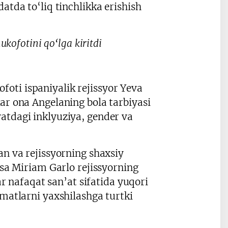
atda to‘liq tinchlikka erishish
ofotini qo‘lga kiritdi
oti ispaniyalik rejissyor Yeva
ar ona Angelaning bola tarbiyasi
atdagi inklyuziya, gender va
an va rejissyorning shaxsiy
isa Miriam Garlo rejissyorning
sar nafaqat san’at sifatida yuqori
zmatlarni yaxshilashga turtki