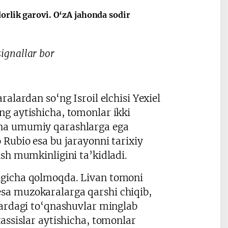
orlik garovi. O‘zA jahonda sodir
.
signallar bor
alardan so‘ng Isroil elchisi Yexiel
ng aytishicha, tomonlar ikki
cha umumiy qarashlarga ega
 Rubio esa bu jarayonni tarixiy
sh mumkinligini ta’kidladi.
igicha qolmoqda. Livan tomoni
sa muzokaralarga qarshi chiqib,
lardagi to‘qnashuvlar minglab
assislar aytishicha, tomonlar