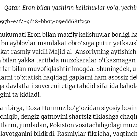
Qatar: Eron bilan yashirin kelishuvlar yo‘q, yech
hukumati Eron bilan maxfiy kelishuvlar borligi h
a bu ayblovlar mamlakat obro‘siga putur yetkazish
at rasmiy vakili Majid al-Ansoriyning aytishich
 bilan yakka tartibda muzokaralar o‘tkazmagan 
lar bilan muvofiqlashtirilmoqda. Shuningdek, u 
arni to‘xtatish haqidagi gaplarni ham asossiz d
a davlatlari suverenitetiga tahdid sifatida bahol
gini ta’kidladi.
lan birga, Doxa Hurmuz bo‘g‘ozidan siyosiy bosim
 chiqib, dengiz qatnovini shartsiz tiklashga chaqi
tlarni, jumladan, Pokiston vositachiligidagi muz
ayotganini bildirdi. Rasmiylar fikricha, vaqtinch