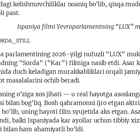
idagi kelishmovchiliklar noaniq bo‘lib, qisqa mudd
li past.
Ispaniya filmi Yevroparlamentning “LUX” muk
a parlamentining 2026-yilgi nufuzli “LUX” mukof
adning “Sorda” (“Kar”) filmiga nasib etdi. Asar k
nida duch keladigan murakkabliklari orqali jamiy
t masalalarini ochib beradi.
aning o‘ziga xos jihati — u real hayotga asoslang
asi bilan bog‘liq. Bosh qahramonni ijro etgan aktr
i bo‘lib, uning hayoti film syujetida aks etgan. A
ndi, balki Ispaniyada kar ayollar uchun tibbiy xi
i bilan ham ahamiyatli bo‘ldi.