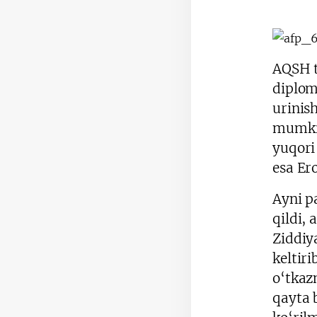
AQSH t
diplom
urinis
mumkin
yuqori
esa Er
Ayni p
qildi,
Ziddiya
keltir
o‘tkaz
qayta 