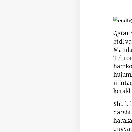
Qatar 
etdi v
Mamlak
Tehron
hamkor
hujuml
mintaq
kerakli
Shu bi
qarshi
haraka
quvvatl