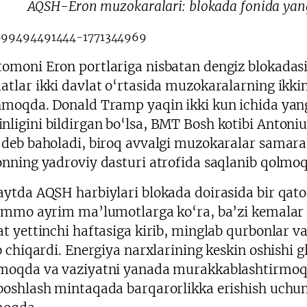
AQSH-Eron muzokaralari: blokada fonida yan
omoni Eron portlariga nisbatan dengiz blokadasin
atlar ikki davlat o‘rtasida muzokaralarning ikkin
hmoqda. Donald Tramp yaqin ikki kun ichida yang
ligini bildirgan bo‘lsa, BMT Bosh kotibi Antoni
 deb baholadi, biroq avvalgi muzokaralar samara
onning yadroviy dasturi atrofida saqlanib qolmo
aytda AQSH harbiylari blokada doirasida bir qat
 ammo ayrim ma’lumotlarga ko‘ra, ba’zi kemalar b
t yettinchi haftasiga kirib, minglab qurbonlar va 
ib chiqardi. Energiya narxlarining keskin oshishi 
moqda va vaziyatni yanada murakkablashtirmoq
boshlash mintaqada barqarorlikka erishish uch