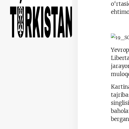
o‘rtas
ehtimo
Yevrop
Libert
jarayo
muloqo
Kartin
tajrib
singlis
bahola
bergan