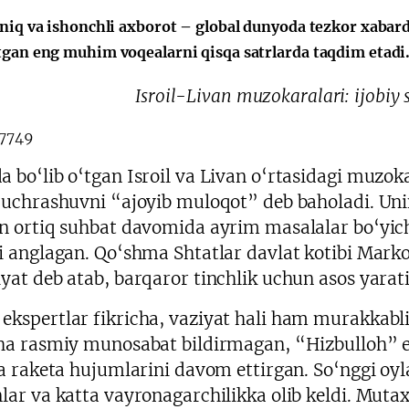
会
宪法改革
aniq va ishonchli axborot – global dunyoda tezkor xabard
tgan eng muhim voqealarni qisqa satrlarda taqdim etadi
Isroil-Livan muzokaralari: ijobiy 
 bo‘lib o‘tgan Isroil va Livan o‘rtasidagi muzokar
 uchrashuvni “ajoyib muloqot” deb baholadi. Uni
n ortiq suhbat davomida ayrim masalalar bo‘yi
i anglagan. Qo‘shma Shtatlar davlat kotibi Marko
yat deb atab, barqaror tinchlik uchun asos yarati
kspertlar fikricha, vaziyat hali ham murakkabl
ha rasmiy munosabat bildirmagan, “Hizbulloh” e
ga raketa hujumlarini davom ettirgan. So‘nggi oy
lar va katta vayronagarchilikka olib keldi. Mutax