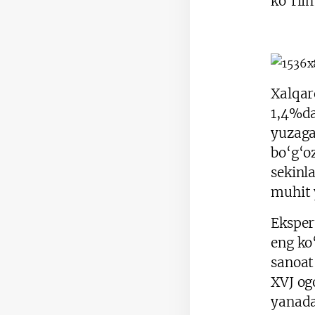
ko‘ril
Xalqar
1,4%da
yuzaga
bo‘g‘o
sekinla
muhit 
Eksper
eng ko
sanoat
XVJ og
yanada