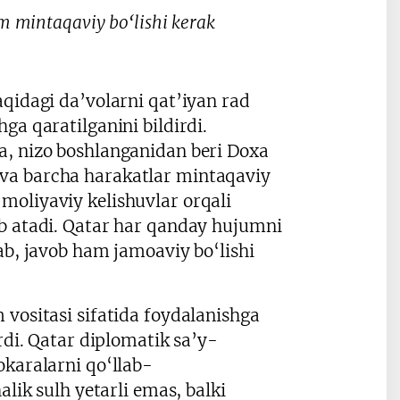
im mintaqaviy bo‘lishi kerak
aqidagi da’volarni qat’iyan rad
ga qaratilganini bildirdi.
a, nizo boshlanganidan beri Doxa
va barcha harakatlar mintaqaviy
moliyaviy kelishuvlar orqali
eb atadi. Qatar har qanday hujumni
ab, javob ham jamoaviy bo‘lishi
 vositasi sifatida foydalanishga
rdi. Qatar diplomatik sa’y-
okaralarni qo‘llab-
alik sulh yetarli emas, balki