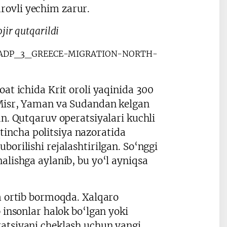
rovli yechim zarur.
jir qutqarildi
oat ichida Krit oroli yaqinida 300
 Misr, Yaman va Sudandan kelgan
an. Qutqaruv operatsiyalari kuchli
incha politsiya nazoratida
borilishi rejalashtirilgan. So‘nggi
alishga aylanib, bu yo‘l ayniqsa
am ortib bormoqda. Xalqaro
 insonlar halok bo‘lgan yoki
ratsiyani cheklash uchun yangi