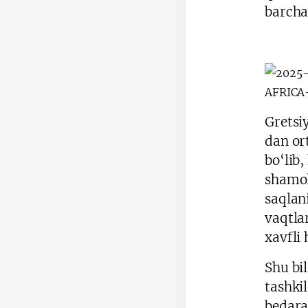
barcha
Gretsi
dan or
bo‘lib
shamol
saqlan
vaqtla
xavfli
Shu bi
tashki
bedara