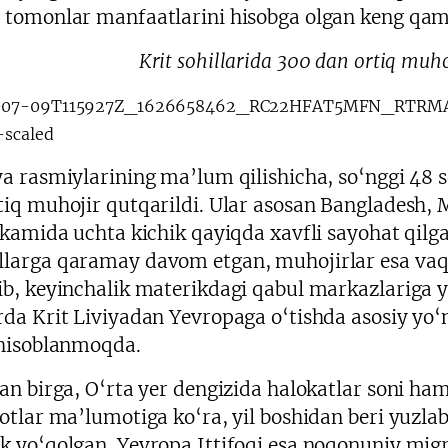
 tomonlar manfaatlarini hisobga olgan keng qam
Krit sohillarida 300 dan ortiq muho
ya rasmiylarining ma’lum qilishicha, so‘nggi 48 s
tiq muhojir qutqarildi. Ular asosan Bangladesh,
, kamida uchta kichik qayiqda xavfli sayohat qilg
larga qaramay davom etgan, muhojirlar esa vaqt
ib, keyinchalik materikdagi qabul markazlariga yu
rda Krit Liviyadan Yevropaga o‘tishda asosiy yo‘n
 hisoblanmoqda.
lan birga, O‘rta yer dengizida halokatlar soni h
lotlar ma’lumotiga ko‘ra, yil boshidan beri yuzlab
k yo‘qolgan. Yevropa Ittifoqi esa noqonuniy mig