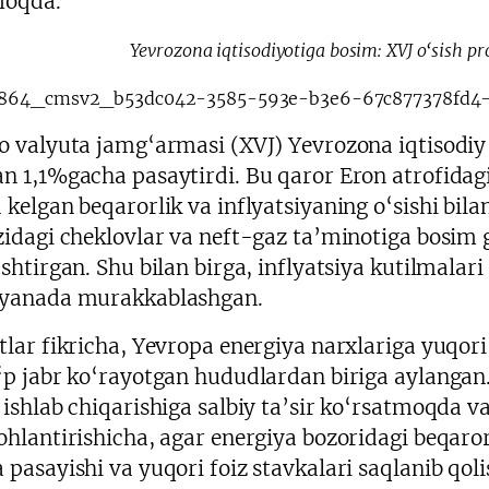
moqda.
Yevrozona iqtisodiyotiga bosim: XVJ o‘sish pr
o valyuta jamg‘armasi (XVJ) Yevrozona iqtisodiy
n 1,1%gacha pasaytirdi. Bu qaror Eron atrofidag
 kelgan beqarorlik va inflyatsiyaning o‘sishi b
zidagi cheklovlar va neft-gaz ta’minotiga bosim gl
shtirgan. Shu bilan birga, inflyatsiya kutilmalari
yanada murakkablashgan.
tlar fikricha, Yevropa energiya narxlariga yuqori
‘p jabr ko‘rayotgan hududlardan biriga aylangan
 ishlab chiqarishiga salbiy ta’sir ko‘rsatmoqda v
ohlantirishicha, agar energiya bozoridagi beqaror
 pasayishi va yuqori foiz stavkalari saqlanib qo