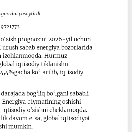
ognozini pasaytirdi
 o‘sish prognozini 2026-yil uchun
i urush sabab energiya bozorlarida
ilan izohlanmoqda. Hurmuz
obal iqtisodiy tiklanishni
 4,4%gacha ko‘tarilib, iqtisodiy
 darajada bog‘liq bo‘lgani sababli
. Energiya qiymatining oshishi
a iqtisodiy o‘sishni cheklamoqda.
lik davom etsa, global iqtisodiyot
lishi mumkin.