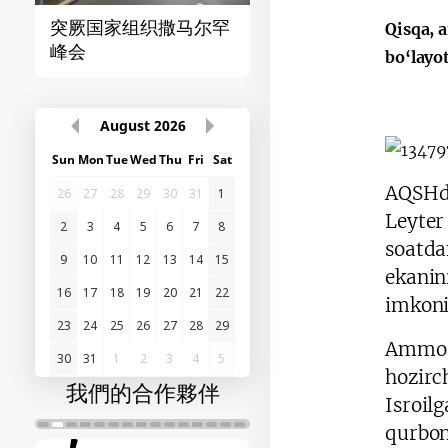
突厥国家组织撒马尔罕
首届“中国-中亚”峰
Qisqa, 
峰会
bo‘layo
August
2026
Sun
Mon
Tue
Wed
Thu
Fri
Sat
AQSHda
26
27
28
29
30
31
1
Leyter
2
3
4
5
6
7
8
soatda
9
10
11
12
13
14
15
ekanin
16
17
18
19
20
21
22
imkoni
23
24
25
26
27
28
29
Ammo e
30
31
1
2
3
4
5
hozirc
我們的合作夥伴
Isroil
qurbon