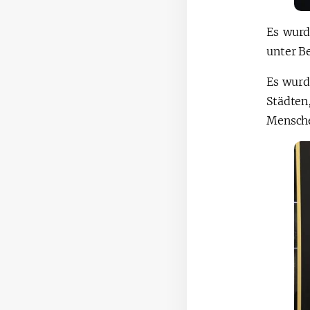
Es wurd
unter B
Es wurd
Städte
Mensche