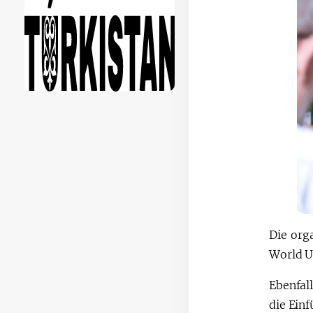
Die org
World U
Ebenfal
die Ein