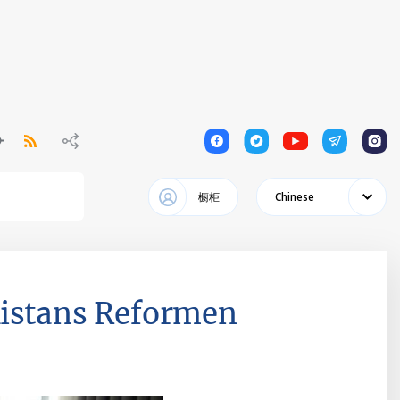
1
1
1
1
1
橱柜
Chinese
kistans Reformen