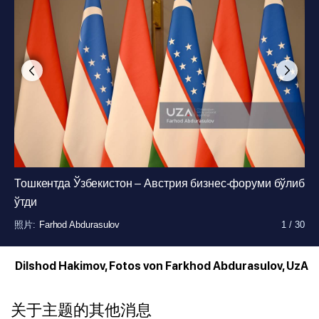
照片
:
Farhod Abdurasulov
1
/
30
Тошкентда Ўзбекистон – Австрия бизнес-форуми бўлиб
ўтди
照片
:
Farhod Abdurasulov
1
/
30
照片
照片
照片
照片
照片
照片
照片
照片
照片
照片
照片
照片
照片
照片
照片
照片
照片
照片
照片
照片
照片
照片
照片
照片
照片
:
:
:
:
:
:
:
:
:
:
:
:
:
:
:
:
:
:
:
:
:
:
:
:
:
Farhod Abdurasulov
Farhod Abdurasulov
Farhod Abdurasulov
Farhod Abdurasulov
Farhod Abdurasulov
Farhod Abdurasulov
Farhod Abdurasulov
Farhod Abdurasulov
Farhod Abdurasulov
Farhod Abdurasulov
Farhod Abdurasulov
Farhod Abdurasulov
Farhod Abdurasulov
Farhod Abdurasulov
Farhod Abdurasulov
Farhod Abdurasulov
Farhod Abdurasulov
Farhod Abdurasulov
Farhod Abdurasulov
Farhod Abdurasulov
Farhod Abdurasulov
Farhod Abdurasulov
Farhod Abdurasulov
Farhod Abdurasulov
Farhod Abdurasulov
1
1
1
1
1
1
1
1
1
1
1
1
1
1
1
1
1
1
1
1
1
1
1
1
1
/
/
/
/
/
/
/
/
/
/
/
/
/
/
/
/
/
/
/
/
/
/
/
/
/
30
30
30
30
30
30
30
30
30
30
30
30
30
30
30
30
30
30
30
30
30
30
30
30
30
照片
:
Farhod Abdurasulov
1
/
30
照片
:
Farhod Abdurasulov
1
/
30
照片
:
Farhod Abdurasulov
1
/
30
Dilshod Hakimov, Fotos von Farkhod Abdurasulov, UzA
关于主题的其他消息