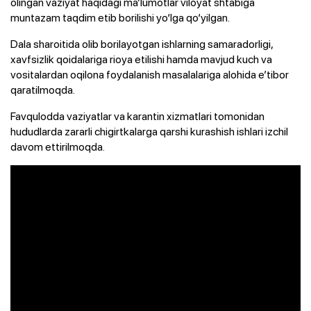
olingan vaziyat haqidagi ma’lumotlar viloyat shtabiga
muntazam taqdim etib borilishi yo‘lga qo‘yilgan.
Dala sharoitida olib borilayotgan ishlarning samaradorligi,
xavfsizlik qoidalariga rioya etilishi hamda mavjud kuch va
vositalardan oqilona foydalanish masalalariga alohida e’tibor
qaratilmoqda.
Favqulodda vaziyatlar va karantin xizmatlari tomonidan
hududlarda zararli chigirtkalarga qarshi kurashish ishlari izchil
davom ettirilmoqda.