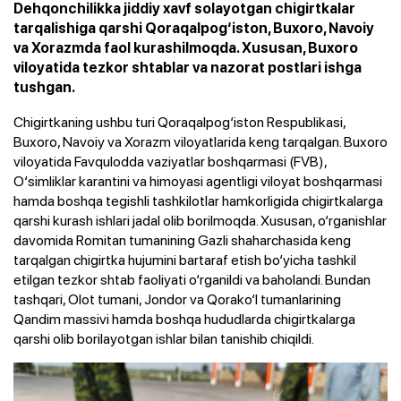
Dehqonchilikka jiddiy xavf solayotgan chigirtkalar
tarqalishiga qarshi Qoraqalpog‘iston, Buxoro, Navoiy
va Xorazmda faol kurashilmoqda. Xususan, Buxoro
viloyatida tezkor shtablar va nazorat postlari ishga
tushgan.
Chigirtkaning ushbu turi Qoraqalpog‘iston Respublikasi,
Buxoro, Navoiy va Xorazm viloyatlarida keng tarqalgan. Buxoro
viloyatida Favqulodda vaziyatlar boshqarmasi (FVB),
O‘simliklar karantini va himoyasi agentligi viloyat boshqarmasi
hamda boshqa tegishli tashkilotlar hamkorligida chigirtkalarga
qarshi kurash ishlari jadal olib borilmoqda. Xususan, o‘rganishlar
davomida Romitan tumanining Gazli shaharchasida keng
tarqalgan chigirtka hujumini bartaraf etish bo‘yicha tashkil
etilgan tezkor shtab faoliyati o‘rganildi va baholandi. Bundan
tashqari, Olot tumani, Jondor va Qorako‘l tumanlarining
Qandim massivi hamda boshqa hududlarda chigirtkalarga
qarshi olib borilayotgan ishlar bilan tanishib chiqildi.