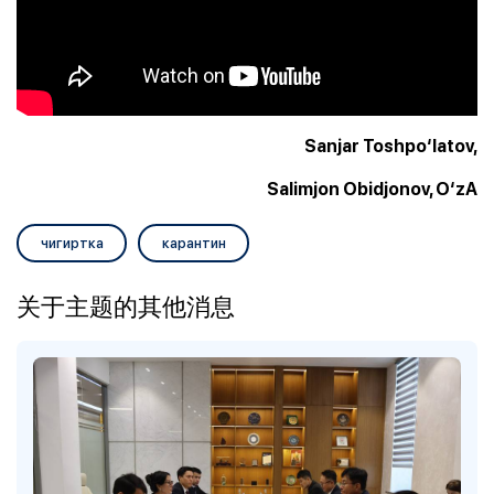
Sanjar Toshpo‘latov,
Salimjon Obidjonov, O‘zA
чигиртка
карантин
关于主题的其他消息