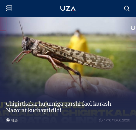
Chigirtkalar hujumiga qarshi faol kurash:
Nazorat kuchaytirildi
社会
17:16 / 16.06.2026