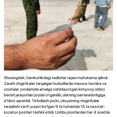
Shuningdek, hamkorlikdagi tadbirlar rejasi muhokama qilindi.
Zararli chigirtkalar tarqalgan hududlarda maxsus texnika va
vositalar yordamida amalga oshirilayotgan kimyoviy ishlov
berish jarayonlari joyida o‘rganilib, ularning samaradorligiga
e’tibor qaratildi. Ta’kidlash joizki, viloyatning chigirtkalar
tarqalishi xavfi yuqori bo‘lgan 9 ta tumanida 15 ta nazorat-
kuzatuv postlari tashkil etildi. Ushbu postlardan har 4 soatda