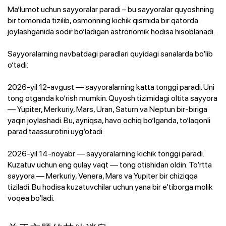
Ma’lumot uchun sayyoralar paradi – bu sayyoralar quyoshning
bir tomonida tizilib, osmonning kichik qismida bir qatorda
joylashganida sodir bo‘ladigan astronomik hodisa hisoblanadi.
Sayyoralarning navbatdagi paradlari quyidagi sanalarda bo‘lib
o‘tadi:
2026-yil 12-avgust — sayyoralarning katta tonggi paradi. Uni
tong otganda ko‘rish mumkin. Quyosh tizimidagi oltita sayyora
— Yupiter, Merkuriy, Mars, Uran, Saturn va Neptun bir-biriga
yaqin joylashadi. Bu, ayniqsa, havo ochiq bo‘lganda, to‘laqonli
parad taassurotini uyg‘otadi.
2026-yil 14-noyabr — sayyoralarning kichik tonggi paradi.
Kuzatuv uchun eng qulay vaqt — tong otishidan oldin. To‘rtta
sayyora — Merkuriy, Venera, Mars va Yupiter bir chiziqqa
tiziladi. Bu hodisa kuzatuvchilar uchun yana bir e’tiborga molik
voqea bo‘ladi.