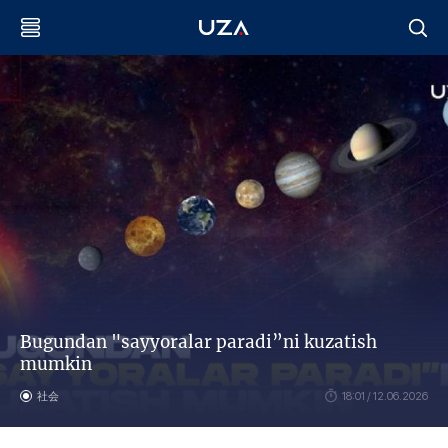
Bugundan "sayyoralar paradi”ni kuzatish
mumkin
社会
18:01 / 12.06.2026