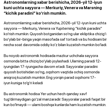
Astronomlarning xabar berishicha, 2026-yil 12-iyun
kuni uchta sayyora — Merkuriy, Venera va Marsning
“kichik paradini” ko‘rish mumkin.
Astronomlarning xabar berishicha, 2026-yil 12-iyun kuni uchta
sayyora — Merkuriy, Venera va Yupiterning “kichik paradini”
ko‘rish mumkin. Quyosh botganidan so‘ng ular ekliptika chizig‘i
bo‘ylab bir-biriga yaqin masofada saf tortadi va bu hodisani bir
necha soat davomida oddiy ko‘z bilan kuzatish mumkin bo‘ladi.
Bu noyob astronomik hodisada mazkur uchchala sayyora
osmonda bitta chiziq bo‘ylab joylashadi. Ularning paradi 12-
iyungidan
17-iyungacha
davom etadi. Sayyoralar paradini
quyosh botishidan so‘ng, oqshom vaqtida ochiq osmonda
aniqroq kuzatish mumkin. Eng yorqin parad oqshomi
17-
iyun
kuniga to‘g‘ri keladi
Bu astronomik hodisa Yer uchun hech qanday xavf
tug‘dirmaydigan go‘zal manzaradir. Sayyoralar paradi faqat bir
kun bo‘lmaydi — ularni boshqa kunlarda ham kuzatish mumkin.