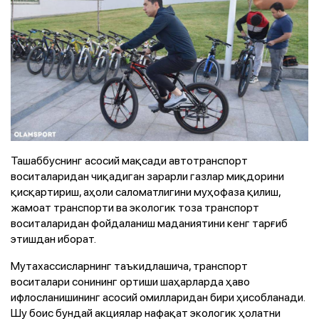
Ташаббуснинг асосий мақсади автотранспорт
воситаларидан чиқадиган зарарли газлар миқдорини
қисқартириш, аҳоли саломатлигини муҳофаза қилиш,
жамоат транспорти ва экологик тоза транспорт
воситаларидан фойдаланиш маданиятини кенг тарғиб
этишдан иборат.
Мутахассисларнинг таъкидлашича, транспорт
воситалари сонининг ортиши шаҳарларда ҳаво
ифлосланишининг асосий омилларидан бири ҳисобланади.
Шу боис бундай акциялар нафақат экологик ҳолатни