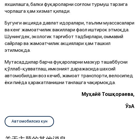
яхшилашга, балки фуқароларни соғлом турмуш тарзига
чорлашга ҳам хизмат қилади.
Бугунги акцияда давлат идоралари, таълим муассасалари
ва кенг жамоатчилик вакиллари фаол иштирок этмоқда.
Шунингдек, экологик тарғибот тадбирлари, оммавий
сайрлар ва жамоатчилик акциялари ҳам ташкил
этилмоқда.
Мутасаддилар барча фуқароларни мазкур ташаббусни
қўллаб-қувватлаш, имконият даражасида шахсий
автомобилдан воз кечиб, жамоат транспорти, велосипед
ёки пиёда ҳаракатланишни танлашга чақирмоқда.
Муҳайё Тошқораева,
ЎзА
Автомобилсиз кун