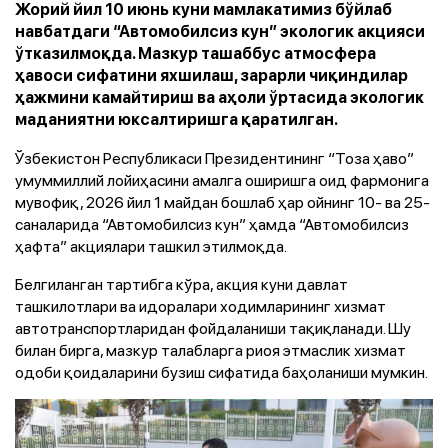
Жорий йил 10 июнь куни мамлакатимиз бўйлаб
навбатдаги “Автомобилсиз кун” экологик акцияси
ўтказилмоқда. Мазкур ташаббус атмосфера
ҳавоси сифатини яхшилаш, зарарли чиқиндилар
ҳажмини камайтириш ва аҳоли ўртасида экологик
маданиятни юксалтиришга қаратилган.
Ўзбекистон Республикаси Президентининг “Тоза ҳаво”
умуммиллий лойиҳасини амалга оширишга оид фармонига
мувофиқ, 2026 йил 1 майдан бошлаб ҳар ойнинг 10- ва 25-
саналарида “Автомобилсиз кун” ҳамда “Автомобилсиз
ҳафта” акциялари ташкил этилмоқда.
Белгиланган тартибга кўра, акция куни давлат
ташкилотлари ва идоралари ходимларининг хизмат
автотранспортларидан фойдаланиши тақиқланади. Шу
билан бирга, мазкур талабларга риоя этмаслик хизмат
одоби қоидаларини бузиш сифатида баҳоланиши мумкин.