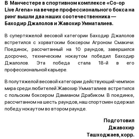
В Манчестере в спортивном комплексе «Co-op
Live Arena» на вечере профессионального бокса на
ринг вышли два наших соотечественника —
Баходир Джалолов и Жавохир Умматалиев.
В супертяжелой весовой категории Баходир Джалолов
встретился с хорватским боксером Агроном Смакичи.
Поединок, рассчитанный на 10 раундов, завершился
досрочно, техническим нокаутом победил Баходир
Джалолов. Эта победа стала 18-й в его
профессиональной карьере.
В полутяжелой весовой категории действующий чемпион
мира среди любителей Жавохир Умматалиев встретился
с польским боксером Дамианом Драбиком. В поединке,
рассчитанном на шесть раундов, наш спортсмен одержал
победу нокаутом во втором раунде.
Подготовил
Джавохир
Ташходжаев, корр.