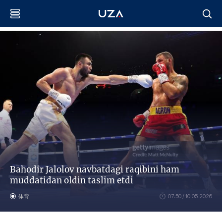
Bahodir Jalolov navbatdagi raqibini ham
muddatidan oldin taslim etdi
体育
07:50 / 10.05.2026