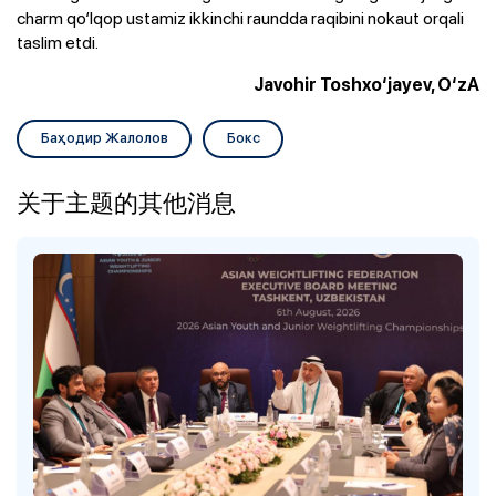
charm qo‘lqop ustamiz ikkinchi raundda raqibini nokaut orqali
taslim etdi.
Javohir Toshxo‘jayev, O‘zA
Баҳодир Жалолов
Бокс
关于主题的其他消息