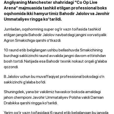
Angliyaning Manchester shahridagi “Co Op Live
Arena” majmuasida tashkil etilgan professional boks
oqshomida ikki hamyurtimiz Bahodir Jalolov va Javohir
Ummataliyev ringga ko‘tarildi.
Jumladan, oqshomning super og‘ir vazn toifasida tashkid
etilgan jangda Bahodir Jalolov navbatdagi jangini xorvatiyalik
Agron Smakichiga qarshi o‘tkazdi.
10 raund etib belgilangan ushbu bellashuvda Smakichining
burchagi sakkizinchi raund avvalida jangni davom ettirishdan
bosh tortdi. Natijada esa Bahodir texnik nokaut orqali g‘alaba
qozondi.
B.Jalolov uchun bu muvaffaqiyat professional boksdagi o‘n
sakkizinchi g‘alaba bo‘ldi.
Shuningdek, yana bir vakilimiz havaskor boksda amaldagi
jahon chempioni Javohir Ummataliyev Polsha vakili Damian
Drabikka qarshi ringga ko‘tarildi.
Yarim og‘ir vazn toifasidagi 6 raund etib belgilangan bu jangda