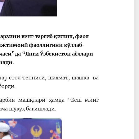
арзини кенг тарғиб қилиш, фаол
 ижтимоий фаоллигини қўллаб-
аси”да “Янги Ўзбекистон аёллари
илди.
лар стол тенниси, шахмат, шашка ва
борди.
нтарбия машқлари ҳамда “Беш минг
ача шукуҳ бағишлади.