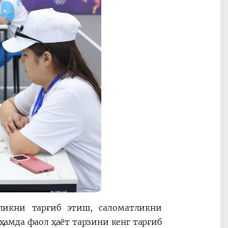
икни тарғиб этиш, саломатликни
амда фаол ҳаёт тарзини кенг тарғиб