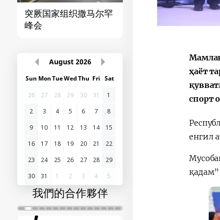
突厥国家组织撒马尔罕
首届“中国-中亚”峰
峰会
Мамлак
August
2026
ҳаёт т
Sun
Mon
Tue
Wed
Thu
Fri
Sat
қувват
26
27
28
29
30
31
1
спорт 
2
3
4
5
6
7
8
Респуб
9
10
11
12
13
14
15
енгил 
16
17
18
19
20
21
22
Мусоба
23
24
25
26
27
28
29
қадам”
30
31
1
2
3
4
5
我們的合作夥伴