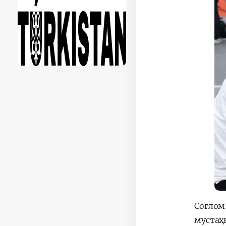
Соғло
мустаҳ