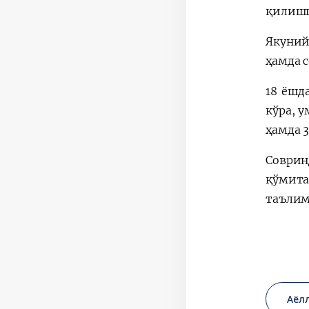
қилишг
Якуний
ҳамда 
18 ёшд
кўра, 
ҳамда 
Соврин
қўмита
таълим
Аёл