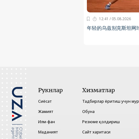
12:41 / 05.08.2026
年轻的乌兹别克斯坦网
Рукнлар
Хизматлар
Сиёсат
Тадбирлар ёритиш учун му
Жамият
Обуна
Илм-фан
Резюме қолдириш
Маданият
Сайт харитаси