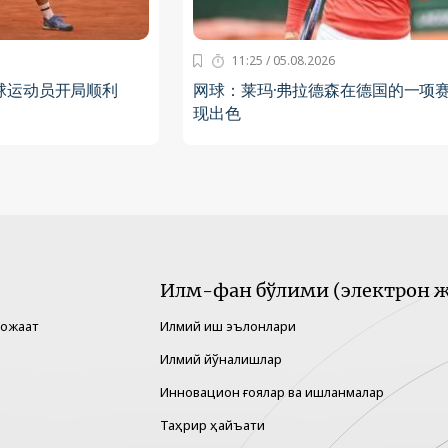
11:25 / 05.08.2026
球运动员开局顺利
网球：莱玛·弗拉德森在德国的一项
现出色
Илм-фан бўлими (электрон ж
рожаат
Илмий иш эълонлари
Илмий йўналишлар
Инновацион ғоялар ва ишланмалар
Таҳрир ҳайъати