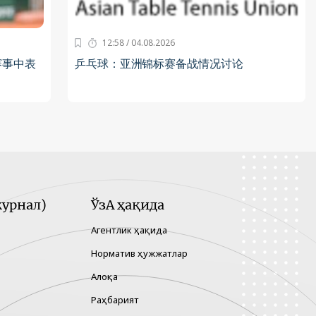
12:58 / 04.08.2026
赛事中表
乒乓球：亚洲锦标赛备战情况讨论
урнал)
ЎзА ҳақида
Агентлик ҳақида
Норматив ҳужжатлар
Алоқа
Раҳбарият