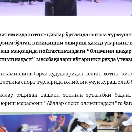
会
宪法改革
атимизда хотин-қизлар ўртасида соғлом турмуш т
арзига бўлган қизиқишни ошириш ҳамда уларнинг
лаш мақсадида пойтахтимиздаги “Олимпия шаҳарч
олимпиадаси” мусобақалари кўтаринки руҳда ўтказ
ликамизнинг барча ҳудудларидан келган хотин-қиз
атлетика спорт турларида ғолиблик учун кураш олиб 
қалар олдидан ташкил этилган эрталабки бада
 юриш марафони “Аёллар спорт олимпиадаси”га ўзг