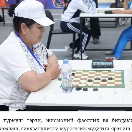
м турмуш тарзи, жисмоний фаоллик ва бирдамл
камлаш, гиёҳвандликка муросасиз муҳитни яратиш ҳ