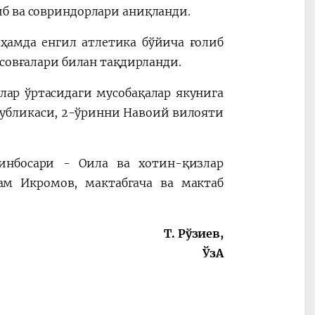
б ва совриндорлари аниқланди.
ҳамда енгил атлетика бўйича ғолиб
 совғалари билан тақдирланди.
лар ўртасидаги мусобақалар якунига
публикаси, 2-ўринни Навоий вилояти
инбосари - Оила ва хотин-қизлар
ам Икромов, мактабгача ва мактаб
Т. Рўзиев,
ЎзА