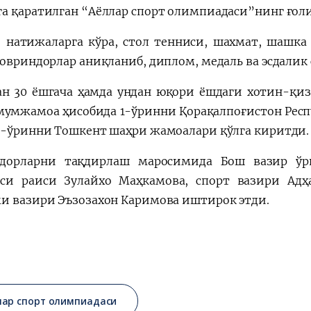
а қаратилган “Аёллар спорт олимпиадаси”нинг ғоли
 натижаларга кўра, стол тенниси, шахмат, шашка 
совриндорлар аниқланиб, диплом, медаль ва эсдалик
ан 30 ёшгача ҳамда ундан юқори ёшдаги хотин-қиз
умумжамоа ҳисобида 1-ўринни Қорақалпоғистон Рес
3-ўринни Тошкент шаҳри жамоалари қўлга киритди.
дорларни тақдирлаш маросимида Бош вазир ўр
си раиси Зулайхо Маҳкамова, спорт вазири Адҳ
и вазири Эъзозахон Каримова иштирок этди.
лар спорт олимпиадаси