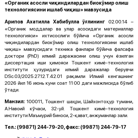
«Органик асосли чиқиндилардан биокўмир олиш
технологиясини ишлаб чиқиш» мавзусида
02.00.14 –
Арипов Ахатилла Хабибулла ўғлининг
«Органик моддалар ва улар асосидаги материаллар
технологияси» ихтисослиги бўйича «Органик асосли
чиқиндилардан биокўмир олиш технологиясини ишлаб
чиқиш» мавзусидаги техника фанлари бўйича фалсафа
доктори (PhD) илмий даражасини олиш учун ёзилган
диссертация иши ҳимояси Тошкент кимё-технология
институти ҳузуридаги илмий даражалар берувчи
DSc.03/2025.27.12.Т.42.01 рақамли Илмий кенгашнинг
2026 йил 16 июнь куни соат 11:00 даги мажлисида бўлиб
ўтади.
100011, Тошкент шаҳри, Шайхонтоҳур тумани,
Манзил:
А.Навоий кўчаси, 32-уй. Тошкент кимё-технология
институти Маъмурий биноси, 2-қават, анжуманлар зали.
Тел.: (99871) 244-79-20, факс: (99871) 244-79-17