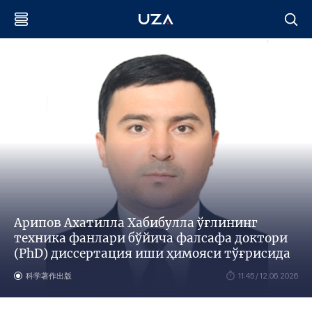
Арипов Ахатилла Хабибулла ўғлининг
техника фанлари бўйича фалсафа доктори
(PhD) диссертация иши ҳимояси тўғрисида
科学著作出版
11:45 / 12.06.2026