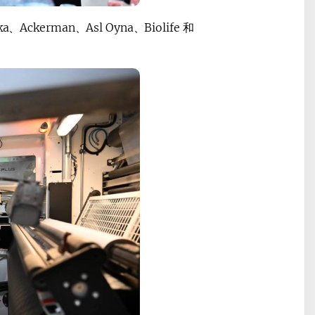
kerman、Asl Oyna、Biolife 和