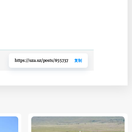
https://uza.uz/posts/855737
复制