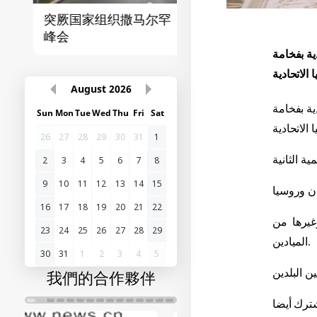
突厥国家组织撒马尔罕
首届“中国-中亚”峰
峰会
سيا الاتحادية بفخامة
August
2026
سيا الاتحادية بفخامة
Sun
Mon
Tue
Wed
Thu
Fri
Sat
26
27
28
29
30
31
1
2
3
4
5
6
7
8
9
10
11
12
13
14
15
16
17
18
19
20
21
22
غيرها من
23
24
25
26
27
28
29
الميادين.
30
31
1
2
3
4
5
我們的合作夥伴