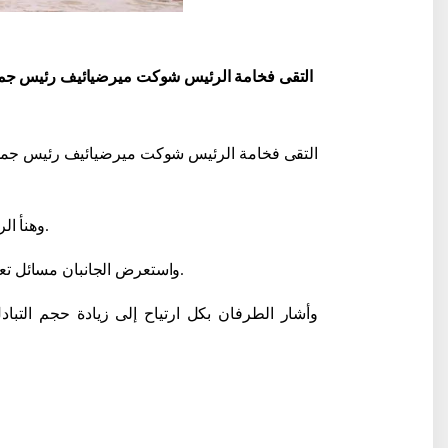
وهنأ الرئيسان بعضهما البعض بمناسبة مرور 81 عاما على نصر أبان الحرب العالمية الثانية.
واستعرض الجانبان مسائل تعزيز الشراكة الاستراتيجية واسعة النطاق وعلاقات التحالف بين أوزبكستان وروسيا.
وأشار الطرفان بكل ارتياح إلى زيادة حجم التباد