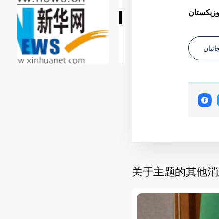
أوزبكستان
جانبان
关于主题的其他消