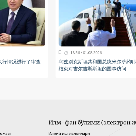
18:56 / 01.08.2026
执行情况进行了审查
乌兹别克斯坦共和国总统米尔济约耶
结束对吉尔吉斯斯坦的国事访问
Илм-фан бўлими (электрон ж
рожаат
Илмий иш эълонлари