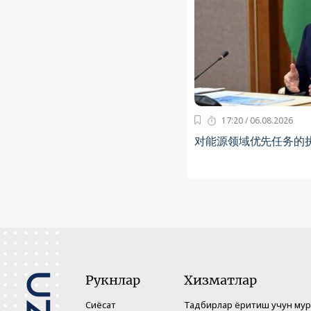
17:20 / 06.08.2026
对能源领域优先任务的
Рукнлар
Хизматлар
Сиёсат
Тадбирлар ёритиш учун му