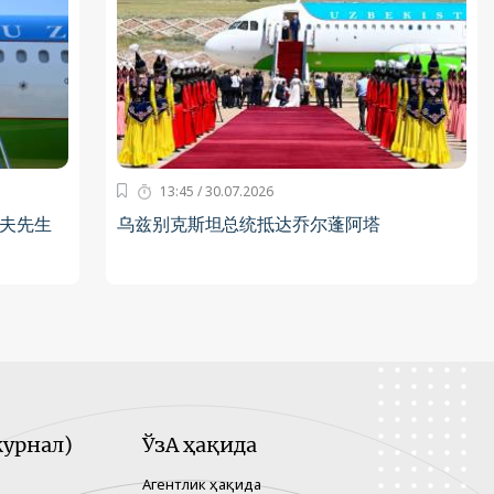
13:45 / 30.07.2026
夫先生
乌兹别克斯坦总统抵达乔尔蓬阿塔
урнал)
ЎзА ҳақида
Агентлик ҳақида