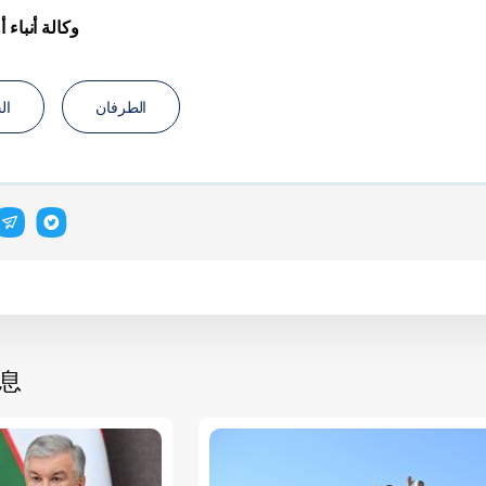
وكالة أنباء 
الطرفان
ال
息