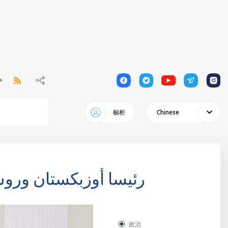
1
1
1
1
1
橱柜
Chinese
رئيسا أوزبكستان وروسي
政治