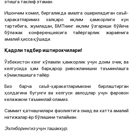
этишга таклиф этаман.
Ишончим комил, биргаликда амалга ошириладиган саъй-
ҳаракатларимиз халқаро иқлим ҳамкорлиги кун
тартибига, жумладан, БМТнинг иқлим ўзгариши бўйича
бўлажак конференциясига тайёргарлик жараёнига
амалий ҳисса қўшади.
Қадрли тадбир иштирокчилари!
Ўзбекистон кенг кўламли ҳамкорлик учун доим очиқ ва
келгусида ҳам барқарор ривожланишни таъминлашга
кўмаклашишга тайёр.
Биз барча саъй-ҳаракатларимизни бирлаштирган
ҳолдагина бугунги ва келгуси авлодлар учун фаровон
келажакни таъминлай оламиз.
Саммит қатнашчилари фаолиятига омад ва катта амалий
натижалар ёр бўлишини тилайман.
Эътиборингиз учун ташаккур.