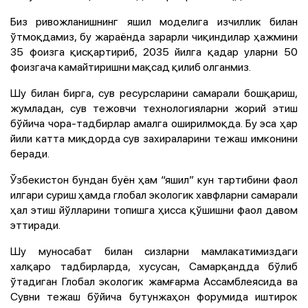
Биз ривожланишнинг яшил моделига изчиллик билан
ўтмоқдамиз, бу жараёнда зарарли чиқиндилар ҳажмини
35 фоизга қисқартириб, 2035 йилга қадар уларни 50
фоизгача камайтиришни мақсад қилиб олганмиз.
Шу билан бирга, сув ресурсларини самарали бошқариш,
жумладан, сув тежовчи технологияларни жорий этиш
бўйича чора-тадбирлар амалга оширилмоқда. Бу эса ҳар
йили катта миқдорда сув захираларини тежаш имконини
беради.
Ўзбекистон бундан буён ҳам “яшил” кун тартибини фаол
илгари суриш ҳамда глобал экологик хавфларни самарали
ҳал этиш йўлларини топишга ҳисса қўшишни фаол давом
эттиради.
Шу муносабат билан сизларни мамлакатимиздаги
халқаро тадбирларда, хусусан, Самарқандда бўлиб
ўтадиган Глобал экологик жамғарма Ассамблеясида ва
Сувни тежаш бўйича бутунжаҳон форумида иштирок