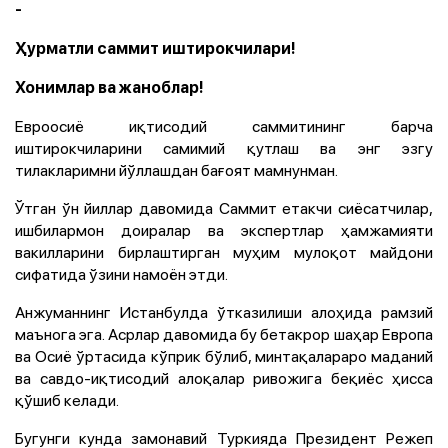
-
Ҳурматли саммит иштирокчилари!
Хонимлар ва жаноблар!
Евроосиё иқтисодий саммитининг барча
иштирокчиларини самимий қутлаш ва энг эзгу
тилакларимни йўллашдан бағоят мамнунман.
Ўтган ўн йиллар давомида Саммит етакчи сиёсатчилар,
ишбилармон доиралар ва экспертлар ҳамжамияти
вакилларини бирлаштирган муҳим мулоқот майдони
сифатида ўзини намоён этди.
Анжуманнинг Истанбулда ўтказилиши алоҳида рамзий
маънога эга. Асрлар давомида бу бетакрор шаҳар Европа
ва Осиё ўртасида кўприк бўлиб, минтақалараро маданий
ва савдо-иқтисодий алоқалар ривожига беқиёс ҳисса
қўшиб келади.
Бугунги кунда замонавий Туркияда Президент Режеп