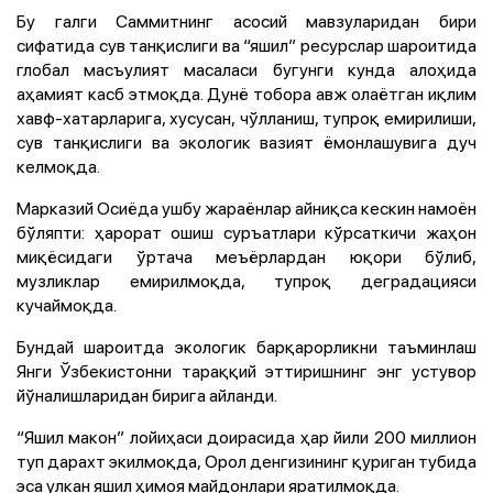
Бу галги Саммитнинг асосий мавзуларидан бири
сифатида сув танқислиги ва “яшил” ресурслар шароитида
глобал масъулият масаласи бугунги кунда алоҳида
аҳамият касб этмоқда. Дунё тобора авж олаётган иқлим
хавф-хатарларига, хусусан, чўлланиш, тупроқ емирилиши,
сув танқислиги ва экологик вазият ёмонлашувига дуч
келмоқда.
Марказий Осиёда ушбу жараёнлар айниқса кескин намоён
бўляпти: ҳарорат ошиш суръатлари кўрсаткичи жаҳон
миқёсидаги ўртача меъёрлардан юқори бўлиб,
музликлар емирилмоқда, тупроқ деградацияси
кучаймоқда.
Бундай шароитда экологик барқарорликни таъминлаш
Янги Ўзбекистонни тараққий эттиришнинг энг устувор
йўналишларидан бирига айланди.
“Яшил макон” лойиҳаси доирасида ҳар йили 200 миллион
туп дарахт экилмоқда, Орол денгизининг қуриган тубида
эса улкан яшил ҳимоя майдонлари яратилмоқда.