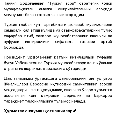
Таййип Эрдоғаннинг “Туркия асри” стратегик ғояси
муваффақиятли амалга оширилаётганини алоҳида
мамнуният билан таъкидлашни истар эдим.
Туркия глобал кун тартибидаги долзарб муаммоларни
самарали ҳал этиш йўлида ўз саъй-ҳаракатларини тўлиқ
сафарбар этиб, халқаро муносабатларнинг ишончли ва
нуфузли иштирокчиси сифатида таъсири ортиб
бормоқда.
Президент Эрдоғаннинг қатъий интилишлари туфайли
бугун Ўзбекистон ва Туркия муносабатлари кенг кўламли
стратегик шериклик даражасига кўтарилди.
Давлатларимиз ўртасидаги ҳамкорликнинг энг устувор
йўналишлари Евроосиё иқтисодий саммитининг асосий
мақсадлари – тенг ҳуқуқлилик, ишонч ва ўзаро ҳурматга
асосланган кенг қамровли шериклик ва барқарор
тараққиёт тамойилларига тўла мос келади.
Ҳурматли анжуман қатнашчилари!