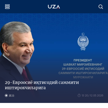
29-Евроосиё иқтисодий саммити
иштирокчиларига
政治
13:20 / 12.05.2026