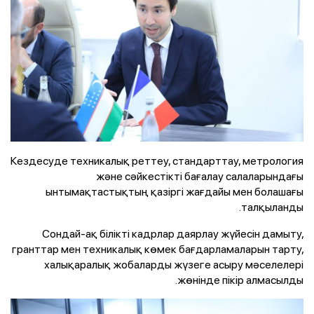
Кездесуде техникалық реттеу, стандарттау, метрология
және сәйкестікті бағалау салаларындағы
ынтымақтастықтың қазіргі жағдайы мен болашағы
талқыланды.
Сондай-ақ білікті кадрлар даярлау жүйесін дамыту,
гранттар мен техникалық көмек бағдарламаларын тарту,
халықаралық жобаларды жүзеге асыру мәселелері
жөнінде пікір алмасылды.