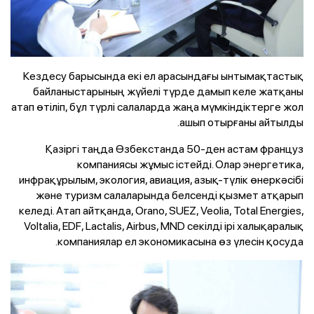
Кездесу барысында екі ел арасындағы ынтымақтастық
байланыстарының жүйелі түрде дамып келе жатқаны
атап өтіліп, бұл түрлі салаларда жаңа мүмкіндіктерге жол
ашып отырғаны айтылды.
Қазіргі таңда Өзбекстанда 50-ден астам француз
компаниясы жұмыс істейді. Олар энергетика,
инфрақұрылым, экология, авиация, азық-түлік өнеркәсібі
және туризм салаларында белсенді қызмет атқарып
келеді. Атап айтқанда, Orano, SUEZ, Veolia, Total Energies,
Voltalia, EDF, Lactalis, Airbus, MND секілді ірі халықаралық
компаниялар ел экономикасына өз үлесін қосуда.