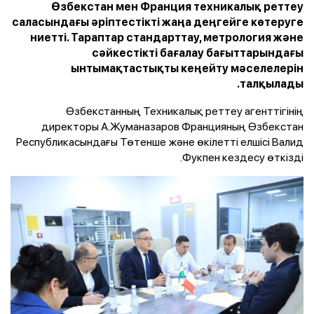
Өзбекстан мен Франция техникалық реттеу
саласындағы әріптестікті жаңа деңгейге көтеруге
ниетті. Тараптар стандарттау, метрология және
сәйкестікті бағалау бағыттарындағы
ынтымақтастықты кеңейту мәселелерін
талқылады.
Өзбекстанның Техникалық реттеу агенттігінің
директоры А.Жуманазаров Францияның Өзбекстан
Республикасындағы Төтенше және өкілетті елшісі Валид
Фукпен кездесу өткізді.