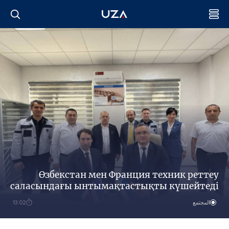
Өзбекстан мен Франция техник реттеу
саласындағы ынтымақтастықты күшейтеді
المجتمع
13:02