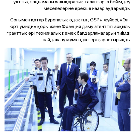
ұлттық заңнаманы халықаралық талаптарға бейімдеу
мәселелеріне ерекше назар аударылды.
Сонымен қатар Еуропалық одақтың GSP+ жүйесі, «Эл-
юрт умиди» қоры және Франция даму агенттігі арқылы
гранттық әрі техникалық көмек бағдарламаларын тиімді
пайдалану мүмкіндіктері қарастырылды.