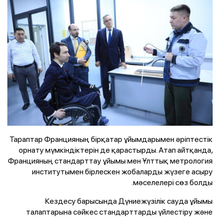
Тараптар Францияның бірқатар ұйымдарымен әріптестік
орнату мүмкіндіктерін де қарастырды. Атап айтқанда,
Францияның стандарттау ұйымы мен Ұлттық метрология
институтымен бірлескен жобаларды жүзеге асыру
мәселелері сөз болды.
Кездесу барысында Дүниежүзілік сауда ұйымы
талаптарына сәйкес стандарттарды үйлестіру және