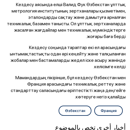
Кездесу аясында елші Валид Фук Өзбекстан ұлттық
метрология институтының зертханалары қызметімен,
эталондарды сақтау және дамытуға арналған
техникалық базамен танысты. Ол ұлттық зертханаларда
жасалған жағдайлар мен техникалық мүмкіндіктерге
жоғары баға берді.
Кездесу соңында тараптар екі ел арасындағы
ынтымақтастықты одан әрі кеңейту және талқыланған
жобалар мен бастамаларды жедел іске асыру жөнінде
келісімге келді.
Мамандардың пікірінше, бұл кездесу Өзбекстан мен
Франция арасындағы техникалық реттеу және
стандарттау саласындағы әріптестікті жаңа деңгейге
көтеруге негіз қалайды.
Өзбекстан
Франция
أخبار أخرى تخص بالموضوع