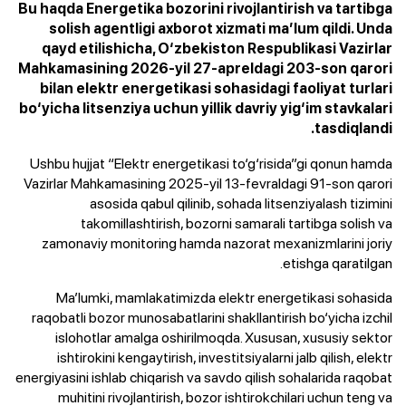
Bu haqda Energetika bozorini rivojlantirish va tartibga
solish agentligi axborot xizmati ma’lum qildi. Unda
qayd etilishicha, O‘zbekiston Respublikasi Vazirlar
Mahkamasining 2026-yil 27-apreldagi 203-son qarori
bilan elektr energetikasi sohasidagi faoliyat turlari
bo‘yicha litsenziya uchun yillik davriy yig‘im stavkalari
tasdiqlandi.
Ushbu hujjat “Elektr energetikasi to‘g‘risida”gi qonun hamda
Vazirlar Mahkamasining 2025-yil 13-fevraldagi 91-son qarori
asosida qabul qilinib, sohada litsenziyalash tizimini
takomillashtirish, bozorni samarali tartibga solish va
zamonaviy monitoring hamda nazorat mexanizmlarini joriy
etishga qaratilgan.
Ma’lumki, mamlakatimizda elektr energetikasi sohasida
raqobatli bozor munosabatlarini shakllantirish bo‘yicha izchil
islohotlar amalga oshirilmoqda. Xususan, xususiy sektor
ishtirokini kengaytirish, investitsiyalarni jalb qilish, elektr
energiyasini ishlab chiqarish va savdo qilish sohalarida raqobat
muhitini rivojlantirish, bozor ishtirokchilari uchun teng va