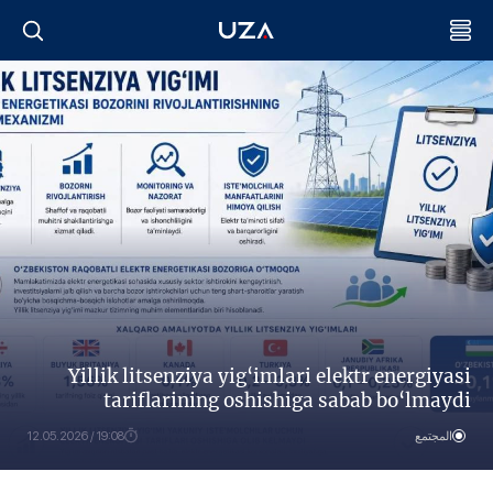
Yillik litsenziya yig‘imlari elektr energiyasi
tariflarining oshishiga sabab bo‘lmaydi
المجتمع
19:08 / 12.05.2026