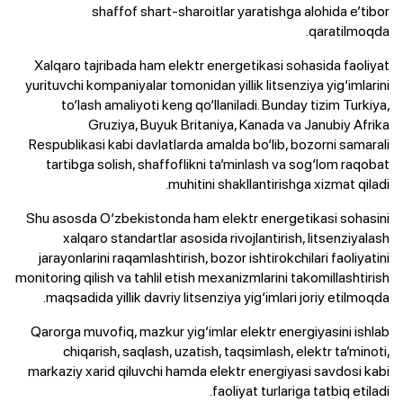
shaffof shart-sharoitlar yaratishga alohida e’tibor
qaratilmoqda.
Xalqaro tajribada ham elektr energetikasi sohasida faoliyat
yurituvchi kompaniyalar tomonidan yillik litsenziya yig‘imlarini
to‘lash amaliyoti keng qo‘llaniladi. Bunday tizim Turkiya,
Gruziya, Buyuk Britaniya, Kanada va Janubiy Afrika
Respublikasi kabi davlatlarda amalda bo‘lib, bozorni samarali
tartibga solish, shaffoflikni ta’minlash va sog‘lom raqobat
muhitini shakllantirishga xizmat qiladi.
Shu asosda O‘zbekistonda ham elektr energetikasi sohasini
xalqaro standartlar asosida rivojlantirish, litsenziyalash
jarayonlarini raqamlashtirish, bozor ishtirokchilari faoliyatini
monitoring qilish va tahlil etish mexanizmlarini takomillashtirish
maqsadida yillik davriy litsenziya yig‘imlari joriy etilmoqda.
Qarorga muvofiq, mazkur yig‘imlar elektr energiyasini ishlab
chiqarish, saqlash, uzatish, taqsimlash, elektr ta’minoti,
markaziy xarid qiluvchi hamda elektr energiyasi savdosi kabi
faoliyat turlariga tatbiq etiladi.