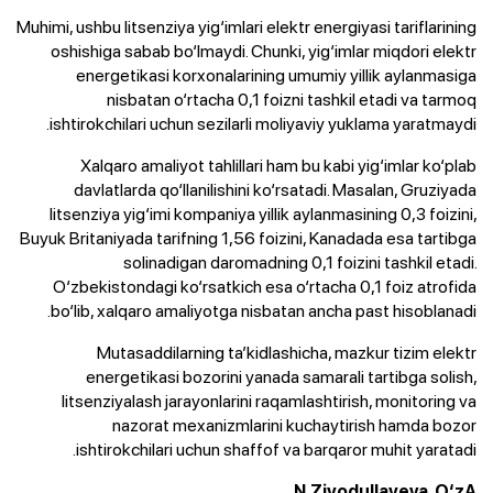
Muhimi, ushbu litsenziya yig‘imlari elektr energiyasi tariflarining
oshishiga sabab bo‘lmaydi. Chunki, yig‘imlar miqdori elektr
energetikasi korxonalarining umumiy yillik aylanmasiga
nisbatan o‘rtacha 0,1 foizni tashkil etadi va tarmoq
ishtirokchilari uchun sezilarli moliyaviy yuklama yaratmaydi.
Xalqaro amaliyot tahlillari ham bu kabi yig‘imlar ko‘plab
davlatlarda qo‘llanilishini ko‘rsatadi. Masalan, Gruziyada
litsenziya yig‘imi kompaniya yillik aylanmasining 0,3 foizini,
Buyuk Britaniyada tarifning 1,56 foizini, Kanadada esa tartibga
solinadigan daromadning 0,1 foizini tashkil etadi.
O‘zbekistondagi ko‘rsatkich esa o‘rtacha 0,1 foiz atrofida
bo‘lib, xalqaro amaliyotga nisbatan ancha past hisoblanadi.
Mutasaddilarning ta’kidlashicha, mazkur tizim elektr
energetikasi bozorini yanada samarali tartibga solish,
litsenziyalash jarayonlarini raqamlashtirish, monitoring va
nazorat mexanizmlarini kuchaytirish hamda bozor
ishtirokchilari uchun shaffof va barqaror muhit yaratadi.
N.Ziyodullayeva, O‘zA