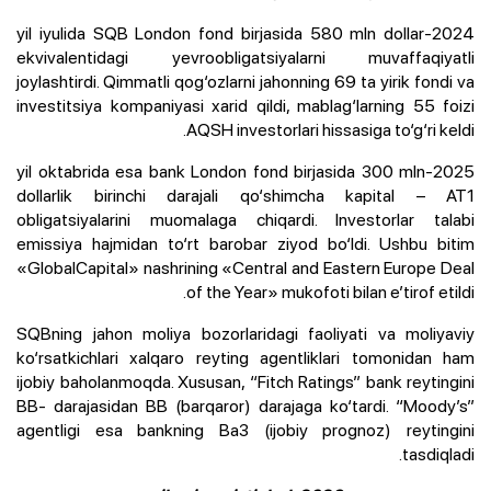
2024-yil iyulida SQB London fond birjasida 580 mln dollar
ekvivalentidagi yevroobligatsiyalarni muvaffaqiyatli
joylashtirdi. Qimmatli qog‘ozlarni jahonning 69 ta yirik fondi va
investitsiya kompaniyasi xarid qildi, mablag‘larning 55 foizi
AQSH investorlari hissasiga to‘g‘ri keldi.
2025-yil oktabrida esa bank London fond birjasida 300 mln
dollarlik birinchi darajali qo‘shimcha kapital – AT1
obligatsiyalarini muomalaga chiqardi. Investorlar talabi
emissiya hajmidan to‘rt barobar ziyod bo‘ldi. Ushbu bitim
«GlobalCapital» nashrining «Central and Eastern Europe Deal
of the Year» mukofoti bilan e’tirof etildi.
SQBning jahon moliya bozorlaridagi faoliyati va moliyaviy
ko‘rsatkichlari xalqaro reyting agentliklari tomonidan ham
ijobiy baholanmoqda. Xususan, “Fitch Ratings” bank reytingini
BB- darajasidan BB (barqaror) darajaga ko‘tardi. “Moody’s”
agentligi esa bankning Ba3 (ijobiy prognoz) reytingini
tasdiqladi.