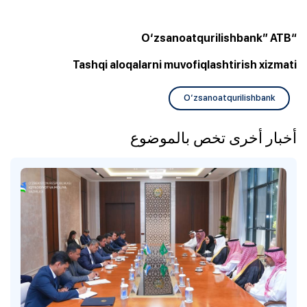
“O‘zsanoatqurilishbank” ATB
Tashqi aloqalarni muvofiqlashtirish xizmati
O‘zsanoatqurilishbank
أخبار أخرى تخص بالموضوع