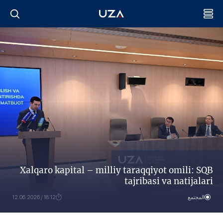
Xalqaro kapital – milliy taraqqiyot omili: SQB
tajribasi va natijalari
المجتمع
18:12 / 12.06.2026