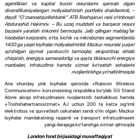
agentliklari va kapital bozori resurslarini qamrab olgan
diversifikatsiyalangan moliyalashtirish portfelini shakllantirdi, –
deydi “O‘zsanoatqurilishbank” ATB Boshqaruvi raisi o‘rinbosari
Abdurashid Hakimov. – Bu uzoq muddatli va barqaror resurs
bazasini yaratish imkonini bermoqda. Jalb qilingan mablag‘lar
hisobidan korporativ, o‘rta, kichik va mikrobiznes segmentlarida
1400 ga yaqin loyihalar moliyalashtirildi. Mazkur resurslar yuqori
qo‘shilgan qiymat yaratuvchi tarmoqlar, eksportbop ishlab
chiqarish, energiya samaradorligi va qayta tiklanuvchi energiya
manbalari, infratuzilma hamda xizmat ko‘rsatish sohalarini
rivojlantirishga yo‘naltirilmoqda.
Ana shunday yirik loyihalar qatorida «Rubicon Wireless
Communication» korxonasining respublika bo‘ylab 5G Stand
Alone aloqa infratuzilmasini rivojlantirish tashabbusi hamda
«Toshshahartransxizmat» AJ uchun 200 ta katta sig‘imli
elektrobus va quvvatlash uskunalari xaridi o‘rin olgan. Mazkur
loyihalar mamlakatning raqamli va transport infratuzilmasini
yangi darajaga ko‘tarishga xizmat qilmoqda.
London fond birjasidagi muvaffaqiyat