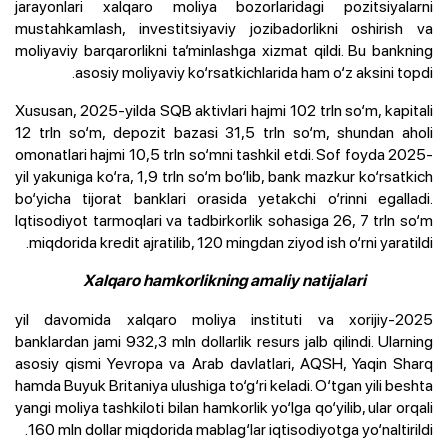
jarayonlari xalqaro moliya bozorlaridagi pozitsiyalarni
mustahkamlash, investitsiyaviy jozibadorlikni oshirish va
moliyaviy barqarorlikni ta’minlashga xizmat qildi. Bu bankning
asosiy moliyaviy ko‘rsatkichlarida ham o‘z aksini topdi.
Xususan, 2025-yilda SQB aktivlari hajmi 102 trln so‘m, kapitali
12 trln so‘m, depozit bazasi 31,5 trln so‘m, shundan aholi
omonatlari hajmi 10,5 trln so‘mni tashkil etdi. Sof foyda 2025-
yil yakuniga ko‘ra, 1,9 trln so‘m bo‘lib, bank mazkur ko‘rsatkich
bo‘yicha tijorat banklari orasida yetakchi o‘rinni egalladi.
Iqtisodiyot tarmoqlari va tadbirkorlik sohasiga 26, 7 trln so‘m
miqdorida kredit ajratilib, 120 mingdan ziyod ish o‘rni yaratildi.
Xalqaro hamkorlikning amaliy natijalari
2025-yil davomida xalqaro moliya instituti va xorijiy
banklardan jami 932,3 mln dollarlik resurs jalb qilindi. Ularning
asosiy qismi Yevropa va Arab davlatlari, AQSH, Yaqin Sharq
hamda Buyuk Britaniya ulushiga to‘g‘ri keladi. O‘tgan yili beshta
yangi moliya tashkiloti bilan hamkorlik yo‘lga qo‘yilib, ular orqali
160 mln dollar miqdorida mablag‘lar iqtisodiyotga yo‘naltirildi.