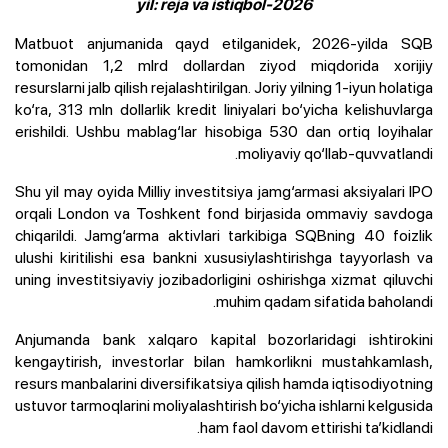
2026-yil: reja va istiqbol
Matbuot anjumanida qayd etilganidek, 2026-yilda SQB
tomonidan 1,2 mlrd dollardan ziyod miqdorida xorijiy
resurslarni jalb qilish rejalashtirilgan. Joriy yilning 1-iyun holatiga
ko‘ra, 313 mln dollarlik kredit liniyalari bo‘yicha kelishuvlarga
erishildi. Ushbu mablag‘lar hisobiga 530 dan ortiq loyihalar
moliyaviy qo‘llab-quvvatlandi.
Shu yil may oyida Milliy investitsiya jamg‘armasi aksiyalari IPO
orqali London va Toshkent fond birjasida ommaviy savdoga
chiqarildi. Jamg‘arma aktivlari tarkibiga SQBning 40 foizlik
ulushi kiritilishi esa bankni xususiylashtirishga tayyorlash va
uning investitsiyaviy jozibadorligini oshirishga xizmat qiluvchi
muhim qadam sifatida baholandi.
Anjumanda bank xalqaro kapital bozorlaridagi ishtirokini
kengaytirish, investorlar bilan hamkorlikni mustahkamlash,
resurs manbalarini diversifikatsiya qilish hamda iqtisodiyotning
ustuvor tarmoqlarini moliyalashtirish bo‘yicha ishlarni kelgusida
ham faol davom ettirishi ta’kidlandi.