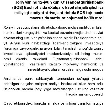
Joriy yilning 12-iyun kuni O‘zsanoatqurilishbank
(SQB) Bosh ofisida «Xalqaro kapitalni jalb qilish va
milliy iqtisodiyotni rivojlantirishda SQB tajribasi»
mavzusida matbuot anjumani bo‘lib o‘tdi.
Xorijiy investitsiyalarni jalb etish, xalqaro moliya institutlari bilan
hamkorlikni kengaytirish va kapital bozorini rivojlantirish davlat
siyosatining ustuvor yo‘nalishlaridan biridir. Prezidentimiz shu
yil 9-iyun kuni navbatdagi Toshkent xalqaro investitsiya
forumiga tayyorgarlik jarayoni bilan tanishish chog‘ida xorijiy
investitsiya iqtisodiyotni modernizatsiya qilishning muhim
omili ekanini ta’kidladi. O‘zsanoatqurilishbank ushbu
yo‘nalishdagi vazifalarni xalqaro moliyaviy hamkorlik va
investitsiya loyihalari orqali amalga oshirmoqda.
Anjumanda bank rahbariyati tomonidan so‘nggi yillarda
erishilgan natijalar, xalqaro moliya institutlari bilan hamkorlik
istiqbollari hamda joriy yilga mo‘ljallangan ustuvor vazifalar
haqida ma’lumot berildi.
Qayd etilganidek, bankda amalga oshirilgan transformatsiya