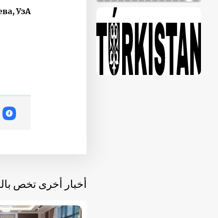
ва, УзА.
أخبار أخرى تخص با