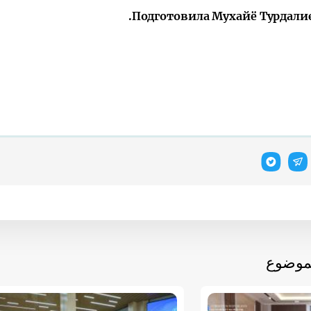
Подготовила
Мухайё Турдалие
لموضوع