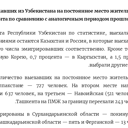
الإصلاحات الدستورية
хавших из Узбекистана на постоянное место житель
ента по сравнению с аналогичным периодом прошлог
а Республики Узбекистан по статистике, выехал
иями остаются Казахстан и Россия, в которые выеха
о числа эмигрировавших соответственно. Кроме то
ую Корею, 0,7 процента — в Кыргызстан, а 1,5 п
выбрали другие
личество выехавших на постоянное место житель
пакстане — 727 человек. На втором месте нах
и 637 человек, на третьем — Навоийская (511 челов
Ташкента на ПМЖ за границу переехали 243 че
трированы в Сурхандарьинской области — покин
Кашкадарьинской области — пять и Ферганской — 13 ч