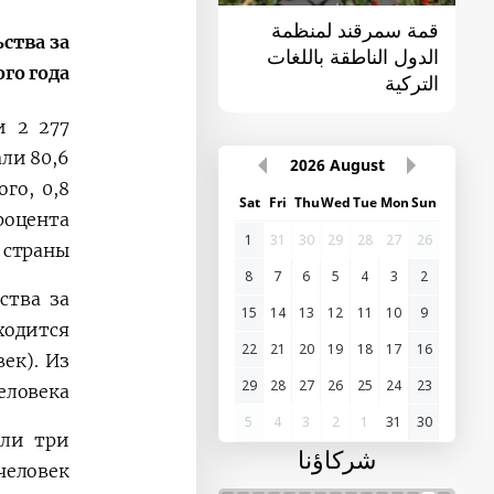
قمة سمرقند لمنظمة
القمة الأولى "آسيا
ства за
الدول الناطقة باللغات
الوسطى - الصين"
о года.
التركية
и 2 277
ли 80,6
2026
August
го, 0,8
Sat
Fri
Thu
Wed
Tue
Mon
Sun
роцента
1
31
30
29
28
27
26
 страны.
8
7
6
5
4
3
2
ства за
15
14
13
12
11
10
9
одится
22
21
20
19
18
17
16
ек). Из
29
28
27
26
25
24
23
ловека.
5
4
3
2
1
31
30
ули три
شركاؤنا
еловек.