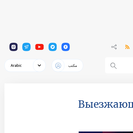
1
1
1
1
1
مكتب
Arabic
Выезжающи