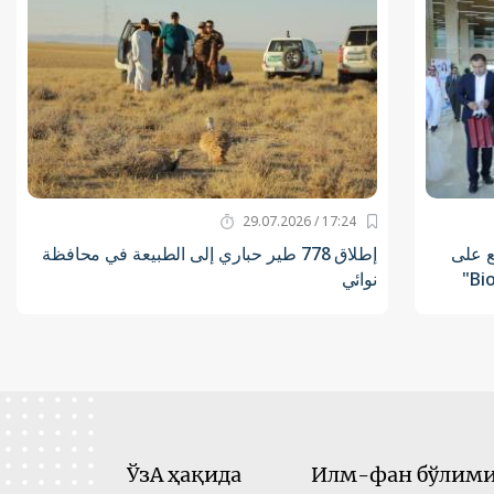
17:24 / 29.07.2026
ع على
إطلاق 778 طير حباري إلى الطبيعة في محافظة
نوائي
ЎзА ҳақида
Илм-фан бўлими 