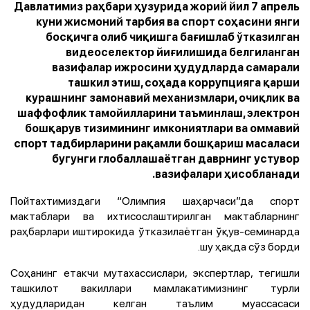
Давлатимиз раҳбари ҳузурида жорий йил 7 апрель
куни жисмоний тарбия ва спорт соҳасини янги
босқичга олиб чиқишга бағишлаб ўтказилган
видеоселектор йиғилишида белгиланган
вазифалар ижросини ҳудудларда самарали
ташкил этиш, соҳада коррупцияга қарши
курашнинг замонавий механизмлари, очиқлик ва
шаффофлик тамойилларини таъминлаш, электрон
бошқарув тизимининг имкониятлари ва оммавий
спорт тадбирларини рақамли бошқариш масаласи
бугунги глобаллашаётган даврнинг устувор
вазифалари ҳисобланади.
Пойтахтимиздаги “Олимпия шаҳарчаси”да спорт
мактаблари ва ихтисослаштирилган мактабларнинг
раҳбарлари иштирокида ўтказилаётган ўқув-семинарда
шу ҳақда сўз борди.
Соҳанинг етакчи мутахассислари, экспертлар, тегишли
ташкилот вакиллари мамлакатимизнинг турли
ҳудудларидан келган таълим муассасаси