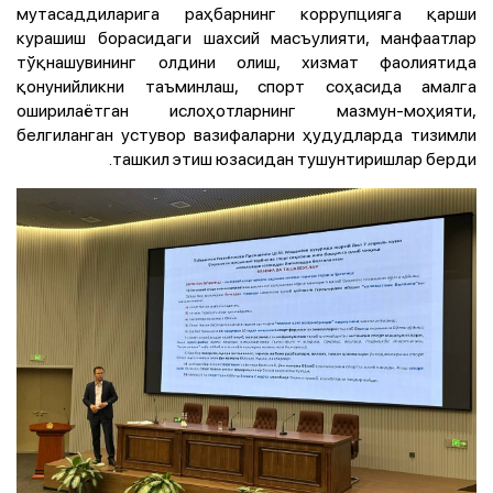
мутасаддиларига раҳбарнинг коррупцияга қарши
курашиш борасидаги шахсий масъулияти, манфаатлар
тўқнашувининг олдини олиш, хизмат фаолиятида
қонунийликни таъминлаш, спорт соҳасида амалга
оширилаётган ислоҳотларнинг мазмун-моҳияти,
белгиланган устувор вазифаларни ҳудудларда тизимли
ташкил этиш юзасидан тушунтиришлар берди.