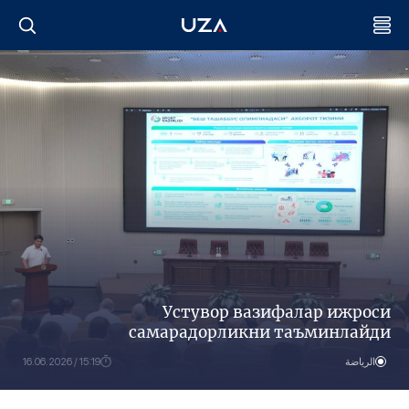
Устувор вазифалар ижроси
самарадорликни таъминлайди
الرياضة
15:19 / 16.06.2026