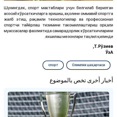
Шунингдек, спорт мактаблари учун белгилаб берилган
асосий кўрсаткичларга эришиш, аҳолини оммавий спортга
жалб этиш, рақамли технологиялар ва профессионал
спортчи тайёрлаш тизимини такомиллаштириш орқали
муассасалар фаолиятида самарадорлик кўрсаткичларини
яхшилаш мезонлари таҳлил қилинди.
Т. Рўзиев,
ЎзА
спорт
Олимпия шаҳарчаси
أخبار أخرى تخص بالموضوع