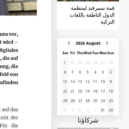
قمة سمرقند لمنظمة
القمة الأولى "آسيا
الدول الناطقة باللغات
الوسطى - الصين"
التركية
mms vor,
t wird –
2026
August
igitales
Sat
Fri
Thu
Wed
Tue
Mon
Sun
 die auf
1
31
30
29
28
27
26
ung, die
8
7
6
5
4
3
2
feld von
15
14
13
12
11
10
9
ufinden.
22
21
20
19
18
17
16
29
28
27
26
25
24
23
t auf das
5
4
3
2
1
31
30
 mit der
شركاؤنا
 Für die