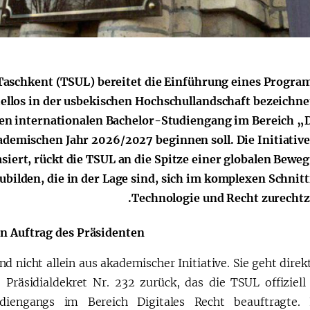
الإصلاحات الدستورية
t Taschkent (TSUL) bereitet die Einführung eines Progra
spiellos in der usbekischen Hochschullandschaft bezeichne
gen internationalen Bachelor-Studiengang im Bereich „D
demischen Jahr 2026/2027 beginnen soll. Die Initiative,
siert, rückt die TSUL an die Spitze einer globalen Beweg
zubilden, die in der Lage sind, sich im komplexen Schnitt
Technologie und Recht zurechtz
in Auftrag des Präsidenten
 nicht allein aus akademischer Initiative. Sie geht direk
räsidialdekret Nr. 232 zurück, das die TSUL offiziell
udiengangs im Bereich Digitales Recht beauftragte.