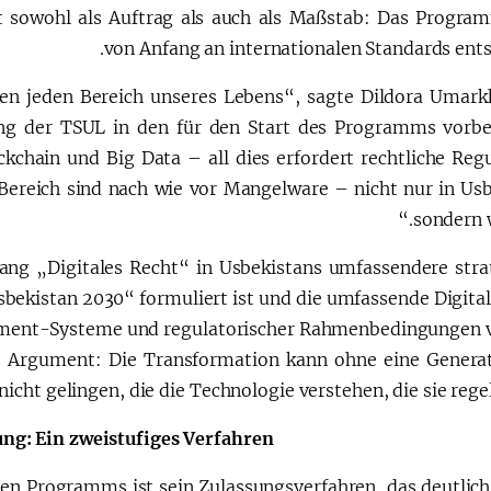
et sowohl als Auftrag als auch als Maßstab: Das Progr
von Anfang an internationalen Standards ents
ien jeden Bereich unseres Lebens“, sagte Dildora Umar
ung der TSUL in den für den Start des Programms vorbe
ckchain und Big Data – all dies erfordert rechtliche Regu
 Bereich sind nach wie vor Mangelware – nicht nur in Usb
sondern w
gang „Digitales Recht“ in Usbekistans umfassendere stra
 Usbekistan 2030“ formuliert ist und die umfassende Digita
rnment-Systeme und regulatorischer Rahmenbedingungen v
res Argument: Die Transformation kann ohne eine Genera
 nicht gelingen, die die Technologie verstehen, die sie regel
ung: Ein zweistufiges Verfahren
euen Programms ist sein Zulassungsverfahren, das deutlich