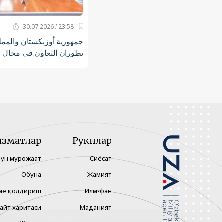
23:58 / 30.07.2026
جمهورية أوزبكستان والمملك
تطوران التعاون في مجال 
изматлар
Рукнлар
чун мурожаат
Сиёсат
Обуна
Жамият
ме қолдириш
Илм-фан
айт харитаси
Маданият