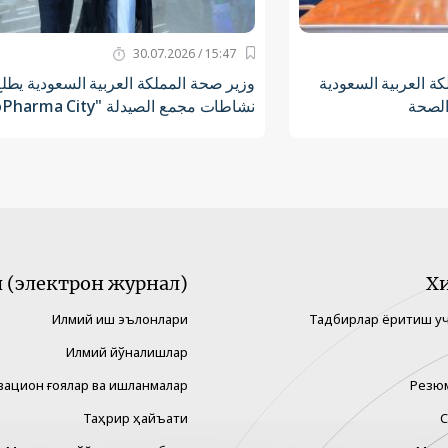
15:47 / 30.07.2026
ة العربية السعودية
وزير صحة المملكة العربية السعودية يطل
الصحة
نشاطات مجمع الصيدلة "BioPharma City"
(электрон журнал)
Х
Илмий иш эълонлари
Тадбирлар ёритиш у
Илмий йўналишлар
вацион ғоялар ва ишланмалар
Резю
Таҳрир ҳайъати
С