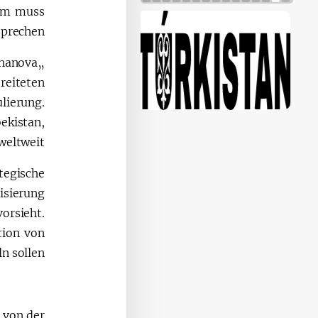
amm muss
prechen.
khanova
reiteten
lierung.
ekistan,
eltweit.“
tegische
lisierung
orsieht.
tion von
n sollen.
 von der