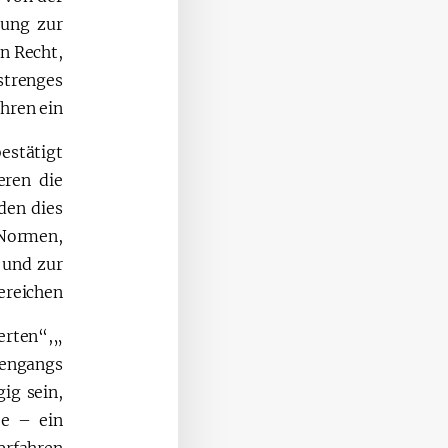
sung zur
n Recht,
strenges
ren ein.
estätigt
eren die
den dies
 Normen,
 und zur
reichen.
erten“,
iengangs
ig sein,
be – ein
rfahren