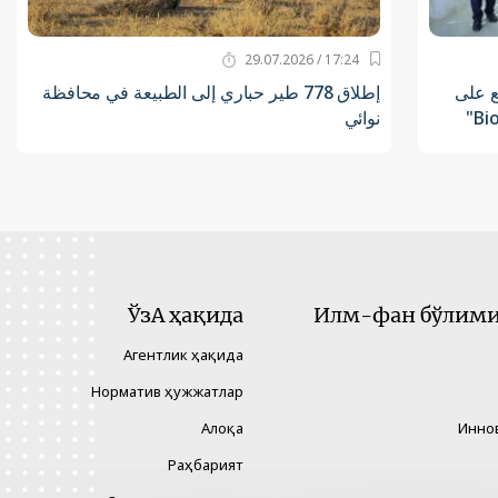
17:24 / 29.07.2026
ع على
إطلاق 778 طير حباري إلى الطبيعة في محافظة
نوائي
ЎзА ҳақида
Илм-фан бўлими 
Агентлик ҳақида
Норматив ҳужжатлар
Алоқа
Инно
Раҳбарият