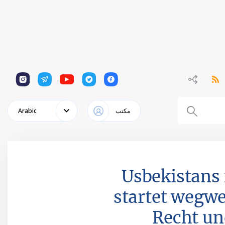
1
1
1
1
1
مكتب
Arabic
Usbekistans 
startet wegwe
Recht un