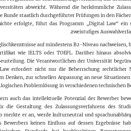
iversitäten abweicht. Während die herkömmliche Zulas
ge Runde staatlich durchgeführter Prüfungen in den Fächer
chte erfolgte, führt das Programm „Digital Law“ ein 
zweistufiges Auswahlverfah
glischkenntnisse auf mindestens B2-Niveau nachweisen, b
ertifikat wie IELTS oder TOEFL. Darüber hinaus absolvi
eurteilung. Die Verantwortlichen der Universität begrün
l Law erfordert nicht nur die Beherrschung rechtlicher
em Denken, zur schnellen Anpassung an neue Situationen
logischen Problemlösung in verschiedenen technischen Be
ern auch das intellektuelle Potenzial der Bewerber bew
ür die Gestaltung des Zulassungsverfahrens des Stud
 so merkte er an, werde kulturneutral und sprachunabhäng
es Bewerbers keinen Einfluss auf dessen Ergebnisse ha
össischen Standards bei hochkarätigen Bewertungsve