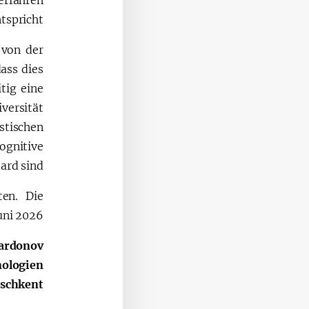
tspricht.
 von der
ass dies
tig eine
versität
stischen
ognitive
rd sind.
ten. Die
ni 2026.
ardonov
nologien
aschkent