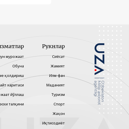
изматлар
Рукнлар
чун мурожаат
Сиёсат
Обуна
Жамият
ме қолдириш
Илм-фан
айт харитаси
Маданият
жаат йўллаш
Туризм
эски талқини
Спорт
Жаҳон
Иқтисодиёт