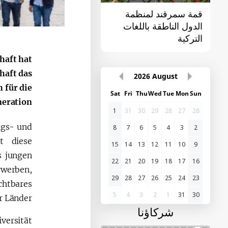
قمة سمرقند لمنظمة
القمة الأولى "آسيا
الدول الناطقة باللغات
الوسطى - الصين"
التركية
haft hat
haft das
2026
August
 für die
Sat
Fri
Thu
Wed
Tue
Mon
Sun
eration?
1
31
30
29
28
27
26
ngs- und
8
7
6
5
4
3
2
t diese
15
14
13
12
11
10
9
s jungen
22
21
20
19
18
17
16
werben,
29
28
27
26
25
24
23
chtbares
5
4
3
2
1
31
30
 Länder.
شركاؤنا
versität