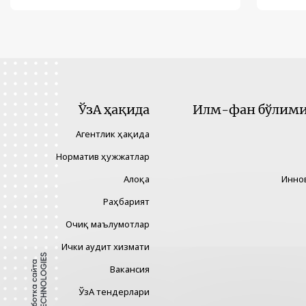
ЎзА ҳақида
Илм-фан бўлими 
Агентлик ҳақида
Норматив ҳужжатлар
Алоқа
Инно
Раҳбарият
Очиқ маълумотлар
Ички аудит хизмати
Вакансия
ЎзА тендерлари