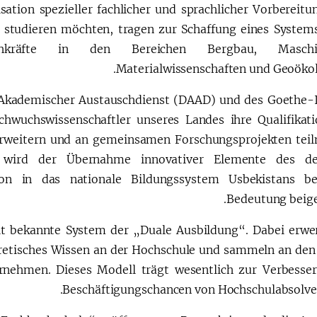
ation spezieller fachlicher und sprachlicher Vorbereitu
 studieren möchten, tragen zur Schaffung eines Systems
Fachkräfte in den Bereichen Bergbau, Maschi
Materialwissenschaften und Geoökolo
Akademischer Austauschdienst (DAAD) und des Goethe-I
hwuchswissenschaftler unseres Landes ihre Qualifikat
erweitern und an gemeinsamen Forschungsprojekten tei
wird der Übernahme innovativer Elemente des de
ion in das nationale Bildungssystem Usbekistans be
Bedeutung beig
eit bekannte System der „Duale Ausbildung“. Dabei erwe
oretisches Wissen an der Hochschule und sammeln an den
rnehmen. Dieses Modell trägt wesentlich zur Verbesse
Beschäftigungschancen von Hochschulabsolven