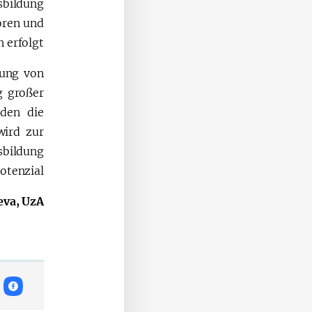
sbildung
oren und
 erfolgt.
fung von
g großer
nden die
wird zur
sbildung
tenzial.
eva, UzA