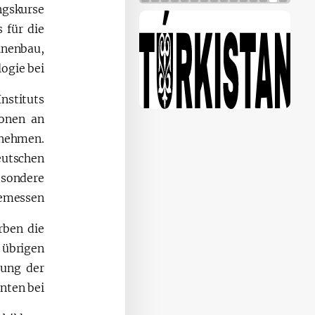
ngskurse
 für die
nenbau,
gie bei.
nstituts
ionen an
lnehmen.
utschen
sondere
emessen.
rben die
 übrigen
rung der
ten bei.