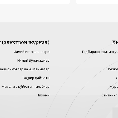
(электрон журнал)
Х
Илмий иш эълонлари
Тадбирлар ёритиш у
Илмий йўналишлар
вацион ғоялар ва ишланмалар
Резю
Таҳрир ҳайъати
С
Мақолага қўйилган талаблар
Муро
Низоми
Сайтнинг 