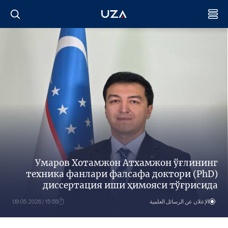
Умаров Хотамжон Aтхамжон ўғлининг
техника фанлари фалсафа доктори (PhD)
диссертация иши ҳимояси тўғрисида
الإعلان عن الرسائل العلمية
15:55 / 09.05.2026