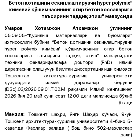
“Бетон қотишини секинлаштирувчи hyper polymix
кимёвий қўшимчасининг оғир бетон хоссаларига
таъсирини тадқиқ этиш” мавзусида
Умаров Хотамжон Aтхамжон ўглининг
05.09.05-“Қурилиш материаллари ва буюмлари”
ихтисослиги бўйича “Бетон қотишини секинлаштирувчи
hyper polymix кимёвий қўшимчасининг оғир бетон
хоссаларига таъсирини тадқиқ этиш” мавзусидаги
техника фанларифалсафа доктори (PhD) илмий
даражасини олиш учун ёзилган диссертация иши ҳимояси
Тошкентар хитектура-қурилиш университети
ҳузуридаги илмий даражалар берувчи
(DSc).03/2026.09.01.Т.02.М рақамли Илмий кенгашнинг
2026 йил 20 май куни соат 12:00 даги мажлисида бўлиб
ўтади.
Тошкент шаҳри, Янги Шаҳар кўчаси, 9-уй.
Манзил:
Тошкент архитектура-қурилиш университети 4-бино 5-
қаватда Фаоллар залида ( Бош бино 502-мажлислар
зали).