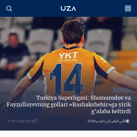
Тurkiya Superligasi: Shomurodov va
Fayzullayevning gollari «Bashakshehir»ga yirik
g‘alaba keltirdi
كأس العالم لكرة القدم 2026
00:18 / 10.05.2026