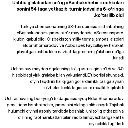
Ushbu g‘alabadan so‘ng «Bashakshehir» ochkolari
sonini 54 taga yetkazib, turnir jadvalida 6-o‘ringa
ko‘tarilib oldi.
Turkiya chempionatining 33-turi doirasida Istanbulning
«Bashakshehir» jamoasi o‘z maydonida «Samsunspor»
klubini qabul qildi. O‘zbekiston milliy terma jamoasi a’zolari
Eldor Shomurodov va Abbosbek Fayzullayev harakat
qilayotgan ushbu klub navbatdagi muhim g‘alabani qo‘lga
kiritdi.
Uchrashuv maydon egalarining to‘liq ustunligida o‘tdi va 3:0
hisobidagi yirik g‘alaba bilan yakunlandi. E’tiborlisi shundaki,
o‘yin taqdirini hal qilgan gollardan ikkitasiga aynan
o‘zbekistonlik legionerlar mualliflik qilishdi.
Uchrashuvning bor-yo‘g‘i 6-daqiqasidayoq Eldor Shomurodov
penaltidan hisobni ochib, jamoasini oldinga olib chiqdi. Tajribali
hujumchi o‘yinni asosiy tarkibda boshlab, uni to‘liq o‘tkazdi va
o‘zining faol harakatlari bilan raqib himoyachilariga katta
qiyinchilik tug‘dirdi.