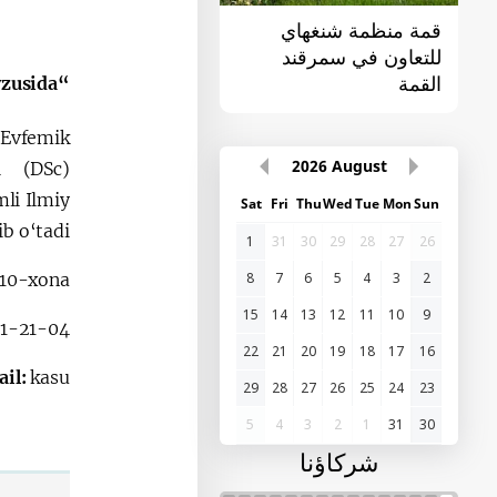
قمة سمرقند لمنظمة
القمة الأولى "آسيا
الدول الناطقة باللغات
الوسطى - الصين"
التركية
“Evfemik graduonimiya va uning leksikografik talqini” mavzusida
“Evfemik
2026
August
i (DSc)
mli Ilmiy
Sat
Fri
Thu
Wed
Tue
Mon
Sun
 o‘tadi.
1
31
30
29
28
27
26
8
7
6
5
4
3
2
310-xona.
15
14
13
12
11
10
9
21-21-04
22
21
20
19
18
17
16
ail:
kasu_
29
28
27
26
25
24
23
5
4
3
2
1
31
30
شركاؤنا