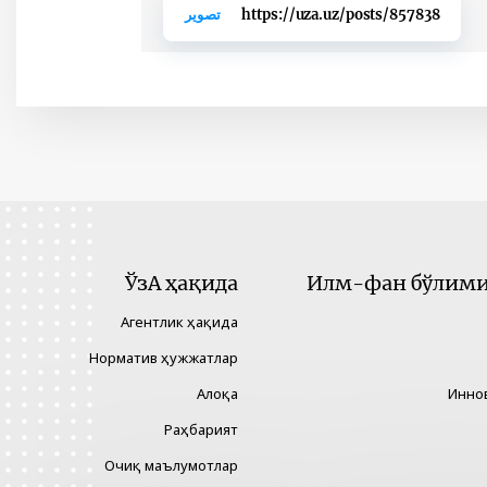
https://uza.uz/posts/857838
تصوير
ЎзА ҳақида
Илм-фан бўлими 
Агентлик ҳақида
Норматив ҳужжатлар
Алоқа
Инно
Раҳбарият
Очиқ маълумотлар