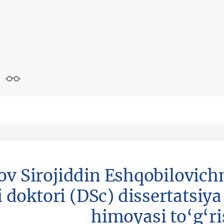
v Sirojiddin Eshqobilovich
i doktori (DSc) dissertatsiya
himoyasi to‘g‘ri