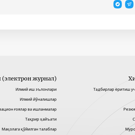
(электрон журнал)
Х
Илмий иш эълонлари
Тадбирлар ёритиш у
Илмий йўналишлар
вацион ғоялар ва ишланмалар
Резю
Таҳрир ҳайъати
С
Мақолага қўйилган талаблар
Муро