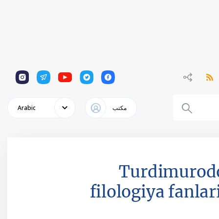
1
1
1
1
1
مكتب
Arabic
Turdimurodo
filologiya fanlar