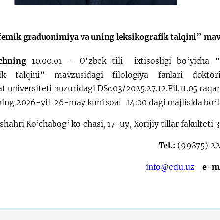
الإصلاحات الدستورية
ichning
10.00.01 – O‘zbek tili ixtisosligi bo‘yicha 
k talqini” mavzusidagi filologiya fanlari doktor
t universiteti huzuridagi DSc.03/2025.27.12.Fil.11.05 raqa
ing 2026-yil 26-may kuni soat 14:00 dagi majlisida bo‘lib
shahri Ko‘chabog‘ ko‘chasi, 17-uy, Xorijiy tillar fakulteti 
Tel.:
(99875) 2
info@edu.uz
e-m