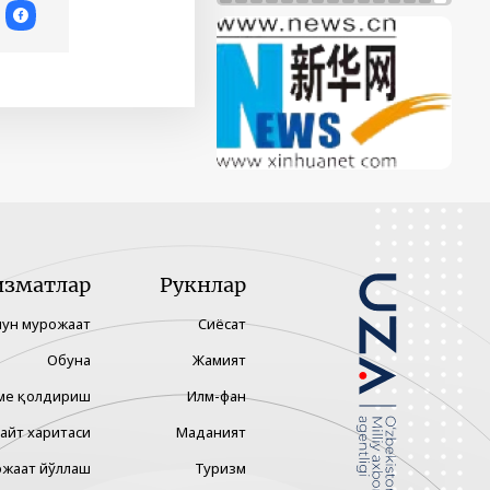
изматлар
Рукнлар
чун мурожаат
Сиёсат
Обуна
Жамият
ме қолдириш
Илм-фан
айт харитаси
Маданият
жаат йўллаш
Туризм