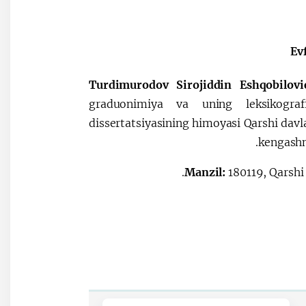
Turdimurodov Sirojiddin Eshqobilov
graduonimiya va uning leksikografi
dissertatsiyasining himoyasi Qarshi davla
kengashn
Manzil:
180119, Qarshi 