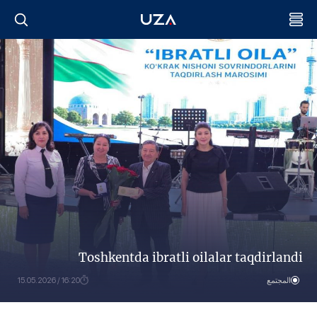
Toshkentda ibratli oilalar taqdirlandi
المجتمع
16:20 / 15.05.2026