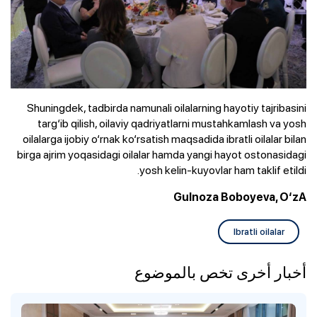
Shuningdek, tadbirda namunali oilalarning hayotiy tajribasini
targ‘ib qilish, oilaviy qadriyatlarni mustahkamlash va yosh
oilalarga ijobiy o‘rnak ko‘rsatish maqsadida ibratli oilalar bilan
birga ajrim yoqasidagi oilalar hamda yangi hayot ostonasidagi
yosh kelin-kuyovlar ham taklif etildi.
Gulnoza Boboyeva, O‘zA
Ibratli oilalar
أخبار أخرى تخص بالموضوع