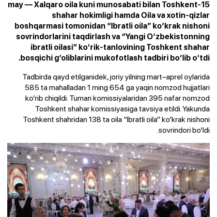
15-may — Xalqaro oila kuni munosabati bilan Toshkent
shahar hokimligi hamda Oila va xotin-qizlar
boshqarmasi tomonidan “Ibratli oila” ko‘krak nishoni
sovrindorlarini taqdirlash va “Yangi O‘zbekistonning
ibratli oilasi” ko‘rik-tanlovining Toshkent shahar
bosqichi g‘oliblarini mukofotlash tadbiri bo‘lib o‘tdi.
Tadbirda qayd etilganidek, joriy yilning mart–aprel oylarida
585 ta mahalladan 1 ming 654 ga yaqin nomzod hujjatlari
ko‘rib chiqildi. Tuman komissiyalaridan 395 nafar nomzod
Toshkent shahar komissiyasiga tavsiya etildi. Yakunda
Toshkent shahridan 138 ta oila “Ibratli oila” ko‘krak nishoni
sovrindori bo‘ldi.