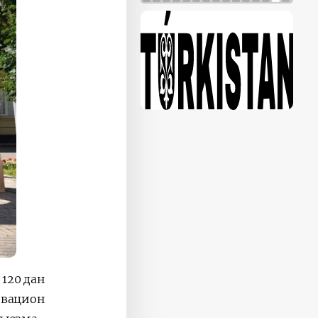
120 дан
овацион