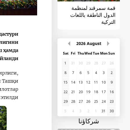
قمة سمرقند لمنظمة
القمة الأولى "آسيا
الدول الناطقة باللغات
الوسطى - الصين"
التركية
дастури
длигини
2026
August
ш ҳамда
Sat
Fri
Thu
Wed
Tue
Mon
Sun
йланди.
1
31
30
29
28
27
26
ирлиги,
8
7
6
5
4
3
2
и Ташқи
15
14
13
12
11
10
9
илотлар
22
21
20
19
18
17
16
этилди.
29
28
27
26
25
24
23
5
4
3
2
1
31
30
شركاؤنا