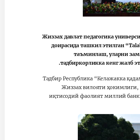
Жиззах давлат педагогика универс
доирасида ташкил этилган “Tal
таъминлаш, уларни зам
тадбиркорликка кенг жалб э
Тадбир Республика “Келажакка қада
Жиззах вилояти ҳокимлиги, 
иқтисодий фаолият миллий банк