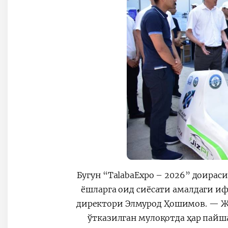
— Бугун “TalabaЕxpo – 2026” доир
ёшларга оид сиёсати амалдаги и
директори Элмурод Ҳошимов. — 
ўтказилган мулоқотда ҳар пайш