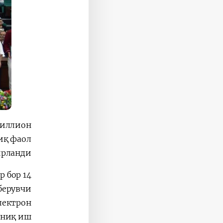
миллион
иқ фаол
рланди.
р бор
берувчи
лектрон
аниқ иш