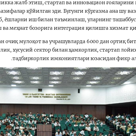
икка жалб этиш, стартап ва инновацион ғояларини 
азифалар қўйилган эди. Бугунги кўргазма ана шу ва
, ёшларни иш билан таъминлаш, уларнинг ташаббу
ш ва меҳнат бозорига интеграция қилишга хизмат қи
н очиқ мулоқот ва учрашувларда 6000 дан ортиқ би
лик, хусусий сектор билан ҳамкорлик, стартап лойи
тадбиркорлик имкониятлари юзасидан фикр а