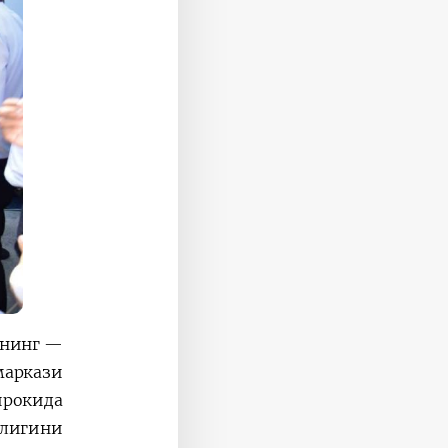
ининг
маркази
ирокида
длигини