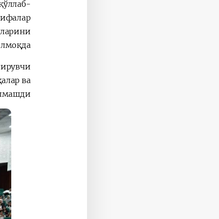
қўллаб-
зифалар
сларини
лмоқда.
тирувчи
ҳалар ва
лмашди.