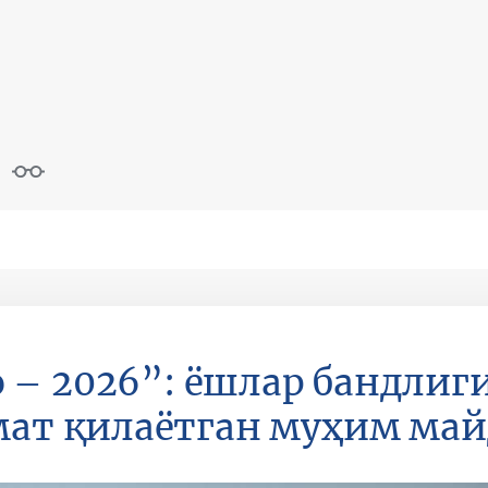
o – 2026”: ёшлар бандлиг
мат қилаётган муҳим ма