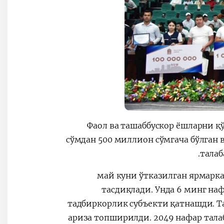
Фаол ва ташаббускор ёшларни қ
сўмдан 500 миллион сўмгача бўлган 
талаб
14 май куни ўтказилган ярма
тасдиқлади. Унда 6 минг на
тадбиркорлик субъекти қатнашди. Т
ариза топширилди. 2049 нафар талаб