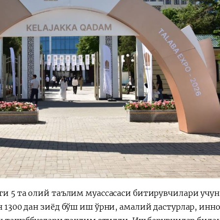
и 5 та олий таълим муассасаси битирувчилари учун 
1300 дан зиёд бўш иш ўрни, амалий дастурлар, инн