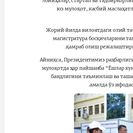
лойиҳалар, стартап ва тадбиркорл
юз мулоқот, касбий маслаҳат
Жорий йилда вилоятдаги олий та
магистратура босқичларини там
қамраб олиш режалаштири
Айниқса, Президентимиз раҳбарлиги
мулоқотда ҳар пайшанба “Ёшлар кун
бандлигини таъминлаш ва таша
амалда ўз ифода