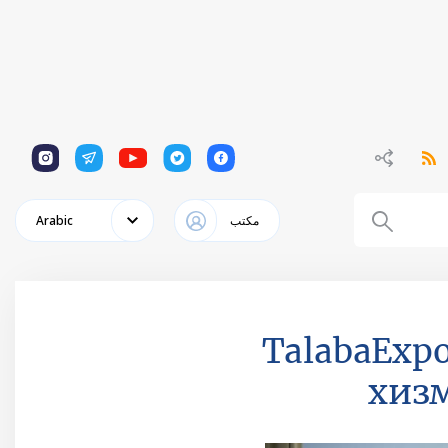
1
1
1
1
1
مكتب
Arabic
“TalabaЕxp
хиз