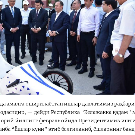
асида амалга оширилаётган ишлар давлатимиз раҳбар
фодасидир, — дейди Республика “Келажакка қадам” 
Жорий йилнинг февраль ойида Президентимиз ишт
анба “Ёшлар куни” этиб белгиланиб, ёшларнинг бан