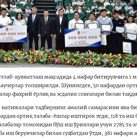
ўллаб-қувватлаш мақсадида 4 нафар битирувчига 1 
ваучерлар топширилди. Шунингдек, 50 нафардан орт
алар фахрий ёрлиқ ва эсдалик совғалари билан тақди
рка натижалари тадбирнинг амалий самарасини яна би
фардан ортиқ талаба-ёшлар иштирок этди, 118 та иш 
алабалар томонидан бўш иш ўринлари учун 2785 та э
а иш берувчилар билан суҳбатдан ўтди, 381 нафари 