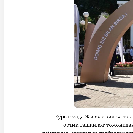
Кўргазмада Жиззах вилоятидаг
ортиқ ташкилот томонидан 