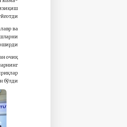
н юзма-
қизиқиш
уйғотди.
лавр ва
ёшларни
оширди.
ан очиқ
ларнинг
ириқлар
 бўлди.