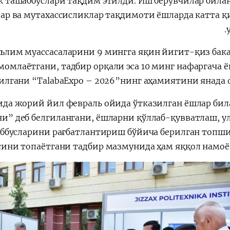
ик ташаббуслари тақдим этилди. Иш берувчилар била
лар ва мутахассисликлар тақдимоти ёшларда катта 
ълим муассасаларини 9 мингга яқин йигит-қиз бака
омлаётгани, тадбир орқали эса 10 минг нафаргача 
лгани “TalabaЕxpo – 2026”нинг аҳамиятини янада 
да жорий йил февраль ойида ўтказилган ёшлар бил
и” деб белгилангани, ёшларни қўллаб-қувватлаш, у
ббусларини рағбатлантириш бўйича берилган топш
сини топаётгани тадбир мазмунида ҳам яққол намоён