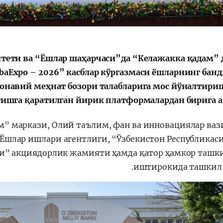
الإصلاحات الدستورية
итети ва “Ёшлар шаҳарчаси”да “Келажакка қадам” 
abaЕxpo – 2026” касблар кўргазмаси ёшларнинг бан
онавий меҳнат бозори талабларига мос йўналтири
тишга қаратилган йирик платформалардан бирига а
м” маркази, Олий таълим, фан ва инновациялар ваз
Ёшлар ишлари агентлиги, “Ўзбекистон Республикас
и” акциядорлик жамияти ҳамда қатор ҳамкор ташк
иштирокида ташкил 