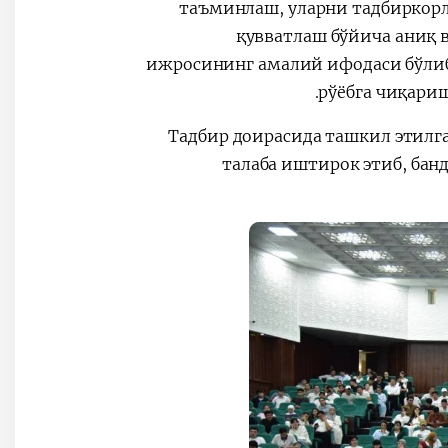
таъминлаш, уларни тадбиркорл
қувватлаш бўйича аниқ в
ижросининг амалий ифодаси бўлиб
рўёбга чиқари
Тадбир доирасида ташкил этилга
талаба иштирок этиб, банд