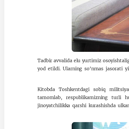
Tadbir avvalida elu yurtimiz osoyishtaligi
yod etildi. Ularning so‘nmas jasorati y
Kitobda Toshkentdagi sobiq militsiya 
tamomlab, respublikamizning turli h
jinoyatchilikka qarshi kurashishda ul