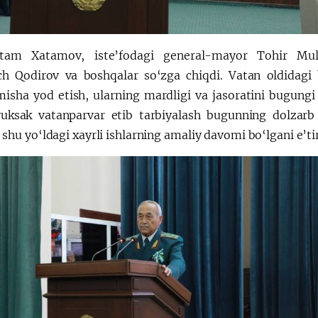
tam Xatamov, iste’fodagi general-mayor Tohir Mull
h Qodirov va boshqalar so‘zga chiqdi. Vatan oldidagi 
isha yod etish, ularning mardligi va jasoratini bugungi
yuksak vatanparvar etib tarbiyalash bugunning dolzarb 
 shu yo‘ldagi xayrli ishlarning amaliy davomi bo‘lgani e’tiro