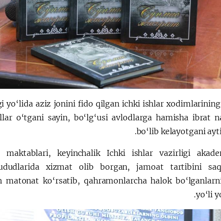
 yo‘lida aziz jonini fido qilgan ichki ishlar xodimlarining
illar o‘tgani sayin, bo‘lg‘usi avlodlarga hamisha ibrat 
bo‘lib kelayotgani aytib
maktablari, keyinchalik Ichki ishlar vazirligi akade
ududlarida xizmat olib borgan, jamoat tartibini sa
kan matonat ko‘rsatib, qahramonlarcha halok bo‘lganlar
yo‘li y