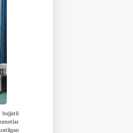
hujjatli
lumotlar
ratilgan.