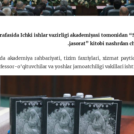
الإصلاحات الدستورية
arafasida Ichki ishlar vazirligi akademiyasi tomonidan 
jasorat” kitobi nashrdan ch
a akademiya rahbariyati, tizim faxriylari, xizmat payti
essor-o‘qituvchilar va yoshlar jamoatchiligi vakillari ishti