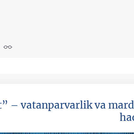
t” – vatanparvarlik va mard
ha