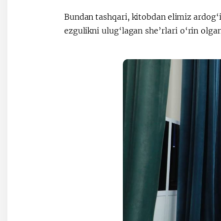
Bundan tashqari, kitobdan elimiz ardog‘id
ezgulikni ulug‘lagan she’rlari o‘rin olg