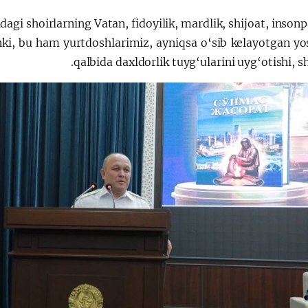
agi shoirlarning Vatan, fidoyilik, mardlik, shijoat, insonp
anki, bu ham yurtdoshlarimiz, ayniqsa o‘sib kelayotgan yo
qalbida daxldorlik tuyg‘ularini uyg‘otishi, s