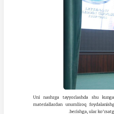
Uni nashrga tayyorlashda shu kungach
materiallardan unumliroq foydalanish
berishga, ular ko‘rsat