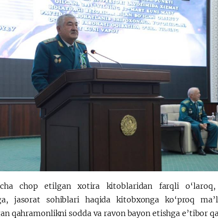
a chop etilgan xotira kitoblaridan farqli o‘laroq, 
ga, jasorat sohiblari haqida kitobxonga ko‘proq ma’
gan qahramonlikni sodda va ravon bayon etishga e’tibor qa