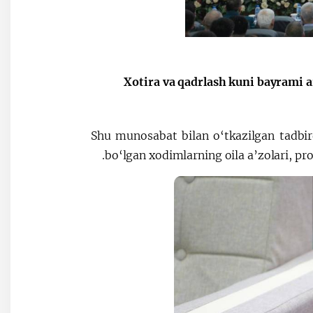
Xotira va qadrlash kuni bayrami 
Shu munosabat bilan o‘tkazilgan tadbird
bo‘lgan xodimlarning oila a’zolari, prof