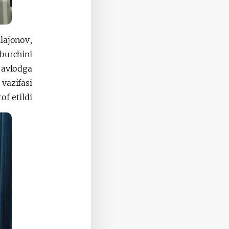
ajonov,
burchini
 avlodga
vazifasi
f etildi.