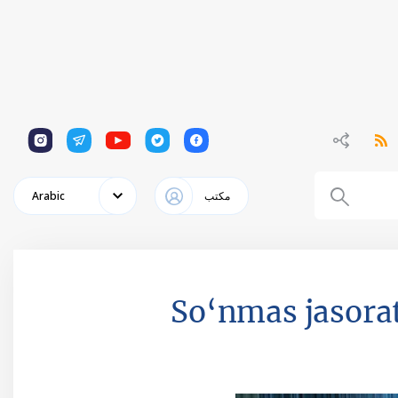
1
1
1
1
1
مكتب
Arabic
“So‘nmas jasora