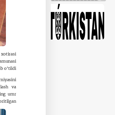
 xotirasi
namunasi
 o‘tildi.
miyasini
qlash va
ning umr
oritilgan.