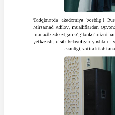
Tadqimotda akademiya boshlig‘i Rus
Mirsamad Adilov, mualliflardan Quvonc
munosib ado etgan o‘g‘lonlarimizni ham
yetkazish, o‘sib kelayotgan yoshlarni 
ekanligi, xotira kitobi ana