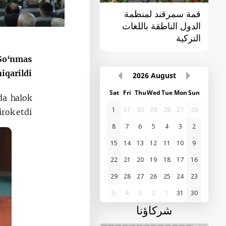
قمة سمرقند لمنظمة
القمة الأولى "آسيا
الدول الناطقة باللغات
الوسطى - الصين"
التركية
“So‘nmas
iqarildi.
2026
August
Sat
Fri
Thu
Wed
Tue
Mon
Sun
da halok
1
31
30
29
28
27
26
rok etdi.
8
7
6
5
4
3
2
15
14
13
12
11
10
9
22
21
20
19
18
17
16
29
28
27
26
25
24
23
5
4
3
2
1
31
30
شركاؤنا