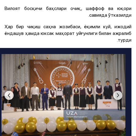
Вилоят босқичи баҳслари очиқ, шаффоф ва юқори
савияда ўтказилди.
Ҳар бир чиқиш саҳна жозибаси, ёқимли куй, ижодий
ёндашув ҳамда юксак маҳорат уйғунлиги билан ажралиб
турди.