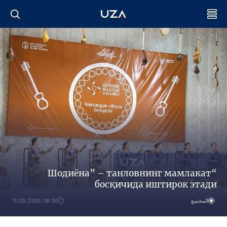
“Шодиёна” – танловнинг мамлакат
босқичида иштирок этади
المجتمع
08:50 / 10.05.2026