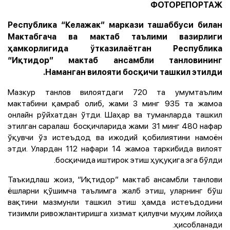
ФОТОРЕПОРТАЖ
Республика “Келажак” маркази ташаббуси билан
Мактабгача ва мактаб таълими вазирлиги
ҳамкорлигида ўтказилаётган Республика
“Иқтидор” мактаб ансамбли танловининг
Наманган вилояти босқичи ташкил этилди.
Мазкур танлов вилоятдаги 720 та умумтаълим
мактабини қамраб олиб, жами 3 минг 935 та жамоа
онлайн рўйхатдан ўтди. Шаҳар ва туманларда ташкил
этилган саралаш босқичларида жами 31 минг 480 нафар
ўқувчи ўз истеъдод ва ижодий қобилиятини намоён
этди. Улардан 112 нафари 14 жамоа таркибида вилоят
босқичида иштирок этиш ҳуқуқига эга бўлди.
Таъкидлаш жоиз, “Иқтидор” мактаб ансамбли танлови
ёшларни қўшимча таълимга жалб этиш, уларнинг бўш
вақтини мазмунли ташкил этиш ҳамда истеъдодини
тизимли ривожлантиришга хизмат қилувчи муҳим лойиҳа
ҳисобланади.